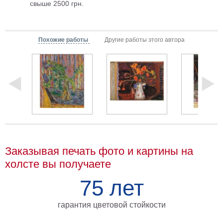
свыше 2500 грн.
Мотивирующие
Города
Нью
Похожие работы
Другие работы этого автора
Йорк
Посмотреть
все
темы
Услуги
Багетная
Заказывая печать фото и картины на
мастерская
холсте вы получаете
Рамы
75 лет
для
картин
гарантия цветовой стойкости
Печать