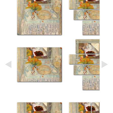
Небо
Абстракция
В
комнату
Айвазовский
Животные
Космос
В
детскую
Да
Винчи
Города
Мосты
В
ресторан
Ван
Гог
Замки
Еда
В
бар
Моне
Цветы
Натюрморт