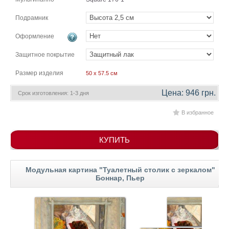
гостинную
Части
света
Подрамник
Посмотреть
Оформление
все
Защитное покрытие
Размер изделия
50 x 57.5 см
темы
Цена: 946 грн.
Срок изготовления: 1-3 дня
Картины
В избранное
Пейзаж
Архитектура
В
КУПИТЬ
офис
В
гостиную
Модульная картина "Туалетный столик с зеркалом"
Боннар, Пьер
Горы
Женщины
В
спальню
Импрессионизм