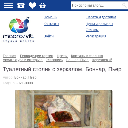
О
Помощь
Оплата и доставка
Контакты
Цены и размеры
качестве
Отзывы
Войти
Регистрация
Виды
продукции
Главная
–
Репродукции картин
–
Цветы
–
Картины в спальню
–
Модульные
Архитектура и интерьер
–
Живопись
–
Боннар, Пьер
–
Коричневый
картины
Репродукции
Туалетный столик с зеркалом. Боннар, Пьер
Плакаты
Автор:
Боннар, Пьер
Ваше
Код:
058-021-0098
фото
на
холсте
Картины
в
раме
Все
изображения
Рамы
для