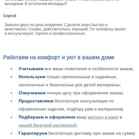
выходным. В остальном молодцы!!!
Детские
Черно
Сергей
белые
Автомобили
Заказал другу на день рождения. Сделали заказ быстро и
качественно. Сервис, действительно, хороший. По телефону звонят
Девушки
и консультируют. Удобно и профессионально
Ретро
В
кухню
Военные
Работаем на комфорт и уют в вашем доме
Игровые
Учитываем
все ваши пожелания и особенности заказа;
Советские
Используем
только оригинальные и надежные,
В
экологичные и безопасные для детей материалы;
офис
Цветы
Озвучиваем
точную дату при оформлении заказа;
Рок
Предоставляем
бесплатную консультация по
группы
Спорт
оформлению изделия, подбору рам и материалов;
В
Подбираем и оформляем
вашу
картину в раму
в
спальню
Природа
нашей багетной мастерской
;
Мерилин
Гарантируем
бесплатную доставку при заказе на сумму
Монро
Футбол