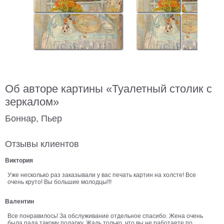
В
кухню
Климт
Море
Старинные
карты
В
ванную
Уорхолл
Об авторе картины «Туалетный столик с
Городские
зеркалом»
пейзажи
В
Боннар, Пьер
зал
Пикассо
Отзывы клиентов
Посмотреть
Виктория
все
Уже несколько раз заказывали у вас печать картин на холсте! Все
очень круто! Вы большие молодцы!!!
темы
Валентин
Все понравилось! За обслуживание отдельное спасибо. Жена очень
Постеры
была рада такому подарку. Жаль только, что вы не работаете по