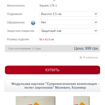
гостинную
Части
Мультипанно
Square 176-1
света
Посмотреть
Подрамник
Оформление
все
Защитное покрытие
темы
Размер изделия
50 x 61.5 см
Картины
Цена: 999 грн.
Срок изготовления: 1-3 дня
Пейзаж
В избранное
Архитектура
В
офис
КУПИТЬ
В
гостиную
Горы
Модульная картина "Супрематическая композиция -
полет аэроплана" Малевич, Казимир
Женщины
В
спальню
Импрессионизм