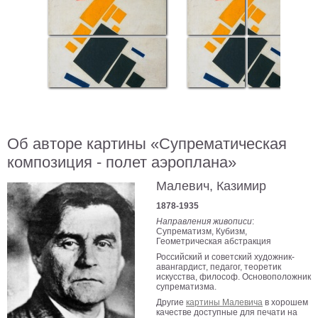
В
кухню
Климт
Море
Старинные
карты
В
ванную
Уорхолл
Городские
Об авторе картины «Супрематическая
пейзажи
композиция - полет аэроплана»
В
зал
Пикассо
Малевич, Казимир
1878-1935
Посмотреть
Направления живописи
:
Супрематизм, Кубизм,
Геометрическая абстракция
все
Российский и советский художник-
авангардист, педагог, теоретик
искусства, философ. Основоположник
темы
супрематизма.
Другие
картины Малевича
в хорошем
Постеры
качестве доступные для печати на