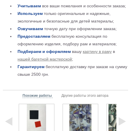
Мотивирующие
Учитываем
все ваши пожелания и особенности заказа;
Города
Используем
только оригинальные и надежные,
Нью
экологичные и безопасные для детей материалы;
Йорк
Озвучиваем
точную дату при оформлении заказа;
Посмотреть
Предоставляем
бесплатную консультация по
оформлению изделия, подбору рам и материалов;
все
Подбираем и оформляем
вашу
картину в раму
в
нашей багетной мастерской
;
темы
Гарантируем
бесплатную доставку при заказе на сумму
Услуги
свыше 2500 грн.
Багетная
мастерская
Похожие работы
Другие работы этого автора
Рамы
для
картин
Печать