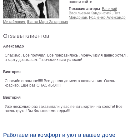
нашем сайте.
Детские
Похожие авторы
:
Василий
Черно
Васильевич Кандинский
,
Пит
белые
Мондриан
,
Родченко Александр
Михайлович
,
Шагал Марк Захарович
Автомобили
Девушки
Отзывы клиентов
Ретро
Александр
В
кухню
Спасибо . Всё получил. Всё понравилось . Мону-Лизу я давно хотел ,
Военные
а карту дозаказал. Творческих вам успехов!
Игровые
Виктория
Советские
В
Спасибо огромное!!!!! Все дошло до места назначения. Очень
красиво. Еще раз СПАСИБО!!!!!!
офис
Цветы
Рок
Виктория
группы
Спорт
Уже несколько раз заказывали у вас печать картин на холсте! Все
очень круто! Вы большие молодцы!!!
В
спальню
Природа
Мерилин
Работаем на комфорт и уют в вашем доме
Монро
Футбол