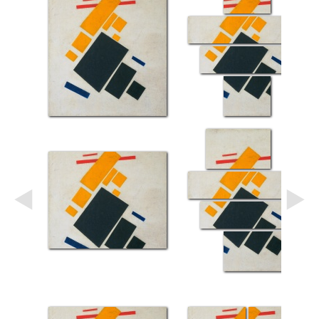
Небо
Абстракция
В
комнату
Айвазовский
Животные
Космос
В
детскую
Да
Винчи
Города
Мосты
В
ресторан
Ван
Гог
Замки
Еда
В
бар
Моне
Цветы
Натюрморт