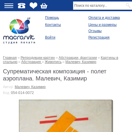
О
Помощь
Оплата и доставка
Контакты
Цены и размеры
качестве
Отзывы
Войти
Регистрация
Виды
продукции
Главная
–
Репродукции картин
–
Абстракции, фантазии
–
Картины в
Модульные
спальню
–
Абстракция
–
Живопись
–
Малевич, Казимир
картины
Репродукции
Супрематическая композиция - полет
Плакаты
аэроплана. Малевич, Казимир
Ваше
фото
Автор:
Малевич, Казимир
на
Код:
054-014-0072
холсте
Картины
в
раме
Все
изображения
Рамы
для