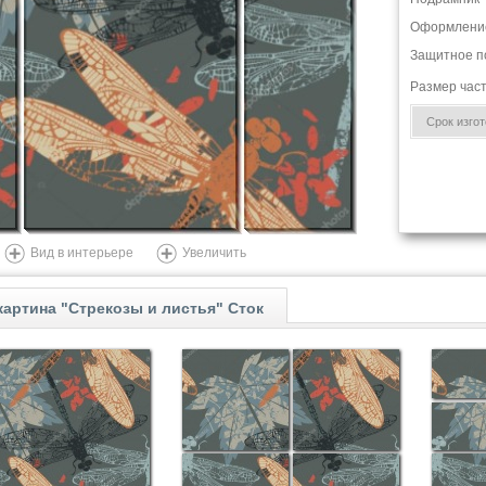
Оформлени
Защитное п
Размер час
Срок изгото
Вид в интерьере
Увеличить
артина "Стрекозы и листья" Сток