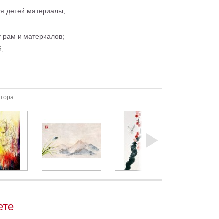
ля детей материалы;
 рам и материалов;
й
;
втора
ете