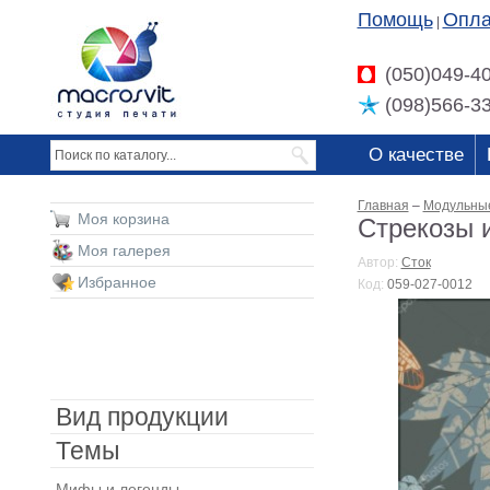
Помощь
Опла
|
(050)049-4
(098)566-3
О качестве
Главная
–
Модульны
Моя корзина
Стрекозы и
Моя галерея
Автор:
Сток
Избранное
Код:
059-027-0012
Вид продукции
Темы
Мифы и легенды