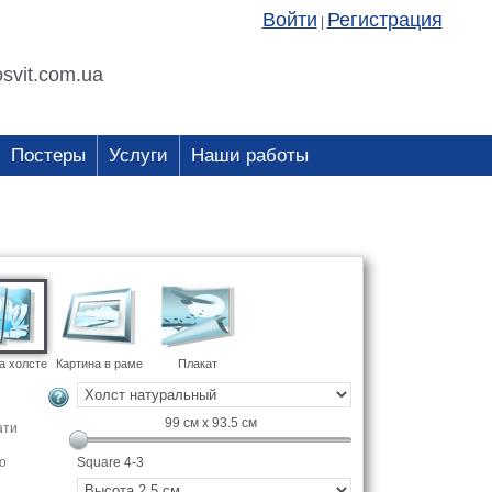
Войти
Регистрация
|
svit.com.ua
Постеры
Услуги
Наши работы
а холсте
Картина в раме
Плакат
99
см x
93.5
см
ати
о
Square 4-3