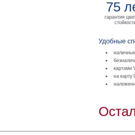
75 л
гарантия цве
стойкост
Удобные сп
наличным
безналич
картами V
на карту
наложен
Остал