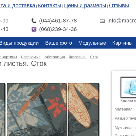
та и доставка
Контакты
Цены и размеры
Отзывы
|
|
|
0-99
(044)461-87-78
info@macro
3-43
(068)239-34-36
Виды продукции
Ваше фото
Модульные
Картины
е картины
–
Насекомые
–
Абстракция
–
Живопись
–
Сток
 листья. Сток
Картина н
Материал
Размер печ
Мультипанн
Подрамник