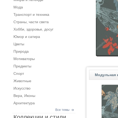
Мода
Транспорт и техника
Страны, части света
Хобби, здоровье, досуг
Юмор и сатира
Цветы
Природа
Мотиваторы
Предметы
Спорт
Модульная к
Животные
Искусство
Вера, Иконы
Архитектура
Все темы
Коллекции и стили