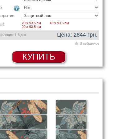
е
окрытие
20 x 93.5 см
45 x 93.5 см
тей
20 x 93.5 см
Цена: 2844 грн.
вления: 1-3 дня
В избранное
КУПИТЬ