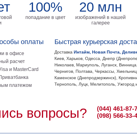
ет
100%
20 млн
товой
попадание в цвет
изображений в нашей
и
галерее
особы оплаты
Быстрая курьерская дост
Доставка
Интайм, Новая Почта, Делив
и в офисе
Киев, Харьков, Одесса, Днепр (Днепропе
ный расчет
Николаев, Мариуполь, Луганск, Винница
isa и MasterCard
Чернигов, Полтава, Черкассы, Хмельниц
 Приватбанка
Каменское (Днепродзержинск), Кропивни
Тернополь, Луцк, Мелитополь, Ужгород и
ным платежом
(044) 461-87-
ись вопросы?
(098) 566-33-