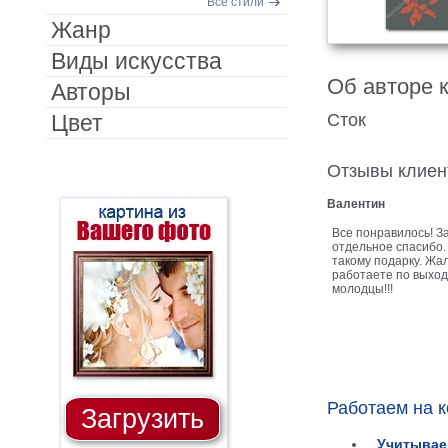
Все стили
Жанр
Виды искусства
Об авторе 
Авторы
Цвет
Сток
Отзывы клиен
Валентин
Все понравилось! З
отдельное спасибо.
такому подарку. Жал
работаете по выход
молодцы!!!
Работаем на 
Загрузить
Учитывае