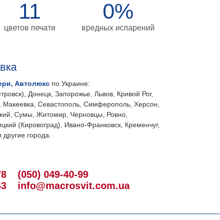
11
0%
цветов печати
вредных испарений
авка
ери, Автолюкс
по Украине:
тровск), Донецк, Запорожье, Львов, Кривой Рог,
, Макеевка, Севастополь, Симферополь, Херсон,
кий, Сумы, Житомир, Черновцы, Ровно,
цкий (Кировоград), Ивано-Франковск, Кременчуг,
 другие города.
78
(050) 049-40-99
43
info@macrosvit.com.ua