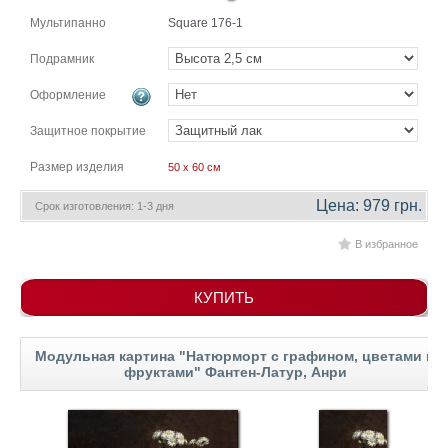
гостинную
Части
Мультипанно
Square 176-1
света
Посмотреть
Подрамник
Оформление
все
Защитное покрытие
темы
Размер изделия
50 x 60 см
Картины
Цена: 979 грн.
Срок изготовления: 1-3 дня
Пейзаж
В избранное
Архитектура
В
офис
КУПИТЬ
В
гостиную
Горы
Модульная картина "Натюрморт с графином, цветами и
фруктами" Фантен-Латур, Анри
Женщины
В
спальню
Импрессионизм