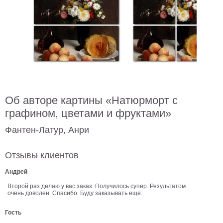
В
кухню
Климт
Море
Старинные
карты
В
ванную
Уорхолл
Городские
Об авторе картины «Натюрморт с
пейзажи
графином, цветами и фруктами»
В
зал
Пикассо
Фантен-Латур, Анри
Посмотреть
Отзывы клиентов
все
Андрей
Второй раз делаю у вас заказ. Получилось супер. Результатом
очень доволен. Спасибо. Буду заказывать еще.
темы
Гость
Постеры