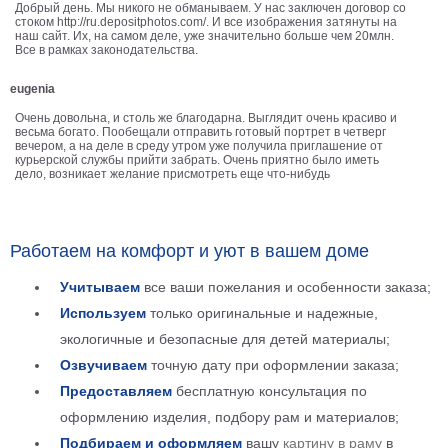
Добрый день. Мы никого не обманываем. У нас заключен договор со
Детские
стоком http://ru.depositphotos.com/. И все изображения затянуты на
наш сайт. Их, на самом деле, уже значительно больше чем 20млн.
Черно
Все в рамках законодательства.
белые
Автомобили
eugenia
Девушки
Очень довольна, и столь же благодарна. Выглядит очень красиво и
Ретро
весьма богато. Пообещали отправить готовый портрет в четверг
вечером, а на деле в среду утром уже получила приглашение от
В
курьерской службы прийти забрать. Очень приятно было иметь
дело, возникает желание присмотреть еще что-нибудь
кухню
Военные
Игровые
Советские
Работаем на комфорт и уют в вашем доме
В
офис
Цветы
Учитываем
все ваши пожелания и особенности заказа;
Рок
Используем
только оригинальные и надежные,
группы
Спорт
экологичные и безопасные для детей материалы;
В
Озвучиваем
точную дату при оформлении заказа;
спальню
Природа
Предоставляем
бесплатную консультация по
Мерилин
оформлению изделия, подбору рам и материалов;
Монро
Футбол
Подбираем и оформляем
вашу
картину в раму
в