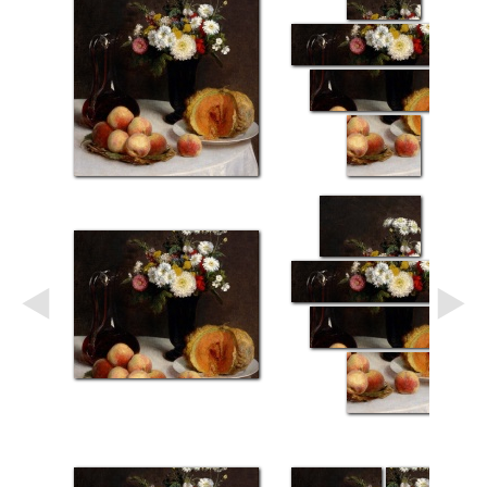
Небо
Абстракция
В
комнату
Айвазовский
Животные
Космос
В
детскую
Да
Винчи
Города
Мосты
В
ресторан
Ван
Гог
Замки
Еда
В
бар
Моне
Цветы
Натюрморт