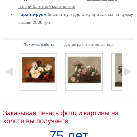
Мотивирующие
нашей багетной мастерской
;
Города
Гарантируем
бесплатную доставку при заказе на сумму
Нью
свыше 2500 грн.
Йорк
Посмотреть
Похожие работы
Другие работы этого автора
все
темы
Услуги
Багетная
мастерская
Рамы
Заказывая печать фото и картины на
для
холсте вы получаете
картин
75 лет
Печать