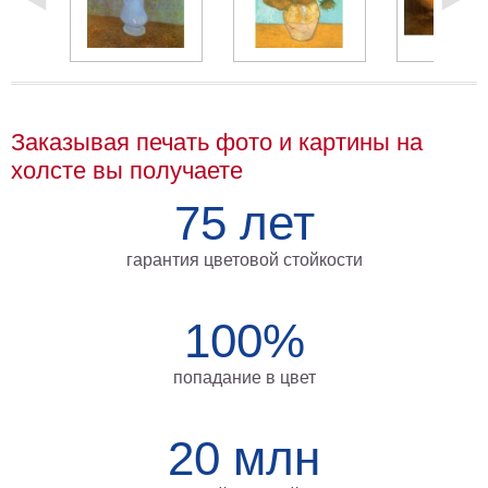
Мотивирующие
Города
Нью
Йорк
Посмотреть
Заказывая печать фото и картины на
холсте вы получаете
все
75 лет
темы
гарантия цветовой стойкости
Услуги
Багетная
100%
мастерская
Рамы
попадание в цвет
для
20 млн
картин
Печать