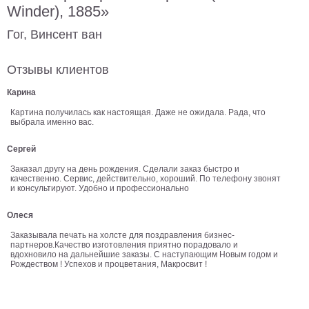
Winder), 1885»
В
кухню
Гог, Винсент ван
Климт
Море
Отзывы клиентов
Старинные
карты
В
Карина
ванную
Уорхолл
Картина получилась как настоящая. Даже не ожидала. Рада, что
выбрала именно вас.
Городские
пейзажи
Сергей
В
Заказал другу на день рождения. Сделали заказ быстро и
зал
Пикассо
качественно. Сервис, действительно, хороший. По телефону звонят
и консультируют. Удобно и профессионально
Посмотреть
Олеся
Заказывала печать на холсте для поздравления бизнес-
все
партнеров.Качество изготовления приятно порадовало и
вдохновило на дальнейшие заказы. С наступающим Новым годом и
Рождеством ! Успехов и процветания, Макросвит !
темы
Постеры