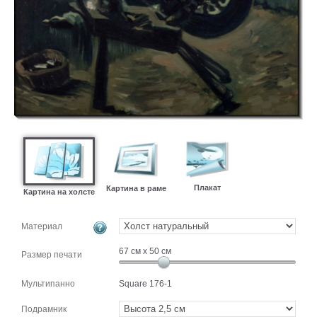
картин
Подарочные
карты
Ваше
фото
Модульные
Цветы
Абстракции
Города
Море
Плакат
Картина в раме
Картина на холсте
В
спальню
В
Материал
детскую
В
ванную
67
см x
50
см
Времена
Размер печати
года
Горы
Мультипанно
Square 176-1
В
кухню
В
Подрамник