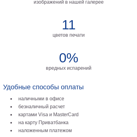
изображений в нашей галерее
на
холсте
11
больших
размеров
цветов печати
Наши
0%
работы
вредных испарений
Удобные способы оплаты
наличными в офисе
безналичный расчет
картами Visa и MasterCard
на карту Приватбанка
наложенным платежом