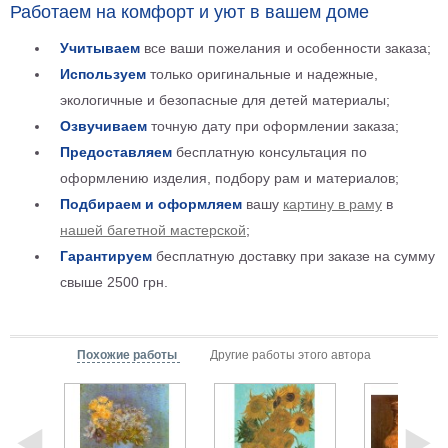
Работаем на комфорт и уют в вашем доме
Детские
Черно
Учитываем
все ваши пожелания и особенности заказа;
белые
Используем
только оригинальные и надежные,
Автомобили
экологичные и безопасные для детей материалы;
Девушки
Озвучиваем
точную дату при оформлении заказа;
Ретро
Предоставляем
бесплатную консультация по
В
кухню
оформлению изделия, подбору рам и материалов;
Военные
Подбираем и оформляем
вашу
картину в раму
в
Игровые
нашей багетной мастерской
;
Советские
Гарантируем
бесплатную доставку при заказе на сумму
В
офис
свыше 2500 грн.
Цветы
Рок
группы
Спорт
Похожие работы
Другие работы этого автора
В
спальню
Природа
Мерилин
Монро
Футбол