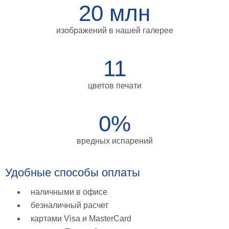
20 млн
на
холсте
изображений в нашей галерее
больших
размеров
11
Наши
цветов печати
работы
0%
вредных испарений
Удобные способы оплаты
наличными в офисе
безналичный расчет
картами Visa и MasterCard