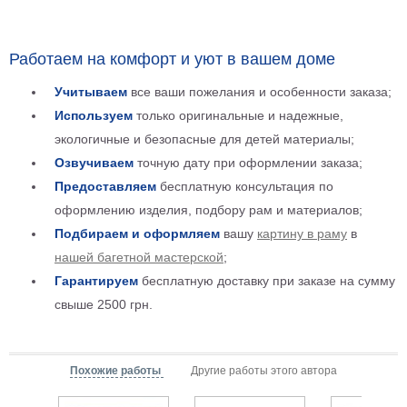
Детские
Черно
белые
Работаем на комфорт и уют в вашем доме
Автомобили
Учитываем
все ваши пожелания и особенности заказа;
Девушки
Используем
только оригинальные и надежные,
Ретро
экологичные и безопасные для детей материалы;
В
кухню
Озвучиваем
точную дату при оформлении заказа;
Военные
Предоставляем
бесплатную консультация по
Игровые
оформлению изделия, подбору рам и материалов;
Советские
Подбираем и оформляем
вашу
картину в раму
в
В
офис
нашей багетной мастерской
;
Цветы
Гарантируем
бесплатную доставку при заказе на сумму
Рок
группы
свыше 2500 грн.
Спорт
В
спальню
Природа
Похожие работы
Другие работы этого автора
Мерилин
Монро
Футбол