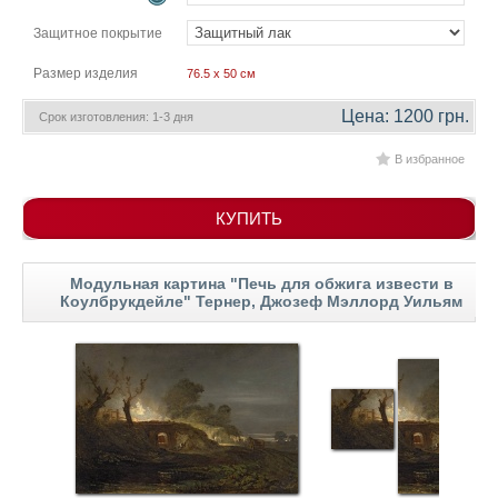
гостинную
Части
Защитное покрытие
света
Посмотреть
Размер изделия
76.5 x 50 см
все
Цена: 1200 грн.
Срок изготовления: 1-3 дня
В избранное
темы
Картины
КУПИТЬ
Пейзаж
Архитектура
Модульная картина "Печь для обжига извести в
В
Коулбрукдейле" Тернер, Джозеф Мэллорд Уильям
офис
В
гостиную
Горы
Женщины
В
спальню
Импрессионизм