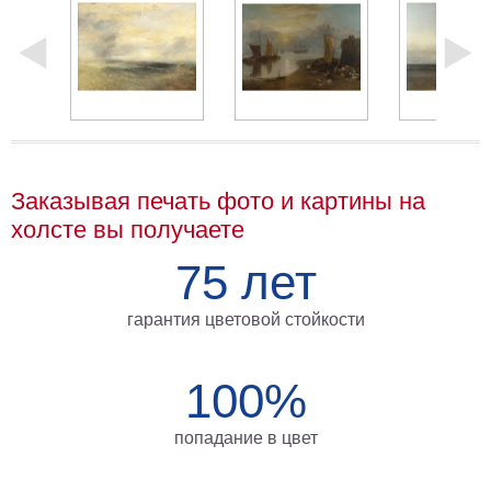
Мотивирующие
Города
Нью
Йорк
Посмотреть
все
Заказывая печать фото и картины на
холсте вы получаете
темы
75 лет
Услуги
Багетная
гарантия цветовой стойкости
мастерская
Рамы
100%
для
попадание в цвет
картин
Печать