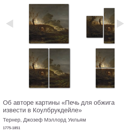
Небо
Абстракция
В
комнату
Айвазовский
Животные
Космос
В
детскую
Да
Винчи
Города
Мосты
В
ресторан
Ван
Гог
Замки
Еда
Об авторе картины «Печь для обжига
В
извести в Коулбрукдейле»
бар
Моне
Тернер, Джозеф Мэллорд Уильям
Цветы
1775-1851
Натюрморт