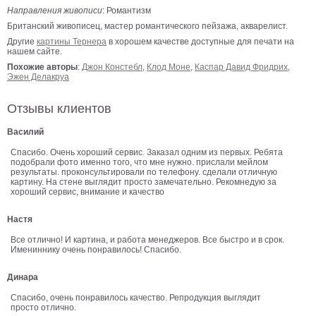
Направления живописи
: Романтизм
В
Британский живописец, мастер романтического пейзажа, акварелист.
кухню
Климт
Другие
картины Тернера
в хорошем качестве доступные для печати на
нашем сайте.
Море
Похожие авторы
:
Джон Констебл
,
Клод Моне
,
Каспар Давид Фридрих
,
Старинные
Эжен Делакруа
карты
В
ванную
Отзывы клиентов
Уорхолл
Городские
Василий
пейзажи
Спасибо. Очень хороший сервис. Заказал одним из первых. Ребята
подобрали фото именно того, что мне нужно. прислали мейлом
В
результаты. проконсультировали по телефону. сделали отличную
зал
Пикассо
картину. На стене выглядит просто замечательно. Рекомнедую за
хороший сервис, внимание и качество
Посмотреть
Настя
Все отлично! И картина, и работа менеджеров. Все быстро и в срок.
все
Имениннику очень понравилось! Спасибо.
темы
Динара
Спасибо, очень понравилось качество. Репродукция выглядит
просто отлично.
Постеры