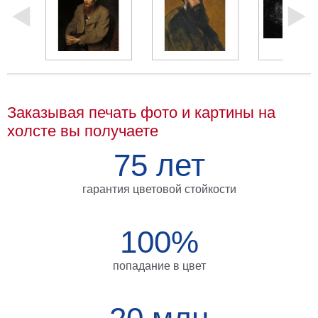
Мотивирующие
Города
Нью
Йорк
Посмотреть
Заказывая печать фото и картины на
все
холсте вы получаете
темы
75 лет
Услуги
гарантия цветовой стойкости
Багетная
мастерская
100%
Рамы
попадание в цвет
для
картин
Печать