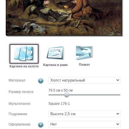
картин
Подарочные
карты
Ваше
фото
Модульные
Цветы
Абстракции
Плакат
Картина в раме
Города
Картина на холсте
Море
Материал
В
спальню
В
79.5
см x
50
см
Размер печати
детскую
В
ванную
Времена
Мультипанно
Square 176-1
года
Горы
Подрамник
В
кухню
Оформление
В