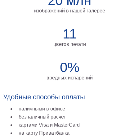
20 млн
на
изображений в нашей галерее
холсте
больших
11
размеров
цветов печати
Наши
работы
0%
вредных испарений
Удобные способы оплаты
наличными в офисе
безналичный расчет
картами Visa и MasterCard
на карту Приватбанка