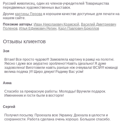
Русский живописец, один из членов-учредителей Товарищества
В
передвижных художественных выставок.
кухню
Другие
картины Перова
в хорошем качестве доступные для печати на
Климт
нашем сайте.
Море
Похожие авторы
:
Иван Николаевич Крамской
,
Василий Дмитриевич
Поленов
,
Илья Ефимович Репин
,
Карл Павлович Брюллов
Старинные
карты
В
Отзывы клиентов
ванную
Уорхолл
Зоя
Городские
пейзажи
Вітаю! Все просто чудово!!! Замовляла картину в рамці на полотні.
Якісно і дуже все акуратно зроблено! Навіть ідеально! Я дуже
В
задоволена! Виготовили навіть раніше ніж очікувала! ВСІЙ!!! команді
велика подяка )!!! Щиро дякую! Радиму Вас усім!
зал
Пикассо
Анна
Посмотреть
Спасибо за прекрасную работы. Молодцы! Вручили подарок.
Именинник и гости были в восторге!
все
Сергей
темы
Получил посылку. Проехала всю Украину. Доехала в целости и
сохранности. Работа сделана очень хорошо. Большое спасибо.
Постеры