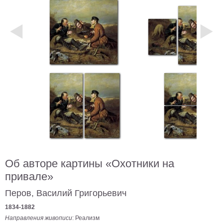
Небо
Абстракция
В
комнату
Айвазовский
Животные
Космос
В
детскую
Да
Винчи
Города
Мосты
В
ресторан
Ван
Гог
Замки
Об авторе картины «Охотники на
Еда
привале»
В
Перов, Василий Григорьевич
бар
Моне
1834-1882
Цветы
Направления живописи
: Реализм
Натюрморт