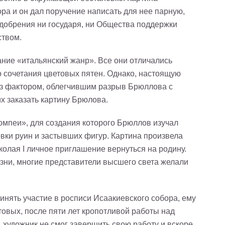
ра и он дал поручение написать для нее парную,
одобрения ни государя, ни Общества поддержки
ством.
ие «итальянский жанр». Все они отличались
о сочетания цветовых пятен. Однако, настоящую
из фактором, облегчившим разрыв Брюллова с
 заказать картину Брюлова.
мпеи», для создания которого Брюллов изучал
овки руин и застывших фигур. Картина произвела
олая I личное приглашение вернуться на родину.
ни, многие представители высшего света желали
нять участие в росписи Исаакиевского собора, ему
товых, после пяти лет кропотливой работы над
, художник не смог завершить свою работу и вскоре