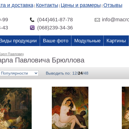
та и доставка
Контакты
Цены и размеры
Отзывы
|
|
|
0-99
(044)461-87-78
info@macro
3-43
(068)239-34-36
Виды продукции
Ваше фото
Модульные
Картины
Карл Павлович
арла Павловича Брюллова
Выводить по:
12
/
24
/
48