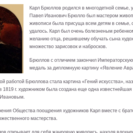
Карл Брюллов родился в многодетной семье, у 
Павел Иванович Брюлло был мастером живопи
живописи была присуща всем детям в семье, о
удалось. Карл был очень болезненым ребенком
желанию отца, решившему обучать сына худож
множество зарисовок и набросков.
Брюллов с отличием закончил Императорскую 
медаль за дипломнуую картину «Явление Авра
ой работой Брюллова стала картина «Гений искусства», на
в 1819 г. художником была создана еще одна известнейшая
 Ивановым.
обрения Общества поощрения художников Карл вместе с бра
жественного мастерства.
ов открывает для себя жанровую живопись, находя вдохно