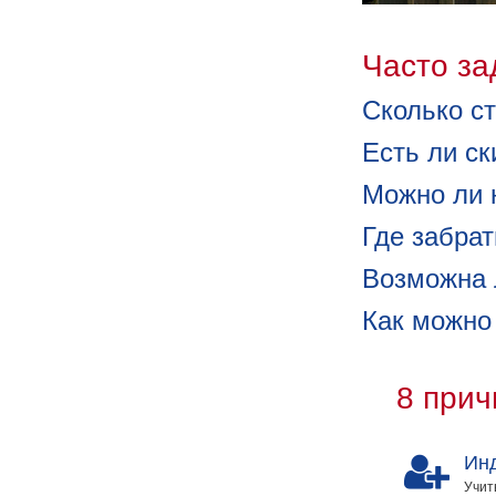
Часто з
Сколько ст
Есть ли с
Можно ли 
Где забра
Возможна 
Как можно
8 прич
Ин
Учит