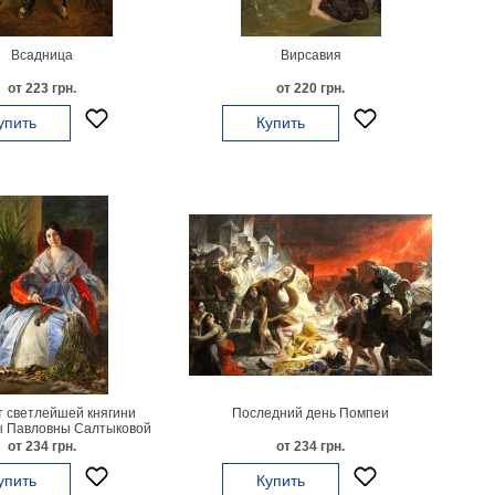
Всадница
Вирсавия
от 223 грн.
от 220 грн.
упить
Купить
 светлейшей княгини
Последний день Помпеи
ы Павловны Салтыковой
от 234 грн.
от 234 грн.
упить
Купить