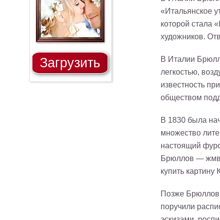
«Итальянское у
которой стала 
художников. От
В Италии Брюлл
Загрузить
легкостью, возд
известность пр
обществом подд
В 1830 была на
множество литер
настоящий фуро
Брюллов — жмво
купить картину 
Позже Брюллов 
поручили распис
эскизами, роспи