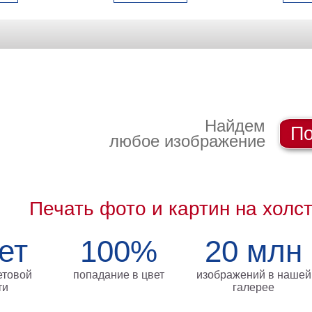
Найдем
По
любое изображение
Печать фото и картин на холс
ет
100%
20 млн
етовой
попадание в цвет
изображений в нашей
ти
галерее