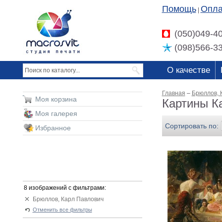
Помощь
Опла
|
(050)049-4
(098)566-3
О качестве
Главная
–
Брюллов, 
Моя корзина
Картины К
Моя галерея
Сортировать по:
Избранное
8 изображений с фильтрами:
Брюллов, Карл Павлович
Отменить все фильтры