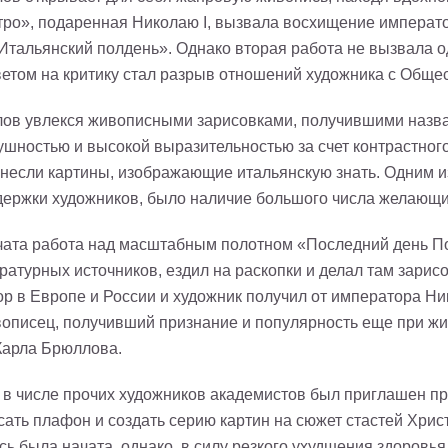
тро», подаренная Николаю I, вызвала восхищение императо
«Итальянский полдень». Однако вторая работа не вызвала 
ветом на критику стал разрыв отношений художника с Обще
ов увлекся живописными зарисовками, получившими назван
ушностью и высокой выразительностью за счет контрастног
инесли картины, изображающие итальянскую знать. Одним 
ержки художников, было наличие большого числа желающих
чата работа над масштабным полотном «Последний день По
атурных источников, ездил на раскопки и делал там зарис
р в Европе и России и художник получил от императора Ник
писец, получивший признание и популярность еще при жиз
Карла Брюллова.
в числе прочих художников академистов был приглашен при
ать плафон и создать серию картин на сюжет стастей Хрис
сь была начата, однако, в силу резкого ухудшения здоровья