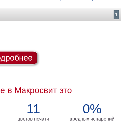
1
дробнее
те в Макросвит это
11
0%
цветов печати
вредных испарений