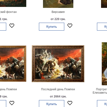
ский фонтан
Вирсавия
1 грн.
от 220 грн.
Купить
К
день Помпеи
Последний день Помпеи
Портрет
Елизавет
9 грн.
от 2664 грн.
Купить
К