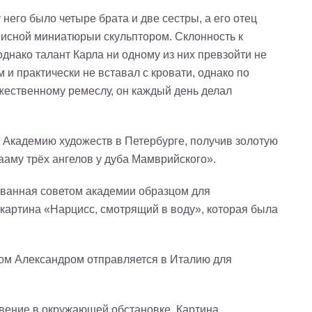
него было четыре брата и две сестры, а его отец
сной миниатюрыи скульптором. Склонность к
днако талант Карла ни одному из них превзойти не
 и практически не вставал с кровати, однако по
ественному ремеслу, он каждый день делал
Академию художеств в Петербурге, получив золотую
аму трёх ангелов у дуба Мамврийского».
званная советом академии образцом для
 картина «Нарцисс, смотрящий в воду», которая была
том Александром отправляется в Италию для
вение в окружающей обстановке. Картина