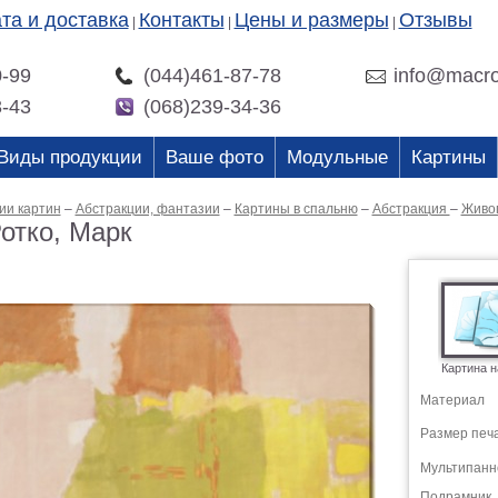
та и доставка
Контакты
Цены и размеры
Отзывы
|
|
|
0-99
(044)461-87-78
info@macro
3-43
(068)239-34-36
Виды продукции
Ваше фото
Модульные
Картины
ии картин
–
Абстракции, фантазии
–
Картины в спальню
–
Абстракция
–
Живо
отко, Марк
Картина н
Материал
Размер печ
Мультипанн
Подрамник