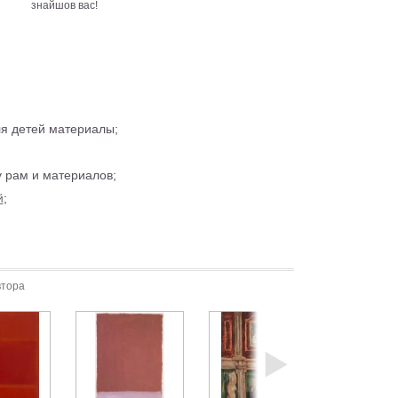
знайшов вас!
ля детей материалы;
 рам и материалов;
й
;
втора