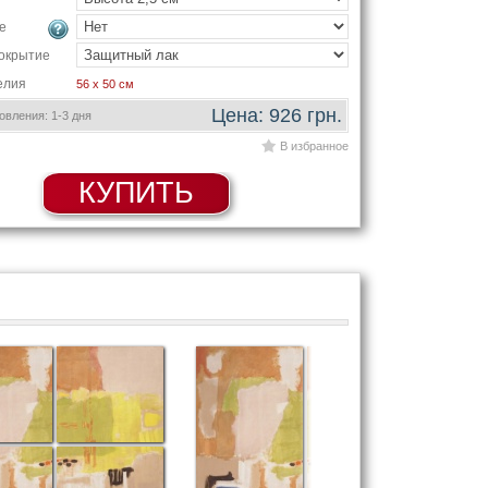
е
окрытие
елия
56 x 50 см
Цена: 926 грн.
вления: 1-3 дня
В избранное
КУПИТЬ