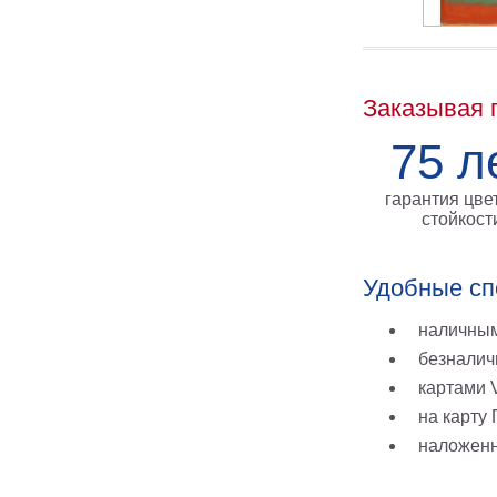
Заказывая 
75 л
гарантия цве
стойкост
Удобные сп
наличным
безналич
картами V
на карту
наложен