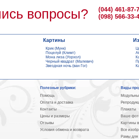
(044) 461-87-
ись вопросы?
(098) 566-33-
Картины
И
Крик (Мунк)
Ц
Поцелуй (Климт)
А
Мона лиза (Уорхол)
К
Черный квадрат (Малевич)
П
Звездная ночь (ван Гог)
К
Полезные рубрики:
Виды про
Помощь
Модульны
Оплата и доставка
Репродук
Контакты
Плакаты
Цены и размеры
Ваше фото
Отзывы
Картины в
Условия обмена и возврата
Все изоб
Рамы для 