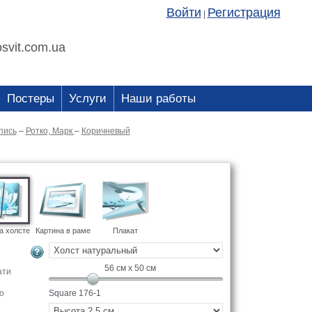
Войти
Регистрация
|
svit.com.ua
Постеры
Услуги
Наши работы
пись
–
Ротко, Марк
–
Коричневый
а холсте
Картина в раме
Плакат
56
см x
50
см
ати
о
Square 176-1