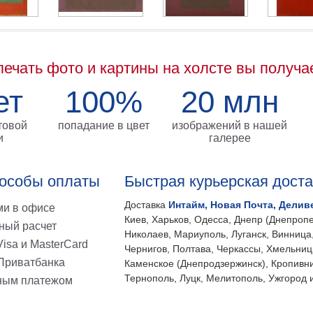
печать фото и картины на холсте вы получа
ет
100%
20 млн
товой
попадание в цвет
изображений в нашей
и
галерее
особы оплаты
Быстрая курьерская дост
Доставка
Интайм, Новая Почта, Делив
и в офисе
Киев, Харьков, Одесса, Днепр (Днепропе
ный расчет
Николаев, Мариуполь, Луганск, Винница
isa и MasterCard
Чернигов, Полтава, Черкассы, Хмельниц
 Приватбанка
Каменское (Днепродзержинск), Кропивни
Тернополь, Луцк, Мелитополь, Ужгород и
ным платежом