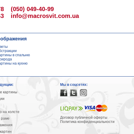
78
(050) 049-40-99
43
info@macrosvit.com.ua
зображения
веты
бстракции
артины в спальню
рирода
артины на кухню
дукции:
Мы в соцсетях:
е картины
ции
 на холсте
Договор публичной оферты
 раме
Политика конфиденциальности
ражения
картин