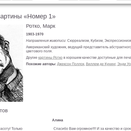
картины «Номер 1»
Ротко, Марк
1903-1970
Направления живописи
: Сюрреализм, Кубизм, Экспрессиониз
Американский художник, ведущий представитель абстрактного
цветового поля.
Другие
картины Ротко
в хорошем качестве доступные для печа
Похожие авторы
:
Джексон Поллок
,
Виллем де Кунинг
,
Энди Уо
тов
Алина
асоту! Только
Спасибо Вам огромное!!!! И за качество и срок