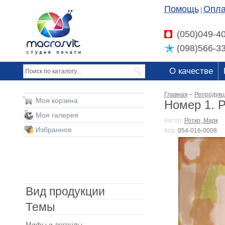
Помощь
Опла
|
(050)049-4
(098)566-3
О качестве
Главная
–
Репродукц
Моя корзина
Номер 1. Р
Моя галерея
Автор:
Ротко, Марк
Избранное
Код:
054-016-0008
Вид продукции
Темы
Мифы и легенды