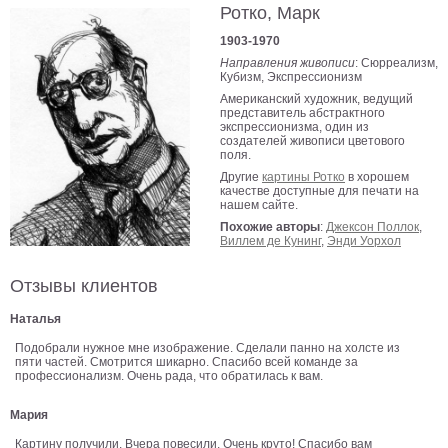
Ротко, Марк
В
1903-1970
кухню
Климт
Направления живописи
: Сюрреализм,
Море
Кубизм, Экспрессионизм
Американский художник, ведущий
Старинные
представитель абстрактного
карты
экспрессионизма, один из
В
создателей живописи цветового
ванную
Уорхолл
поля.
Другие
картины Ротко
в хорошем
Городские
качестве доступные для печати на
пейзажи
нашем сайте.
Похожие авторы
:
Джексон Поллок
,
В
Виллем де Кунинг
,
Энди Уорхол
зал
Пикассо
Отзывы клиентов
Посмотреть
Наталья
все
Подобрали нужное мне изображение. Сделали панно на холсте из
пяти частей. Смотрится шикарно. Спасибо всей команде за
профессионализм. Очень рада, что обратилась к вам.
темы
Мария
Постеры
Картину получили. Вчера повесили. Очень круто! Спасибо вам