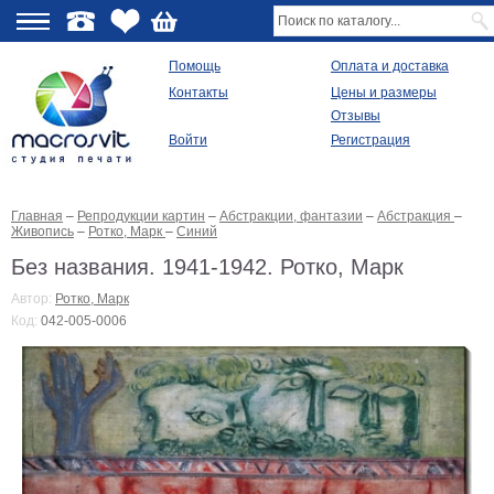
О
Помощь
Оплата и доставка
Контакты
Цены и размеры
качестве
Отзывы
Войти
Регистрация
Виды
продукции
Главная
–
Репродукции картин
–
Абстракции, фантазии
–
Абстракция
–
Модульные
Живопись
–
Ротко, Марк
–
Синий
картины
Репродукции
Без названия. 1941-1942. Ротко, Марк
Плакаты
Автор:
Ротко, Марк
Ваше
Код:
042-005-0006
фото
на
холсте
Картины
в
раме
Все
изображения
Рамы
для