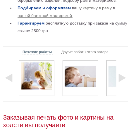
оформлению изделия, подбору рам и материалов;
Детские
Подбираем и оформляем
вашу
картину в раму
в
Черно
нашей багетной мастерской
;
белые
Гарантируем
бесплатную доставку при заказе на сумму
Автомобили
Девушки
свыше 2500 грн.
Ретро
В
кухню
Похожие работы
Другие работы этого автора
Военные
Игровые
Советские
В
офис
Цветы
Рок
группы
Спорт
В
спальню
Природа
Заказывая печать фото и картины на
Мерилин
холсте вы получаете
Монро
Футбол