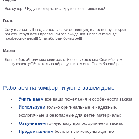
В
Все супер!!!! Буду ще звертатись Круто, що знайшов вас!
кухню
Климт
Гость
Море
Хочу выразить благодарность за качественную, выполненную в срок
Старинные
работу. Результаты превзошли все ожидания. Респект команде
карты
профессионалов!!! Спасибо Вам большое!!!
В
ванную
Уорхолл
Мария
Городские
День добрый!Получила свой заказ.Я очень довольна!Спасибо вам
пейзажи
за эту красоту.Обязательно обращусь к вам ещё.Спасибо ещё раз.
В
зал
Пикассо
Работаем на комфорт и уют в вашем доме
Посмотреть
Учитываем
все ваши пожелания и особенности заказа;
все
Используем
только оригинальные и надежные,
экологичные и безопасные для детей материалы;
темы
Озвучиваем
точную дату при оформлении заказа;
Предоставляем
бесплатную консультация по
Постеры