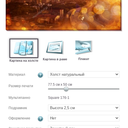
картин
Подарочные
карты
Ваше
фото
Модульные
Цветы
Плакат
Абстракции
Картина в раме
Картина на холсте
Города
Море
Материал
В
77.5
см x
50
см
спальню
Размер печати
В
детскую
В
Мультипанно
Square 176-1
ванную
Времена
Подрамник
года
Горы
В
Оформление
кухню
В