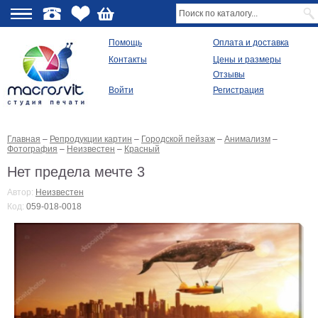
О
Помощь
Оплата и доставка
Контакты
Цены и размеры
качестве
Отзывы
Войти
Регистрация
Виды
продукции
Главная
–
Репродукции картин
–
Городской пейзаж
–
Анимализм
–
Модульные
Фотография
–
Неизвестен
–
Красный
картины
Репродукции
Нет предела мечте 3
Плакаты
Автор:
Неизвестен
Ваше
Код:
059-018-0018
фото
на
холсте
Картины
в
раме
Все
изображения
Рамы
для