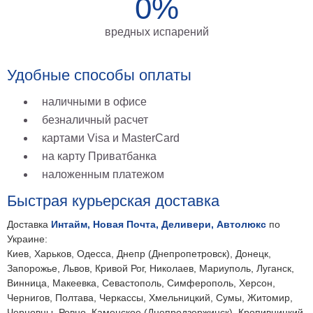
0%
на
вредных испарений
холсте
больших
Удобные способы оплаты
размеров
Наши
наличными в офисе
безналичный расчет
работы
картами Visa и MasterCard
на карту Приватбанка
наложенным платежом
Быстрая курьерская доставка
Доставка
Интайм, Новая Почта, Деливери, Автолюкс
по
Украине:
Киев, Харьков, Одесса, Днепр (Днепропетровск), Донецк,
Запорожье, Львов, Кривой Рог, Николаев, Мариуполь, Луганск,
Винница, Макеевка, Севастополь, Симферополь, Херсон,
Чернигов, Полтава, Черкассы, Хмельницкий, Сумы, Житомир,
Черновцы, Ровно, Каменское (Днепродзержинск), Кропивницкий