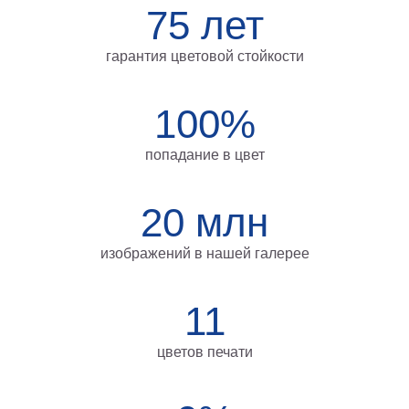
75 лет
Мотивирующие
Города
гарантия цветовой стойкости
Нью
Йорк
Посмотреть
100%
все
попадание в цвет
темы
20 млн
Услуги
изображений в нашей галерее
Багетная
мастерская
11
Рамы
для
цветов печати
картин
Печать