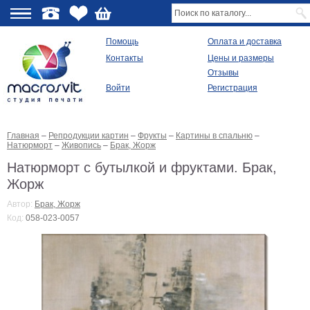
О
Помощь
Оплата и доставка
Контакты
Цены и размеры
качестве
Отзывы
Войти
Регистрация
Виды
продукции
Главная
–
Репродукции картин
–
Фрукты
–
Картины в спальню
–
Модульные
Натюрморт
–
Живопись
–
Брак, Жорж
картины
Репродукции
Натюрморт с бутылкой и фруктами. Брак,
Плакаты
Жорж
Ваше
фото
Автор:
Брак, Жорж
на
Код:
058-023-0057
холсте
Картины
в
раме
Все
изображения
Рамы
для