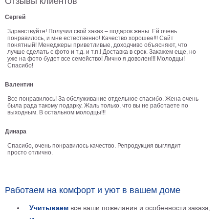
Отзывы клиентов
Детские
Сергей
Черно
белые
Здравствуйте! Получил свой заказ – подарок жены. Ей очень
понравилось, и мне естественно! Качество хорошее!!! Сайт
Автомобили
понятный! Менеджеры приветливые, доходчиво объясняют, что
Девушки
лучше сделать с фото и т.д. и т.п.! Доставка в срок. Закажем еще, но
уже на фото будет все семейство! Лично я доволен!!! Молодцы!
Ретро
Спасибо!
В
Валентин
кухню
Военные
Все понравилось! За обслуживание отдельное спасибо. Жена очень
Игровые
была рада такому подарку. Жаль только, что вы не работаете по
выходным. В остальном молодцы!!!
Советские
В
Динара
офис
Цветы
Спасибо, очень понравилось качество. Репродукция выглядит
Рок
просто отлично.
группы
Спорт
В
спальню
Работаем на комфорт и уют в вашем доме
Природа
Мерилин
Учитываем
все ваши пожелания и особенности заказа;
Монро
Футбол