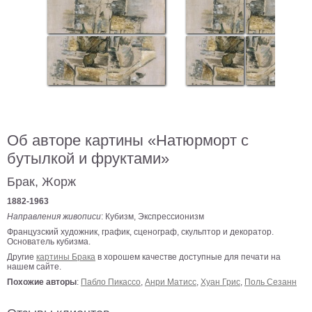
В
кухню
Климт
Море
Старинные
карты
В
ванную
Уорхолл
Городские
Об авторе картины «Натюрморт с
пейзажи
бутылкой и фруктами»
В
зал
Пикассо
Брак, Жорж
1882-1963
Посмотреть
Направления живописи
: Кубизм, Экспрессионизм
Французский художник, график, сценограф, скульптор и декоратор.
все
Основатель кубизма.
Другие
картины Брака
в хорошем качестве доступные для печати на
нашем сайте.
темы
Похожие авторы
:
Пабло Пикассо
,
Анри Матисс
,
Хуан Грис
,
Поль Сезанн
Постеры