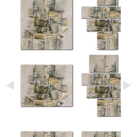
Небо
Абстракция
В
комнату
Айвазовский
Животные
Космос
В
детскую
Да
Винчи
Города
Мосты
В
ресторан
Ван
Гог
Замки
Еда
В
бар
Моне
Цветы
Натюрморт