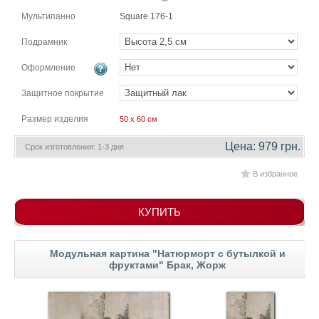
гостинную
Части
Мультипанно
Square 176-1
света
Посмотреть
Подрамник
Оформление
все
Защитное покрытие
темы
Размер изделия
50 x 60 см
Картины
Цена: 979 грн.
Срок изготовления: 1-3 дня
Пейзаж
В избранное
Архитектура
В
офис
КУПИТЬ
В
гостиную
Горы
Модульная картина "Натюрморт с бутылкой и
фруктами" Брак, Жорж
Женщины
В
спальню
Импрессионизм