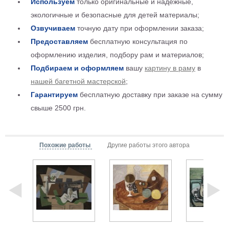
Используем
только оригинальные и надежные,
Мотивирующие
экологичные и безопасные для детей материалы;
Города
Озвучиваем
точную дату при оформлении заказа;
Нью
Предоставляем
бесплатную консультация по
Йорк
Посмотреть
оформлению изделия, подбору рам и материалов;
Подбираем и оформляем
вашу
картину в раму
в
все
нашей багетной мастерской
;
Гарантируем
бесплатную доставку при заказе на сумму
темы
свыше 2500 грн.
Услуги
Багетная
Похожие работы
Другие работы этого автора
мастерская
Рамы
для
картин
Печать