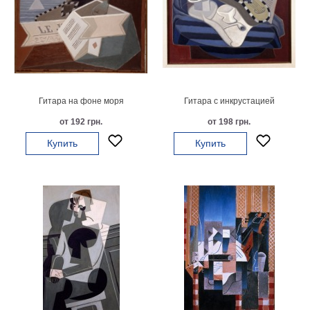
Небо
Абстракция
В
комнату
Айвазовский
Животные
Космос
Гитара на фоне моря
Гитара с инкрустацией
В
от 192 грн.
от 198 грн.
детскую
Да
Винчи
Купить
Купить
Города
Мосты
В
ресторан
Ван
Гог
Замки
Еда
В
бар
Моне
Цветы
Натюрморт