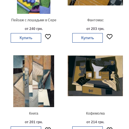
картин
Подарочные
карты
Пейзаж с лошадьми в Сере
Фантомас
Ваше
от 240 грн.
от 203 грн.
фото
Купить
Купить
Модульные
Цветы
Абстракции
Города
Море
В
спальню
В
детскую
В
ванную
Времена
года
Горы
Книга
Кофемолка
В
от 201 грн.
от 214 грн.
кухню
В