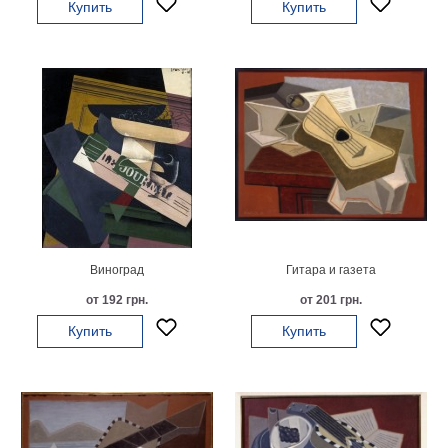
Купить
Купить
гостинную
Части
света
Посмотреть
все
темы
Картины
Пейзаж
Архитектура
В
Виноград
Гитара и газета
офис
от 192 грн.
от 201 грн.
В
гостиную
Купить
Купить
Горы
Женщины
В
спальню
Импрессионизм