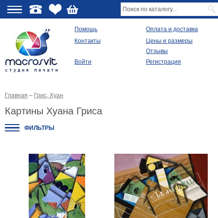
О
Помощь
Оплата и доставка
Контакты
Цены и размеры
качестве
Отзывы
Войти
Регистрация
Виды
продукции
Главная
–
Грис, Хуан
Модульные
картины
Картины Хуана Гриса
Репродукции
Плакаты
ФИЛЬТРЫ
Ваше
фото
на
холсте
Картины
в
раме
Все
изображения
Рамы
для