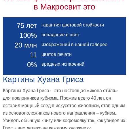
в Макросвит это
на
холсте
больших
75 лет
гарантия цветовой стойкости
размеров
100%
попадание в цвет
Наши
20 млн
изображений в нашей галерее
работы
11
цветов печати
0%
вредных испарений
Картины Хуана Гриса
Картины Хуана Гриса – это настоящая «икона стиля»
для поклонников кубизма. Прожив всего 40 лет, он
оставил мощный след в искусстве живописи, став одним
из основоположников нового направления – кубизм.
Увидеть обычную книгу или кофемолку так, как увидел их
Грис, дано далеко не каждому художнику.