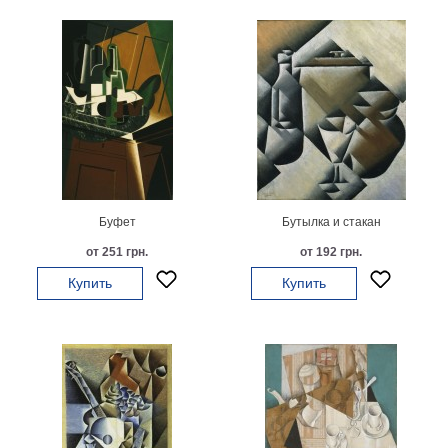
Детские
Черно
белые
Автомобили
Девушки
Ретро
В
кухню
Военные
Игровые
Буфет
Бутылка и стакан
Советские
от 251 грн.
от 192 грн.
В
офис
Купить
Купить
Цветы
Рок
группы
Спорт
В
спальню
Природа
Мерилин
Монро
Футбол