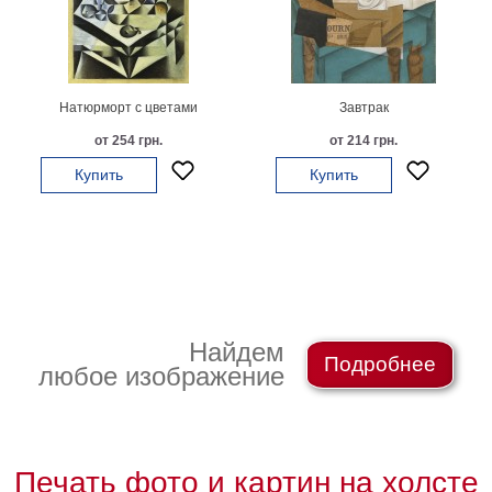
Мотивирующие
Города
Нью
Йорк
Натюрморт с цветами
Завтрак
Посмотреть
от 254 грн.
от 214 грн.
все
Купить
Купить
темы
Услуги
Багетная
мастерская
Найдем
Подробнее
любое изображение
Рамы
для
картин
Печать фото и картин на холсте
Печать