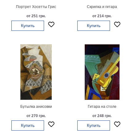
Портрет Хосетты Грис
Скрипка и гитара
В
кухню
Климт
от 251 грн.
от 214 грн.
Море
Купить
Купить
Старинные
карты
В
ванную
Уорхолл
Городские
пейзажи
В
зал
Пикассо
Посмотреть
все
Бутылка анисовки
Гитара на столе
от 270 грн.
от 248 грн.
темы
Купить
Купить
Постеры