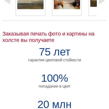
Мотивирующие
Города
Нью
Йорк
Посмотреть
Заказывая печать фото и картины на
все
холсте вы получаете
75 лет
темы
гарантия цветовой стойкости
Услуги
Багетная
100%
мастерская
Рамы
попадание в цвет
для
картин
20 млн
Печать