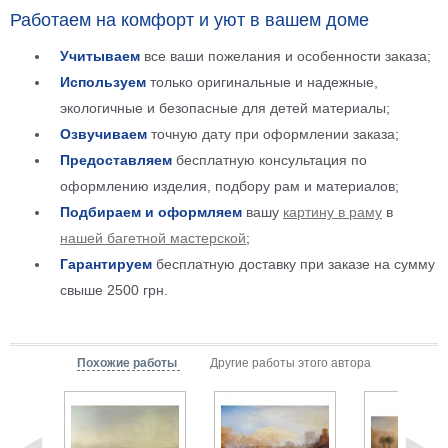
Работаем на комфорт и уют в вашем доме
Детские
Черно
Учитываем
все ваши пожелания и особенности заказа;
белые
Автомобили
Используем
только оригинальные и надежные,
Девушки
экологичные и безопасные для детей материалы;
Ретро
Озвучиваем
точную дату при оформлении заказа;
В
Предоставляем
бесплатную консультация по
кухню
Военные
оформлению изделия, подбору рам и материалов;
Игровые
Подбираем и оформляем
вашу
картину в раму
в
Советские
нашей багетной мастерской
;
В
Гарантируем
бесплатную доставку при заказе на сумму
офис
Цветы
свыше 2500 грн.
Рок
группы
Спорт
В
Похожие работы
Другие работы этого автора
спальню
Природа
Мерилин
Монро
Футбол