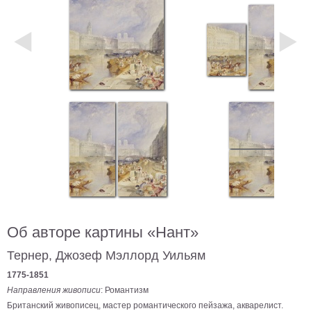
Небо
Абстракция
В
комнату
Айвазовский
Животные
Космос
В
детскую
Да
Винчи
Города
Мосты
В
ресторан
Ван
Гог
Замки
Об авторе картины «Нант»
Еда
Тернер, Джозеф Мэллорд Уильям
В
бар
Моне
1775-1851
Направления живописи
: Романтизм
Цветы
Британский живописец, мастер романтического пейзажа, акварелист.
Натюрморт