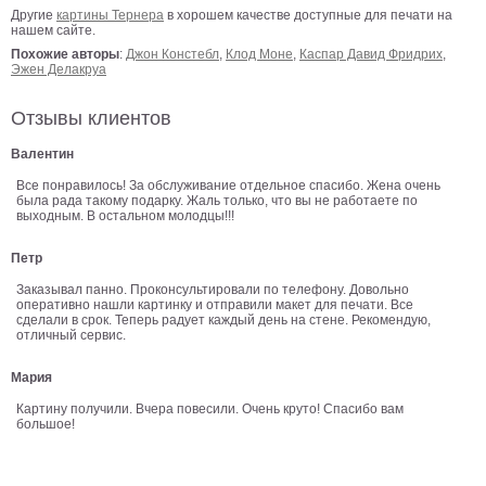
Другие
картины Тернера
в хорошем качестве доступные для печати на
В
нашем сайте.
кухню
Климт
Похожие авторы
:
Джон Констебл
,
Клод Моне
,
Каспар Давид Фридрих
,
Эжен Делакруа
Море
Старинные
Отзывы клиентов
карты
В
Валентин
ванную
Уорхолл
Все понравилось! За обслуживание отдельное спасибо. Жена очень
Городские
была рада такому подарку. Жаль только, что вы не работаете по
выходным. В остальном молодцы!!!
пейзажи
В
Петр
зал
Пикассо
Заказывал панно. Проконсультировали по телефону. Довольно
оперативно нашли картинку и отправили макет для печати. Все
Посмотреть
сделали в срок. Теперь радует каждый день на стене. Рекомендую,
отличный сервис.
все
Мария
Картину получили. Вчера повесили. Очень круто! Спасибо вам
большое!
темы
Постеры