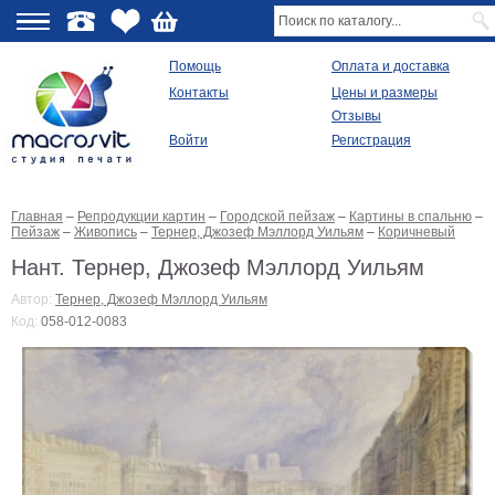
О
Помощь
Оплата и доставка
Контакты
Цены и размеры
качестве
Отзывы
Войти
Регистрация
Виды
продукции
Главная
–
Репродукции картин
–
Городской пейзаж
–
Картины в спальню
–
Модульные
Пейзаж
–
Живопись
–
Тернер, Джозеф Мэллорд Уильям
–
Коричневый
картины
Репродукции
Нант. Тернер, Джозеф Мэллорд Уильям
Плакаты
Автор:
Тернер, Джозеф Мэллорд Уильям
Ваше
Код:
058-012-0083
фото
на
холсте
Картины
в
раме
Все
изображения
Рамы
для