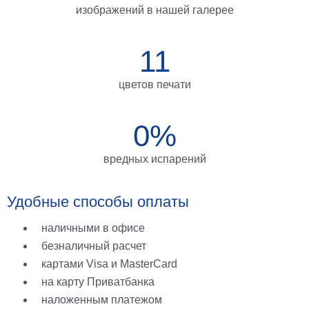
изображений в нашей галерее
на
холсте
11
больших
размеров
цветов печати
Наши
работы
0%
вредных испарений
Удобные способы оплаты
наличными в офисе
безналичный расчет
картами Visa и MasterCard
на карту Приватбанка
наложенным платежом