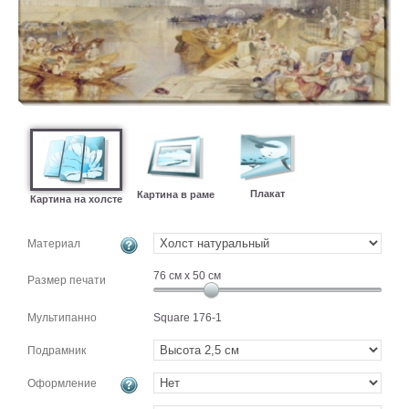
картин
Подарочные
карты
Ваше
фото
Модульные
Цветы
Абстракции
Плакат
Картина в раме
Картина на холсте
Города
Море
Материал
В
спальню
76
см x
50
см
В
Размер печати
детскую
В
Мультипанно
Square 176-1
ванную
Времена
года
Подрамник
Горы
В
Оформление
кухню
В