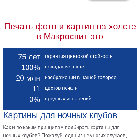
картин
Подарочные
карты
Печать фото и картин на холсте
Ваше
в Макросвит это
фото
Модульные
75 лет
гарантия цветовой стойкости
Цветы
Абстракции
100%
попадание в цвет
Города
20 млн
изображений в нашей галерее
Море
11
цветов печати
В
спальню
В
0%
вредных испарений
детскую
В
ванную
Времена
Картины для ночных клубов
года
Горы
Как и по каким принципам подбирать картины для
В
кухню
ночных клубов? Пожалуй, один из немногих случаев,
В