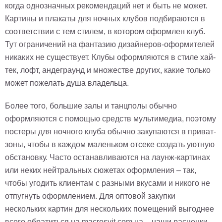
гостинную
когда однозначных рекомендаций нет и быть не может.
Части
света
Картины и плакаты для ночных клубов подбираются в
Посмотреть
соответствии с тем стилем, в котором оформлен клуб.
Тут ограничений на фантазию дизайнеров-оформителей
все
никаких не существует. Клубы оформляются в стиле хай-
тек, лофт, андеграунд и множестве других, какие только
темы
может пожелать душа владельца.
Картины
Более того, большие залы и танцполы обычно
Пейзаж
оформляются с помощью средств мультимедиа, поэтому
Архитектура
постеры для ночного клуба обычно закупаются в приват-
В
офис
зоны, чтобы в каждом маленьком отсеке создать уютную
В
обстановку. Часто останавливаются на лаунж-картинах
гостиную
или неких нейтральных сюжетах оформления – так,
Горы
чтобы угодить клиентам с разными вкусами и никого не
Женщины
отпугнуть оформлением. Для оптовой закупки
В
спальню
нескольких картин для нескольких помещений выгоднее
Импрессионизм
всего обратиться на macrosvit.com.ua – наши расценки