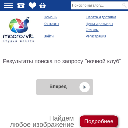
О
Помощь
Оплата и доставка
Контакты
Цены и размеры
качестве
Отзывы
Войти
Регистрация
Виды
продукции
Модульные
Результаты поиска по запросу "ночной клуб"
картины
Репродукции
Плакаты
Ваше
фото
Вперёд
на
холсте
Картины
в
раме
Все
Найдем
изображения
Подробнее
любое изображение
Рамы
для