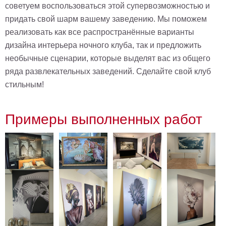
советуем воспользоваться этой супервозможностью и
В
придать свой шарм вашему заведению. Мы поможем
кухню
Климт
реализовать как все распространённые варианты
Море
дизайна интерьера ночного клуба, так и предложить
Старинные
необычные сценарии, которые выделят вас из общего
карты
В
ряда развлекательных заведений. Сделайте свой клуб
ванную
Уорхолл
стильным!
Городские
пейзажи
Примеры выполненных работ
В
зал
Пикассо
Посмотреть
все
темы
Постеры