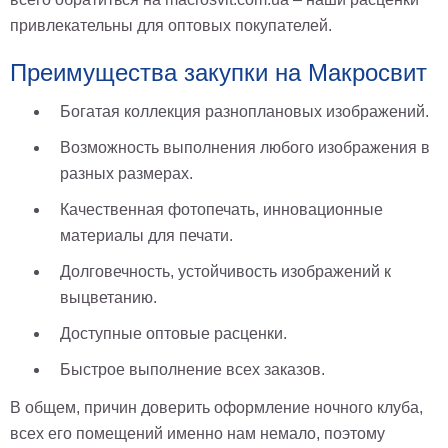
Небо
привлекательны для оптовых покупателей.
Абстракция
В
Преимущества закупки на Макросвит
комнату
Айвазовский
Животные
Богатая коллекция разноплановых изображений.
Космос
Возможность выполнения любого изображения в
В
разных размерах.
детскую
Да
Винчи
Качественная фотопечать, инновационные
Города
материалы для печати.
Мосты
В
Долговечность, устойчивость изображений к
ресторан
Ван
выцветанию.
Гог
Замки
Доступные оптовые расценки.
Еда
В
Быстрое выполнение всех заказов.
бар
Моне
В общем, причин доверить оформление ночного клуба,
Цветы
всех его помещений именно нам немало, поэтому
Натюрморт