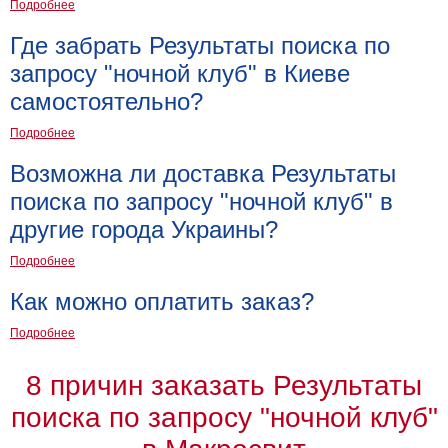
Подробнее
Мотивирующие
Где забрать Результаты поиска по
Города
запросу "ночной клуб" в Киеве
Нью
Йорк
самостоятельно?
Посмотреть
Подробнее
все
Возможна ли доставка Результаты
поиска по запросу "ночной клуб" в
темы
другие города Украины?
Услуги
Подробнее
Багетная
Как можно оплатить заказ?
мастерская
Подробнее
Рамы
для
8 причин заказать Результаты
картин
поиска по запросу "ночной клуб"
Печать