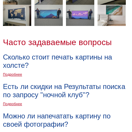
Детские
Черно
белые
Автомобили
Девушки
Ретро
Часто задаваемые вопросы
В
кухню
Военные
Сколько стоит печать картины на
Игровые
холсте?
Советские
Подробнее
В
офис
Цветы
Есть ли скидки на Результаты поиска
Рок
по запросу "ночной клуб"?
группы
Спорт
Подробнее
В
спальню
Можно ли напечатать картину по
Природа
своей фотографии?
Мерилин
Монро
Футбол