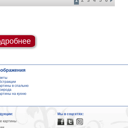
1
2
3
4
5
6
дробнее
зображения
веты
бстракции
артины в спальню
рирода
артины на кухню
дукции:
Мы в соцсетях:
е картины
ции