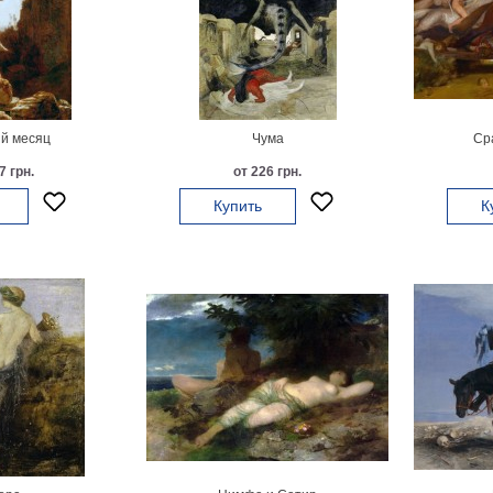
й месяц
Чума
Ср
7 грн.
от 226 грн.
Купить
К