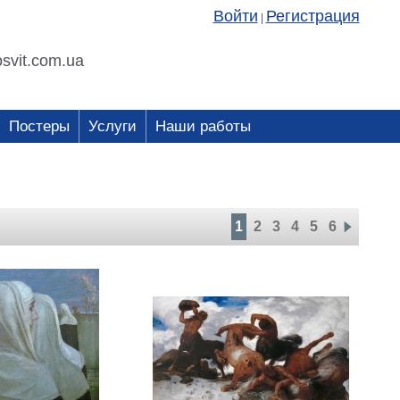
Войти
Регистрация
|
svit.com.ua
Постеры
Услуги
Наши работы
1
2
3
4
5
6