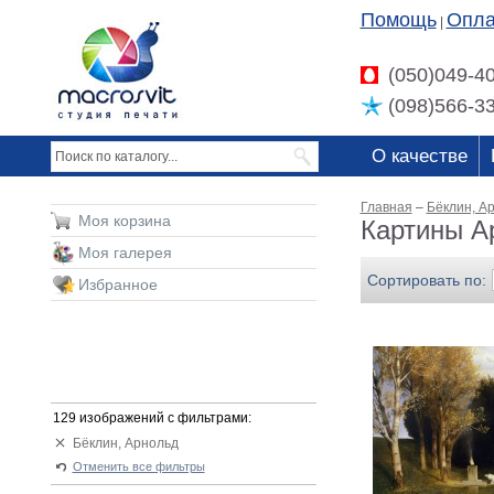
Помощь
Опла
|
(050)049-4
(098)566-3
О качестве
Главная
–
Бёклин, А
Моя корзина
Картины А
Моя галерея
Сортировать по:
Избранное
129 изображений с фильтрами:
Бёклин, Арнольд
Отменить все фильтры