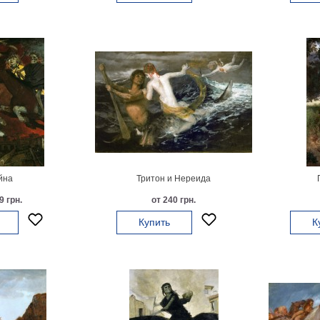
йна
Тритон и Нереида
9 грн.
от 240 грн.
Купить
К