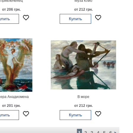
Приключенец
Муза Клио
от 206 грн.
от 212 грн.
упить
Купить
ера Анадиомена
В море
от 201 грн.
от 212 грн.
упить
Купить