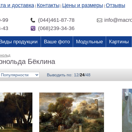
та и доставка
Контакты
Цены и размеры
Отзывы
|
|
|
0-99
(044)461-87-78
info@macro
3-43
(068)239-34-36
Виды продукции
Ваше фото
Модульные
Картины
рнольд
рнольда Бёклина
Выводить по:
12
/
24
/
48