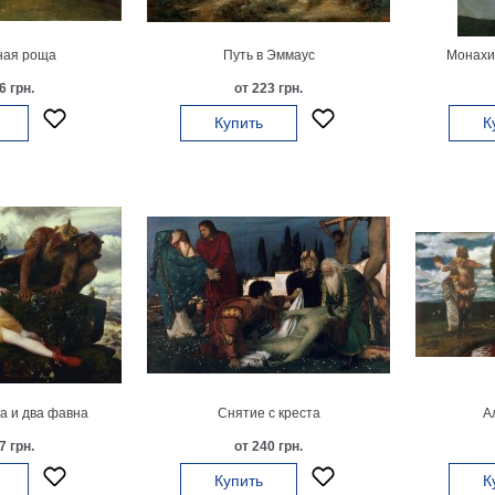
ая роща
Путь в Эммаус
Монахин
6 грн.
от 223 грн.
Купить
К
 и два фавна
Снятие с креста
А
7 грн.
от 240 грн.
Купить
К