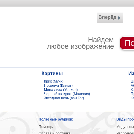
Вперёд
Найдем
По
любое изображение
Картины
И
Крик (Мунк)
Ц
Поцелуй (Климт)
А
Мона лиза (Уорхол)
К
Черный квадрат (Малевич)
П
Звездная ночь (ван Гог)
К
Полезные рубрики:
Виды про
Помощь
Модульны
Оплата и доставка
Репродук