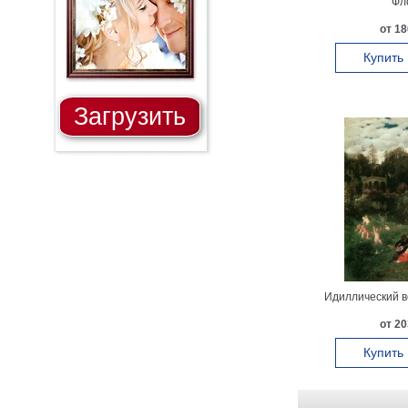
Фл
от 18
Купить
Загрузить
Идиллический в
от 20
Купить