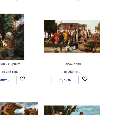
Пан и Сиринга
Вакханалия
от 245 грн.
от 259 грн.
упить
Купить