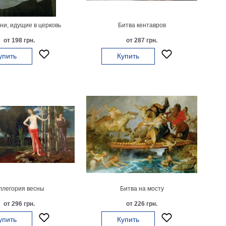
и, идущие в церковь
Битва кентавров
от 198 грн.
от 287 грн.
упить
Купить
ллегория весны
Битва на мосту
от 296 грн.
от 226 грн.
упить
Купить