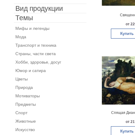
Вид продукции
Священн
Темы
от 22
Мифы и легенды
Купить
Мода
Транспорт и техника
Страны, части света
Хобби, здоровье, досуг
Юмор и сатира
Цветы
Природа
Мотиваторы
Предметы
Спорт
Спящая Диана
Животные
от 21
Искусство
Купить