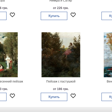
ора
Нимфа и Сатир
6 грн.
от 226 грн.
Купить
К
есенний пейзаж
Пейзаж с пастушкой
Вен
3 грн.
от 186 грн.
Купить
К