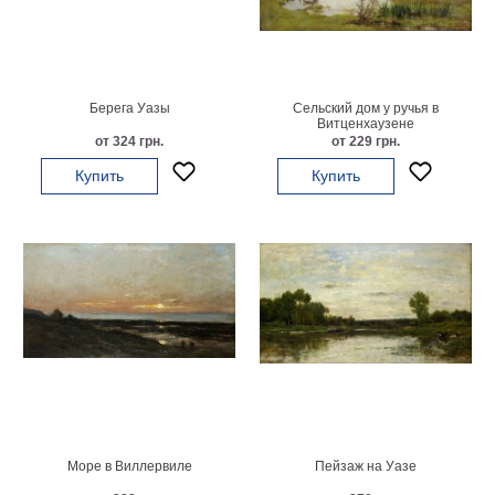
Мотивирующие
Города
Нью
Йорк
Берега Уазы
Сельский дом у ручья в
Посмотреть
Витценхаузене
от 324 грн.
от 229 грн.
все
Купить
Купить
темы
Услуги
Багетная
мастерская
Рамы
для
картин
Море в Виллервиле
Пейзаж на Уазе
Печать