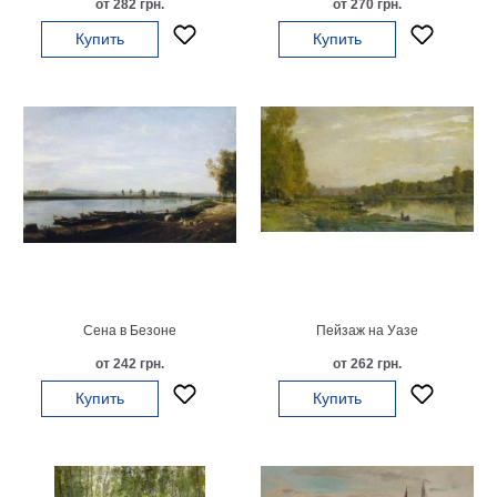
от 282 грн.
от 270 грн.
на
Купить
Купить
холсте
больших
размеров
Наши
работы
Сена в Безоне
Пейзаж на Уазе
от 242 грн.
от 262 грн.
Купить
Купить