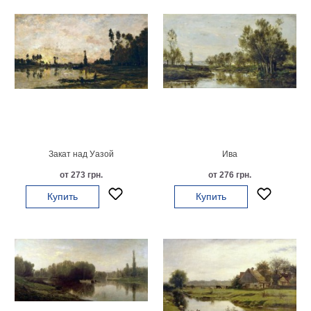
Детские
Черно
белые
Автомобили
Девушки
Ретро
В
кухню
Военные
Игровые
Закат над Уазой
Ива
Советские
от 273 грн.
от 276 грн.
В
офис
Купить
Купить
Цветы
Рок
группы
Спорт
В
спальню
Природа
Мерилин
Монро
Футбол