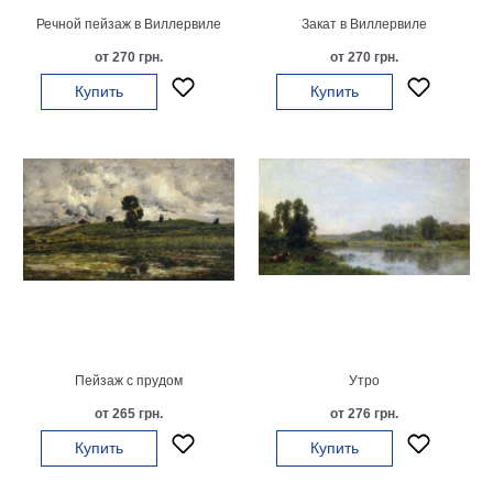
Речной пейзаж в Виллервиле
Закат в Виллервиле
В
кухню
Климт
от 270 грн.
от 270 грн.
Море
Купить
Купить
Старинные
карты
В
ванную
Уорхолл
Городские
пейзажи
В
зал
Пикассо
Посмотреть
все
Пейзаж с прудом
Утро
от 265 грн.
от 276 грн.
темы
Купить
Купить
Постеры