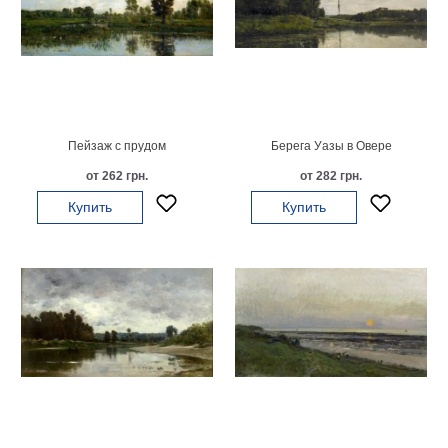
Небо
Абстракция
В
комнату
Айвазовский
Животные
Космос
Пейзаж с прудом
Берега Уазы в Овере
В
от 262 грн.
от 282 грн.
детскую
Да
Винчи
Купить
Купить
Города
Мосты
В
ресторан
Ван
Гог
Замки
Еда
В
бар
Моне
Цветы
Натюрморт