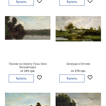
Купить
Купить
гостинную
Части
света
Посмотреть
все
темы
Картины
Пейзаж
Архитектура
В
Прачки на берегу Уазы близ
Запруда в Оптево
офис
Вальмондуа
от 293 грн.
от 276 грн.
В
гостиную
Купить
Купить
Горы
Женщины
В
спальню
Импрессионизм