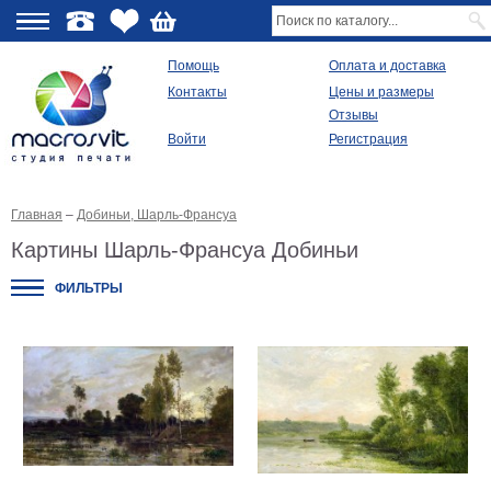
О
Помощь
Оплата и доставка
Контакты
Цены и размеры
качестве
Отзывы
Войти
Регистрация
Виды
продукции
Главная
–
Добиньи, Шарль-Франсуа
Модульные
картины
Картины Шарль-Франсуа Добиньи
Репродукции
Плакаты
ФИЛЬТРЫ
Ваше
фото
на
холсте
Картины
в
раме
Все
изображения
Рамы
для