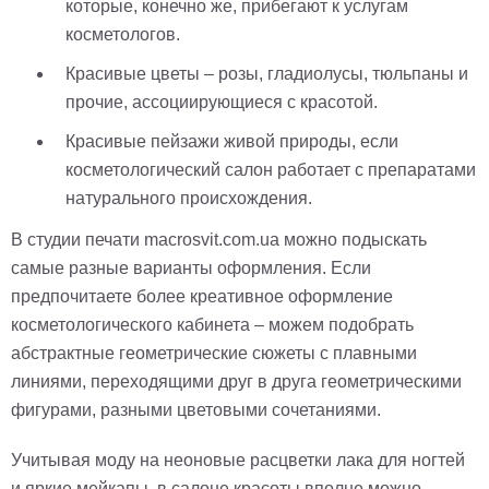
Небо
которые, конечно же, прибегают к услугам
Абстракция
косметологов.
В
Красивые цветы – розы, гладиолусы, тюльпаны и
комнату
Айвазовский
прочие, ассоциирующиеся с красотой.
Животные
Красивые пейзажи живой природы, если
Космос
косметологический салон работает с препаратами
В
детскую
натурального происхождения.
Да
Винчи
Города
В студии печати macrosvit.com.ua можно подыскать
Мосты
самые разные варианты оформления. Если
В
предпочитаете более креативное оформление
ресторан
Ван
косметологического кабинета – можем подобрать
Гог
Замки
абстрактные геометрические сюжеты с плавными
Еда
линиями, переходящими друг в друга геометрическими
В
фигурами, разными цветовыми сочетаниями.
бар
Моне
Цветы
Учитывая моду на неоновые расцветки лака для ногтей
Натюрморт
и яркие мейкапы, в салоне красоты вполне можно