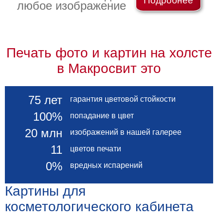
Подробнее
любое изображение
картин
Подарочные
карты
Ваше
Печать фото и картин на холсте
фото
в Макросвит это
Модульные
Цветы
75 лет
гарантия цветовой стойкости
Абстракции
Города
100%
попадание в цвет
Море
20 млн
изображений в нашей галерее
В
спальню
11
цветов печати
В
детскую
В
0%
вредных испарений
ванную
Времена
года
Картины для
Горы
В
косметологического кабинета
кухню
В