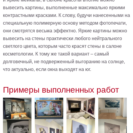
В
вывесить картины, выполненные максимально яркими
кухню
Климт
контрастными красками. К слову, будучи нанесенными на
Море
специальную полимерную основу методом фотопечати,
Старинные
они смотрятся весьма эффектно. Яркие картины можно
карты
В
вывесить на стены практически любого нейтрального
ванную
Уорхолл
светлого цвета, которым часто красят стены в салоне
Городские
косметологии. К тому же такой вариант – самый
пейзажи
долговечный, не подверженный выгоранию на солнце,
В
что актуально, если окна выходят на юг.
зал
Пикассо
Посмотреть
Примеры выполненных работ
все
темы
Постеры