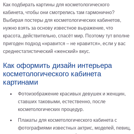
гостинную
Как подбирать картины для косметологического
Части
света
кабинета, чтобы они смотрелись там гармонично?
Посмотреть
Выбирая постеры для косметологических кабинетов,
нужно взять за основу известное выражение, что
все
красота, действительно, спасёт мир. Поэтому тут вполне
пригоден подход «нравится – не нравится», если у вас
темы
среднестатистический «женский» вкус.
Картины
Как оформить дизайн интерьера
Пейзаж
косметологического кабинета
Архитектура
картинами
В
офис
В
Фотоизображение красивых девушек и женщин,
гостиную
ставших таковыми, естественно, после
Горы
косметологических процедур.
Женщины
В
Плакаты для косметологического кабинета с
спальню
Импрессионизм
фотографиями известных актрис, моделей, певиц,