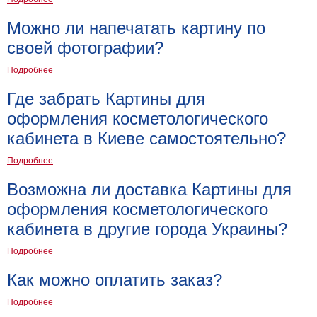
Мотивирующие
Можно ли напечатать картину по
Города
своей фотографии?
Нью
Йорк
Подробнее
Посмотреть
Где забрать Картины для
все
оформления косметологического
кабинета в Киеве самостоятельно?
темы
Подробнее
Услуги
Возможна ли доставка Картины для
Багетная
оформления косметологического
мастерская
кабинета в другие города Украины?
Рамы
Подробнее
для
Как можно оплатить заказ?
картин
Подробнее
Печать