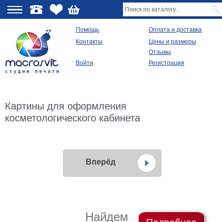
О
Помощь
Оплата и доставка
Контакты
Цены и размеры
качестве
Отзывы
Войти
Регистрация
Виды
продукции
Модульные
Картины для оформления
картины
Репродукции
косметологического кабинета
Плакаты
Ваше
фото
на
холсте
Вперёд
Картины
в
раме
Все
изображения
Найдем
Рамы
для