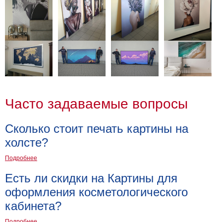
Детские
Черно
белые
Автомобили
Девушки
Ретро
В
кухню
Военные
Часто задаваемые вопросы
Игровые
Советские
Сколько стоит печать картины на
В
офис
холсте?
Цветы
Рок
Подробнее
группы
Спорт
Есть ли скидки на Картины для
В
оформления косметологического
спальню
Природа
кабинета?
Мерилин
Монро
Футбол
Подробнее