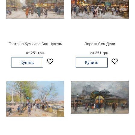
Небо
Абстракция
В
комнату
Айвазовский
Животные
Космос
Театр на бульваре Бон-Нувель
Ворота Сен-Дени
В
от 251 грн.
от 251 грн.
детскую
Да
Винчи
Купить
Купить
Города
Мосты
В
ресторан
Ван
Гог
Замки
Еда
В
бар
Моне
Цветы
Натюрморт