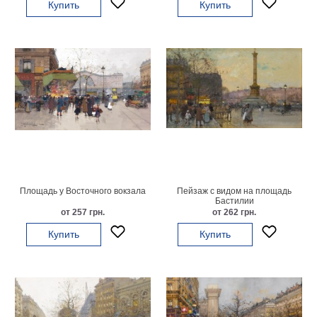
Купить
Купить
гостинную
Части
света
Посмотреть
все
темы
Картины
Пейзаж
Архитектура
В
Площадь у Восточного вокзала
Пейзаж с видом на площадь
офис
Бастилии
от 257 грн.
от 262 грн.
В
гостиную
Купить
Купить
Горы
Женщины
В
спальню
Импрессионизм