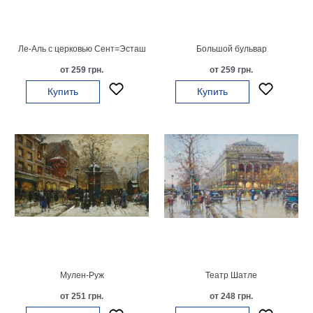
картин
Подарочные
карты
Ле-Аль с церковью Сент=Эсташ
Большой бульвар
Ваше
от 259 грн.
от 259 грн.
фото
Купить
Купить
Модульные
Цветы
Абстракции
Города
Море
В
спальню
В
детскую
В
ванную
Времена
года
Горы
Мулен-Руж
Театр Шатле
В
от 251 грн.
от 248 грн.
кухню
В