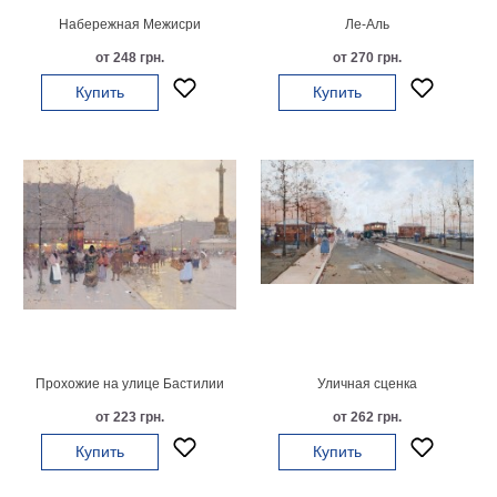
Набережная Межисри
Ле-Аль
В
кухню
Климт
от 248 грн.
от 270 грн.
Море
Купить
Купить
Старинные
карты
В
ванную
Уорхолл
Городские
пейзажи
В
зал
Пикассо
Посмотреть
все
Прохожие на улице Бастилии
Уличная сценка
от 223 грн.
от 262 грн.
темы
Купить
Купить
Постеры