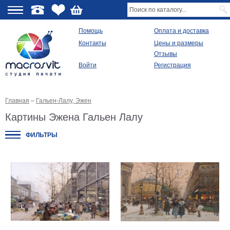
О
Помощь
Оплата и доставка
Контакты
Цены и размеры
качестве
Отзывы
Войти
Регистрация
Виды
продукции
Главная
–
Гальен-Лалу, Эжен
Модульные
картины
Картины Эжена Гальен Лалу
Репродукции
Плакаты
ФИЛЬТРЫ
Ваше
фото
на
холсте
Картины
в
раме
Все
изображения
Рамы
для