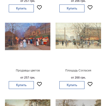
от 257 грн.
от 206 грн.
на
Купить
Купить
холсте
больших
размеров
Наши
работы
Продавцы цветов
Площадь Согласия
от 257 грн.
от 268 грн.
Купить
Купить