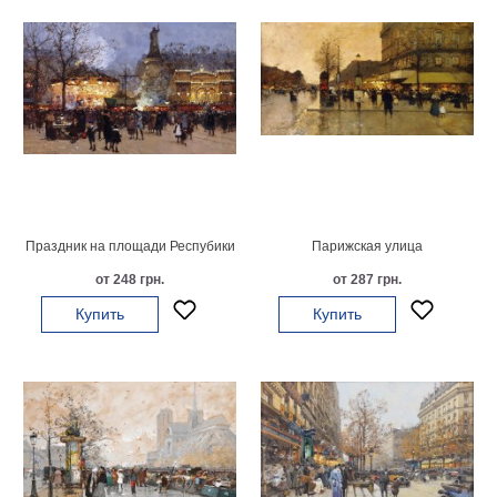
Детские
Черно
белые
Автомобили
Девушки
Ретро
В
кухню
Военные
Игровые
Праздник на площади Респубики
Парижская улица
Советские
от 248 грн.
от 287 грн.
В
офис
Купить
Купить
Цветы
Рок
группы
Спорт
В
спальню
Природа
Мерилин
Монро
Футбол