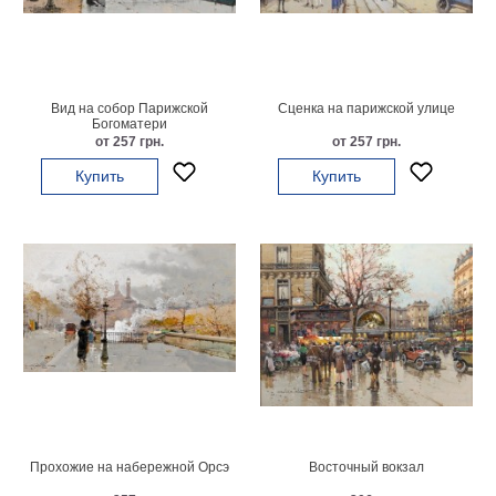
Мотивирующие
Города
Нью
Йорк
Вид на собор Парижской
Сценка на парижской улице
Посмотреть
Богоматери
от 257 грн.
от 257 грн.
все
Купить
Купить
темы
Услуги
Багетная
мастерская
Рамы
для
картин
Прохожие на набережной Орсэ
Восточный вокзал
Печать