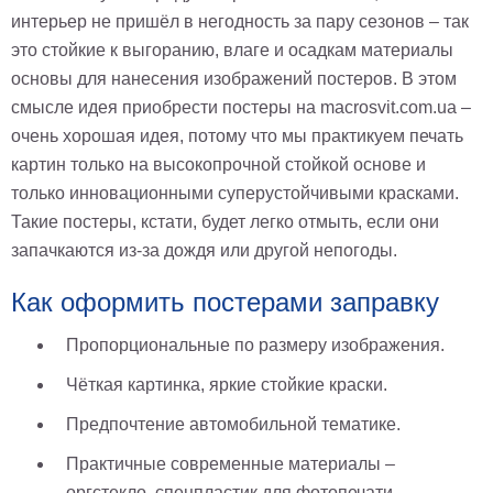
Небо
интерьер не пришёл в негодность за пару сезонов – так
Абстракция
это стойкие к выгоранию, влаге и осадкам материалы
В
основы для нанесения изображений постеров. В этом
комнату
Айвазовский
смысле идея приобрести постеры на macrosvit.com.ua –
Животные
очень хорошая идея, потому что мы практикуем печать
Космос
картин только на высокопрочной стойкой основе и
В
только инновационными суперустойчивыми красками.
детскую
Да
Такие постеры, кстати, будет легко отмыть, если они
Винчи
Города
запачкаются из-за дождя или другой непогоды.
Мосты
В
Как оформить постерами заправку
ресторан
Ван
Гог
Пропорциональные по размеру изображения.
Замки
Еда
Чёткая картинка, яркие стойкие краски.
В
Предпочтение автомобильной тематике.
бар
Моне
Цветы
Практичные современные материалы –
Натюрморт
оргстекло, спецпластик для фотопечати.