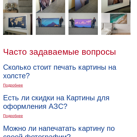
Детские
Черно
белые
Автомобили
Девушки
Ретро
В
Часто задаваемые вопросы
кухню
Военные
Игровые
Сколько стоит печать картины на
Советские
холсте?
В
Подробнее
офис
Цветы
Рок
Есть ли скидки на Картины для
группы
Спорт
оформления АЗС?
В
Подробнее
спальню
Природа
Можно ли напечатать картину по
Мерилин
Монро
своей фотографии?
Футбол