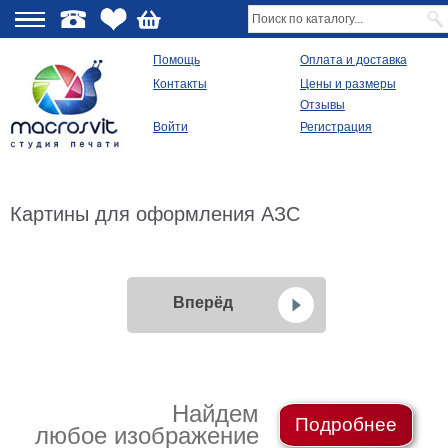
О
Помощь
Оплата и доставка
Контакты
Цены и размеры
качестве
Отзывы
Войти
Регистрация
Виды
продукции
Модульные
Картины для оформления АЗС
картины
Репродукции
Плакаты
Ваше
фото
Вперёд
на
холсте
Картины
в
раме
Все
Найдем
изображения
Подробнее
любое изображение
Рамы
для