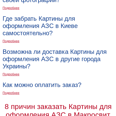
Мотивирующие
Подробнее
Города
Где забрать Картины для
Нью
Йорк
оформления АЗС в Киеве
Посмотреть
самостоятельно?
все
Подробнее
Возможна ли доставка Картины для
темы
оформления АЗС в другие города
Украины?
Услуги
Багетная
Подробнее
мастерская
Как можно оплатить заказ?
Рамы
Подробнее
для
8 причин заказать Картины для
картин
оформления АЗС в Макросвит
Печать