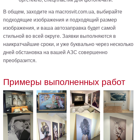
В
В общем, заходите на macrosvit.com.ua, выбирайте
кухню
Климт
подходящие изображения и подходящий размер
Море
изображения, и ваша автозаправка будет самой
Старинные
стильной во всей округе. Заявки выполняются в
карты
В
наикратчайшие сроки, и уже буквально через несколько
ванную
Уорхолл
дней обстановка на вашей АЗС совершенно
Городские
преобразится.
пейзажи
В
зал
Примеры выполненных работ
Пикассо
Посмотреть
все
темы
Постеры