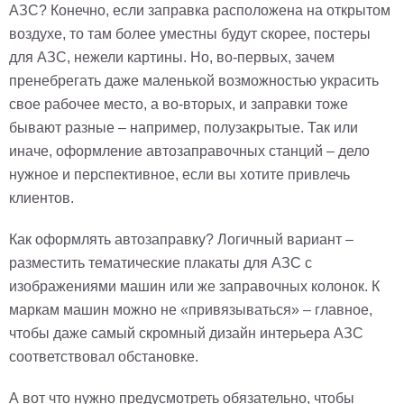
гостинную
АЗС? Конечно, если заправка расположена на открытом
Части
света
воздухе, то там более уместны будут скорее, постеры
Посмотреть
для АЗС, нежели картины. Но, во-первых, зачем
пренебрегать даже маленькой возможностью украсить
все
свое рабочее место, а во-вторых, и заправки тоже
бывают разные – например, полузакрытые. Так или
темы
иначе, оформление автозаправочных станций – дело
нужное и перспективное, если вы хотите привлечь
Картины
клиентов.
Пейзаж
Архитектура
Как оформлять автозаправку? Логичный вариант –
В
офис
разместить тематические плакаты для АЗС с
В
изображениями машин или же заправочных колонок. К
гостиную
маркам машин можно не «привязываться» – главное,
Горы
чтобы даже самый скромный дизайн интерьера АЗС
Женщины
соответствовал обстановке.
В
спальню
Импрессионизм
А вот что нужно предусмотреть обязательно, чтобы