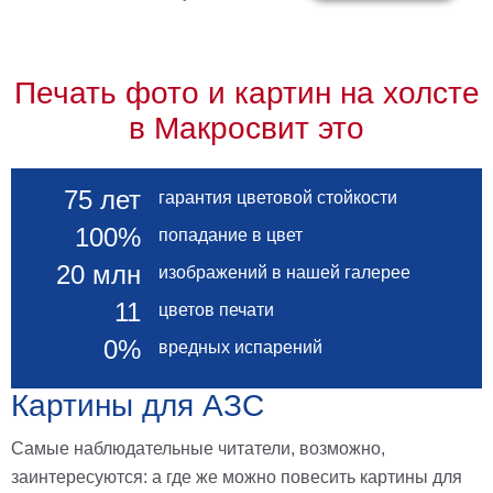
картин
Подарочные
карты
Печать фото и картин на холсте
Ваше
в Макросвит это
фото
Модульные
75 лет
гарантия цветовой стойкости
Цветы
Абстракции
100%
попадание в цвет
Города
20 млн
изображений в нашей галерее
Море
11
цветов печати
В
спальню
В
0%
вредных испарений
детскую
В
ванную
Времена
Картины для АЗС
года
Горы
Самые наблюдательные читатели, возможно,
В
кухню
заинтересуются: а где же можно повесить картины для
В