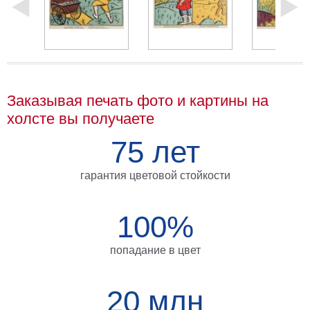
на
холсте
больших
размеров
Заказывая печать фото и картины на
Наши
холсте вы получаете
работы
75 лет
гарантия цветовой стойкости
100%
попадание в цвет
20 млн