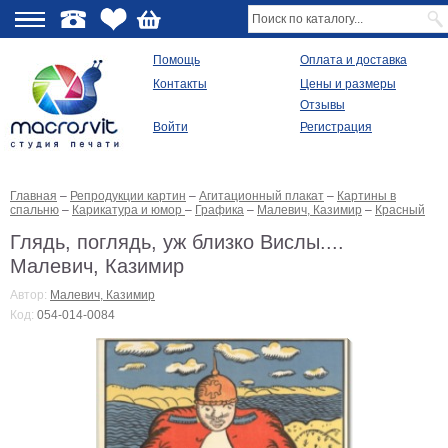
О
Помощь
Оплата и доставка
Контакты
Цены и размеры
качестве
Отзывы
Войти
Регистрация
Виды
продукции
Главная
–
Репродукции картин
–
Агитационный плакат
–
Картины в
Модульные
спальню
–
Карикатура и юмор
–
Графика
–
Малевич, Казимир
–
Красный
картины
Репродукции
Глядь, поглядь, уж близко Вислы....
Плакаты
Малевич, Казимир
Ваше
фото
Автор:
Малевич, Казимир
на
Код:
054-014-0084
холсте
Картины
в
раме
Все
изображения
Рамы
для