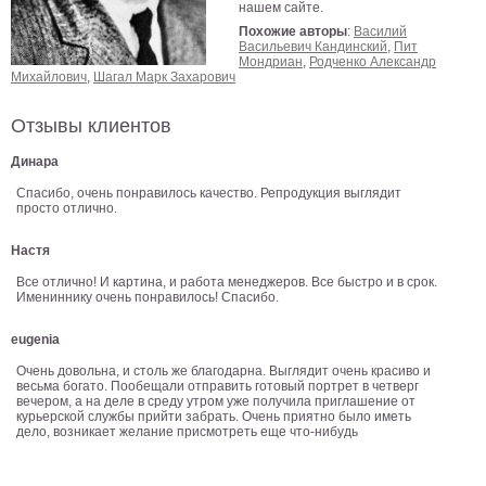
нашем сайте.
Детские
Похожие авторы
:
Василий
Черно
Васильевич Кандинский
,
Пит
белые
Мондриан
,
Родченко Александр
Михайлович
,
Шагал Марк Захарович
Автомобили
Девушки
Отзывы клиентов
Ретро
Динара
В
кухню
Спасибо, очень понравилось качество. Репродукция выглядит
Военные
просто отлично.
Игровые
Настя
Советские
В
Все отлично! И картина, и работа менеджеров. Все быстро и в срок.
Имениннику очень понравилось! Спасибо.
офис
Цветы
Рок
eugenia
группы
Спорт
Очень довольна, и столь же благодарна. Выглядит очень красиво и
весьма богато. Пообещали отправить готовый портрет в четверг
В
вечером, а на деле в среду утром уже получила приглашение от
спальню
курьерской службы прийти забрать. Очень приятно было иметь
Природа
дело, возникает желание присмотреть еще что-нибудь
Мерилин
Монро
Футбол