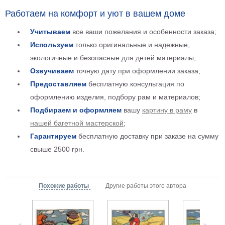
Мотивирующие
Работаем на комфорт и уют в вашем доме
Города
Учитываем
все ваши пожелания и особенности заказа;
Нью
Используем
только оригинальные и надежные,
Йорк
Посмотреть
экологичные и безопасные для детей материалы;
Озвучиваем
точную дату при оформлении заказа;
все
Предоставляем
бесплатную консультация по
оформлению изделия, подбору рам и материалов;
темы
Подбираем и оформляем
вашу
картину в раму
в
нашей багетной мастерской
;
Услуги
Гарантируем
бесплатную доставку при заказе на сумму
Багетная
свыше 2500 грн.
мастерская
Рамы
Похожие работы
Другие работы этого автора
для
картин
Печать