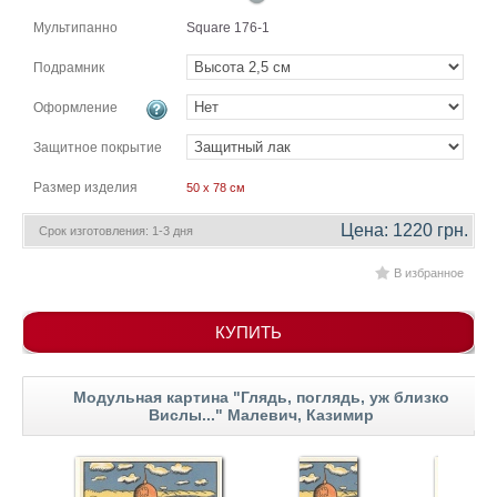
гостинную
Части
Мультипанно
Square 176-1
света
Посмотреть
Подрамник
Оформление
все
Защитное покрытие
темы
Размер изделия
50 x 78 см
Картины
Цена: 1220 грн.
Срок изготовления: 1-3 дня
Пейзаж
Архитектура
В избранное
В
офис
КУПИТЬ
В
гостиную
Горы
Модульная картина "Глядь, поглядь, уж близко
Вислы..." Малевич, Казимир
Женщины
В
спальню
Импрессионизм