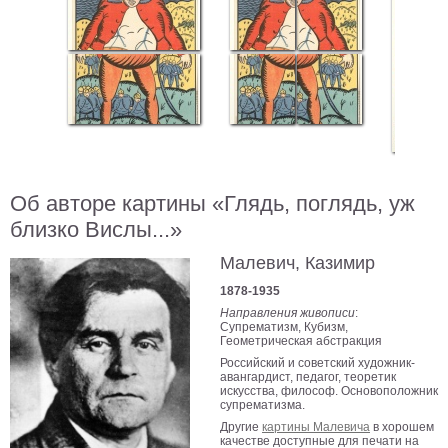
В
кухню
Климт
Море
Старинные
карты
В
ванную
Уорхолл
Городские
Об авторе картины «Глядь, поглядь, уж
пейзажи
близко Вислы...»
В
зал
Пикассо
Малевич, Казимир
1878-1935
Посмотреть
Направления живописи
:
Супрематизм, Кубизм,
Геометрическая абстракция
все
Российский и советский художник-
авангардист, педагог, теоретик
искусства, философ. Основоположник
темы
супрематизма.
Другие
картины Малевича
в хорошем
Постеры
качестве доступные для печати на