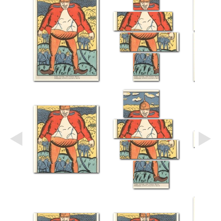
Небо
Абстракция
В
комнату
Айвазовский
Животные
Космос
В
детскую
Да
Винчи
Города
Мосты
В
ресторан
Ван
Гог
Замки
Еда
В
бар
Моне
Цветы
Натюрморт