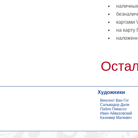
наличным
безналич
картами V
на карту
наложен
Остал
Художники
Винсент Ван Гог
Сальвадор Дали
Пабло Пикассо
Иван Айвазовский
Каземир Малевич