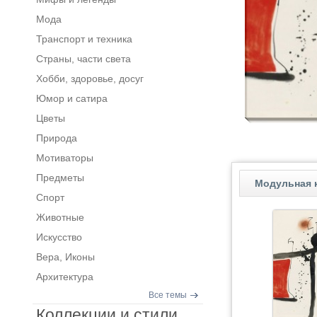
Мода
Транспорт и техника
Страны, части света
Хобби, здоровье, досуг
Юмор и сатира
Цветы
Природа
Мотиваторы
Предметы
Модульная к
Спорт
Животные
Искусство
Вера, Иконы
Архитектура
Все темы
Коллекции и стили