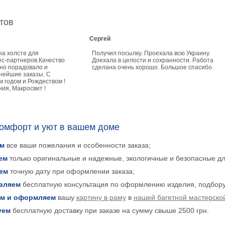
тов
Сергей
на холсте для
Получил посылку. Проехала всю Украину.
с-партнеров.Качество
Доехала в целости и сохранности. Работа
но порадовало и
сделана очень хорошо. Большое спасибо.
нейшие заказы. С
 годом и Рождеством !
ия, Макросвит !
комфорт и уют в вашем доме
м
все ваши пожелания и особенности заказа;
ем
только оригинальные и надежные, экологичные и безопасные д
ем
точную дату при оформлении заказа;
вляем
бесплатную консультация по оформлению изделия, подбору
м и оформляем
вашу
картину в раму
в
нашей багетной мастерско
уем
бесплатную доставку при заказе на сумму свыше 2500 грн.