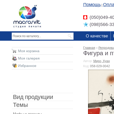
Помощь
Опла
|
(050)049-4
(098)566-3
О качестве
Главная
–
Репродукц
Моя корзина
Фигура и п
Моя галерея
Автор:
Миро, Хуан
Избранное
Код:
058-029-0042
Вид продукции
Темы
Мифы и легенды