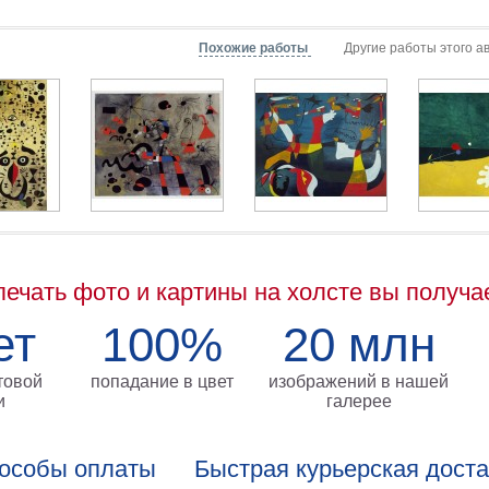
Похожие работы
Другие работы этого а
печать фото и картины на холсте вы получа
ет
100%
20 млн
товой
попадание в цвет
изображений в нашей
и
галерее
особы оплаты
Быстрая курьерская дост