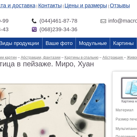
та и доставка
Контакты
Цены и размеры
Отзывы
|
|
|
0-99
(044)461-87-78
info@macro
3-43
(068)239-34-36
Виды продукции
Ваше фото
Модульные
Картины
ии картин
–
Абстракции, фантазии
–
Картины в спальню
–
Абстракция
–
Живо
тица в пейзаже. Миро, Хуан
Картина н
Материал
Размер печ
Мультипанн
Подрамник