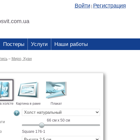
Войти
Регистрация
|
svit.com.ua
Постеры
Услуги
Наши работы
пись
–
Миро, Хуан
а холсте
Картина в раме
Плакат
66
см x
50
см
ати
о
Square 176-1