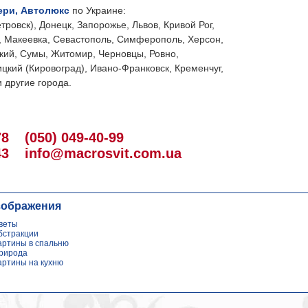
ери, Автолюкс
по Украине:
тровск), Донецк, Запорожье, Львов, Кривой Рог,
, Макеевка, Севастополь, Симферополь, Херсон,
кий, Сумы, Житомир, Черновцы, Ровно,
цкий (Кировоград), Ивано-Франковск, Кременчуг,
 другие города.
78
(050) 049-40-99
43
info@macrosvit.com.ua
зображения
веты
бстракции
артины в спальню
рирода
артины на кухню