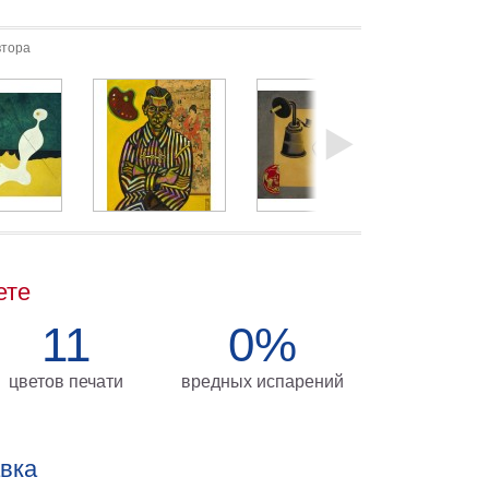
втора
ете
11
0%
цветов печати
вредных испарений
авка