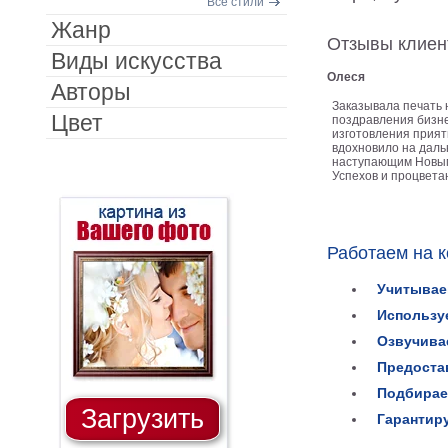
Все стили
Жанр
Отзывы клиен
Виды искусства
Олеся
Авторы
Заказывала печать 
Цвет
поздравления бизне
изготовления прият
вдохновило на даль
наступающим Новым
Успехов и процветан
Работаем на 
Учитывае
Использу
Озвучива
Предоста
Подбирае
Загрузить
Гарантир