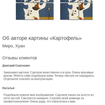
В
кухню
Климт
Море
Старинные
карты
В
ванную
Уорхолл
Об авторе картины «Картофель»
Городские
Миро, Хуан
пейзажи
В
Отзывы клиентов
зал
Пикассо
Дмитрий Сергеевич
Посмотреть
Заказывал картину. Сделали качественно и в срок. Очень красивые
краски. Ребята сами подобрали раму. Теперь смотрю не нарадуюсь.
Отдельное спасибо за консультации.
все
Наталья
темы
Подобрали нужное мне изображение. Сделали панно на холсте из
пяти частей. Смотрится шикарно. Спасибо всей команде за
профессионализм. Очень рада, что обратилась к вам.
Постеры