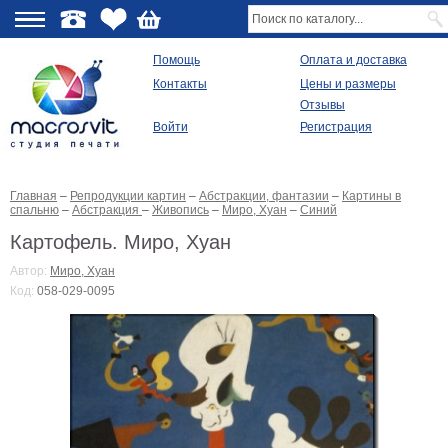
О
Помощь
Оплата и доставка
Контакты
Цены и размеры
качестве
Отзывы
Войти
Регистрация
Виды
продукции
Главная
–
Репродукции картин
–
Абстракции, фантазии
–
Картины в
Модульные
спальню
–
Абстракция
–
Живопись
–
Миро, Хуан
–
Синий
картины
Репродукции
Картофель. Миро, Хуан
Плакаты
Автор:
Миро, Хуан
Ваше
Код:
058-029-0095
фото
на
холсте
Картины
в
раме
Все
изображения
Рамы
для