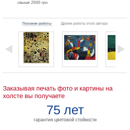
свыше 2500 грн.
Мотивирующие
Города
Нью
Похожие работы
Другие работы этого автора
Йорк
Посмотреть
все
темы
Услуги
Багетная
Заказывая печать фото и картины на
мастерская
холсте вы получаете
Рамы
75 лет
для
картин
гарантия цветовой стойкости
Печать