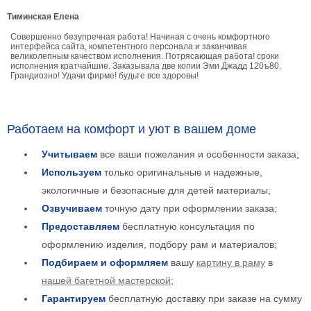
Детские
Тиминская Елена
Черно
Совершенно безупречная работа! Начиная с очень комфортного
белые
интерфейса сайта, компетентного персонала и заканчивая
Автомобили
великолепным качеством исполнения. Потрясающая работа! сроки
исполнения кратчайшие. Заказывала две копии Эми Джадд 120ъ80.
Девушки
Грандиозно! Удачи фирме! будьте все здоровы!
Ретро
В
кухню
Военные
Работаем на комфорт и уют в вашем доме
Игровые
Учитываем
все ваши пожелания и особенности заказа;
Советские
Используем
только оригинальные и надежные,
В
экологичные и безопасные для детей материалы;
офис
Цветы
Озвучиваем
точную дату при оформлении заказа;
Рок
Предоставляем
бесплатную консультация по
группы
Спорт
оформлению изделия, подбору рам и материалов;
В
Подбираем и оформляем
вашу
картину в раму
в
спальню
Природа
нашей багетной мастерской
;
Мерилин
Гарантируем
бесплатную доставку при заказе на сумму
Монро
Футбол