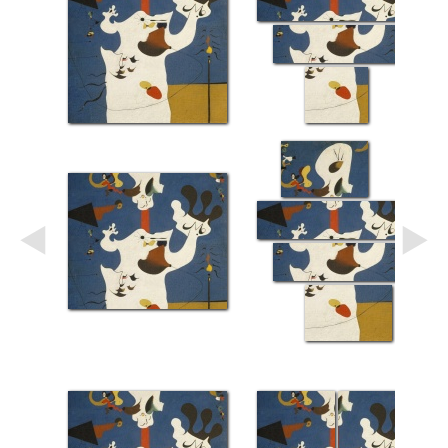
Небо
Абстракция
В
комнату
Айвазовский
Животные
Космос
В
детскую
Да
Винчи
Города
Мосты
В
ресторан
Ван
Гог
Замки
Еда
В
бар
Моне
Цветы
Натюрморт