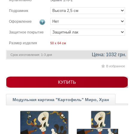
Мультипанно
Square 176-1
гостинную
Части
света
Подрамник
Посмотреть
Оформление
все
Защитное покрытие
Размер изделия
50 x 64 см
темы
Цена: 1032 грн.
Срок изготовления: 1-3 дня
Картины
В избранное
Пейзаж
Архитектура
В
КУПИТЬ
офис
В
гостиную
Модульная картина "Картофель" Миро, Хуан
Горы
Женщины
В
спальню
Импрессионизм