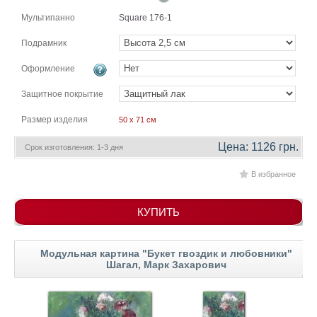
гостинную
Части
Мультипанно
Square 176-1
света
Посмотреть
Подрамник
Оформление
все
Защитное покрытие
темы
Размер изделия
50 x 71 см
Картины
Цена: 1126 грн.
Срок изготовления: 1-3 дня
Пейзаж
Архитектура
В избранное
В
офис
КУПИТЬ
В
гостиную
Горы
Модульная картина "Букет гвоздик и любовники"
Шагал, Марк Захарович
Женщины
В
спальню
Импрессионизм