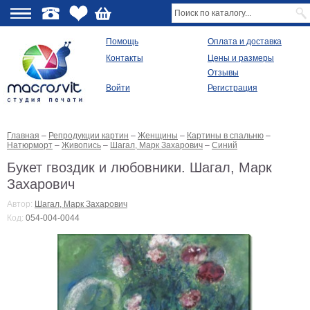
О
Помощь
Оплата и доставка
Контакты
Цены и размеры
качестве
Отзывы
Войти
Регистрация
Виды
продукции
Главная
–
Репродукции картин
–
Женщины
–
Картины в спальню
–
Модульные
Натюрморт
–
Живопись
–
Шагал, Марк Захарович
–
Синий
картины
Репродукции
Букет гвоздик и любовники. Шагал, Марк
Плакаты
Захарович
Ваше
фото
Автор:
Шагал, Марк Захарович
на
Код:
054-004-0044
холсте
Картины
в
раме
Все
изображения
Рамы
для