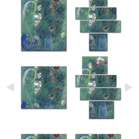
Небо
Абстракция
В
комнату
Айвазовский
Животные
Космос
В
детскую
Да
Винчи
Города
Мосты
В
ресторан
Ван
Гог
Замки
Еда
В
бар
Моне
Цветы
Натюрморт