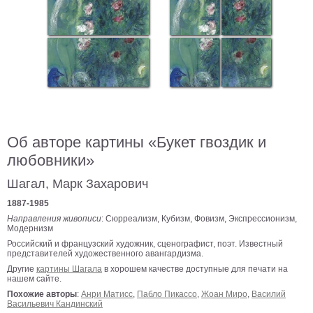
В
кухню
Климт
Море
Старинные
карты
В
ванную
Уорхолл
Городские
Об авторе картины «Букет гвоздик и
пейзажи
любовники»
В
зал
Пикассо
Шагал, Марк Захарович
1887-1985
Посмотреть
Направления живописи
: Сюрреализм, Кубизм, Фовизм, Экспрессионизм,
Модернизм
все
Российский и французский художник, сценографист, поэт. Известный
представителей художественного авангардизма.
Другие
картины Шагала
в хорошем качестве доступные для печати на
темы
нашем сайте.
Похожие авторы
:
Анри Матисс
,
Пабло Пикассо
,
Жоан Миро
,
Василий
Васильевич Кандинский
Постеры