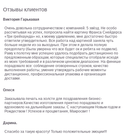
Детские
Отзывы клиентов
Черно
белые
Виктория Гарькавая
Автомобили
Очень довольна сотрудничеством с компанией. 5 звёзд. Не особо
Девушки
рассчитывая на успех, попросила найти картину Франса Снейдерса
«Три грейхаунда» но, к моему удивлению, мне достаточно быстро
Ретро
ответили утвердительно. Вся работа над картиной заняла чуть
больше недели из-за выходных. При этом я делала полную
В
предоплату (была уверена что все будет ок и ребята не подвели).
кухню
Раму к полотну мне успешно удалось подобрать дистанционно по
Военные
предложенным образцам, которые специалисты отобрали исходя
из моих требований и в различном ценовом диапазоне. На финише
Игровые
порадовало все: соблюдение оговоренных строков, качество
Советские
выполнения работы, умение утверждать рабочие моменты
дистанционно, профессиональная упаковка и организация
В
доставки.
офис
Цветы
Олеся
Рок
Заказывала печать на холсте для поздравления бизнес-
группы
Спорт
партнеров.Качество изготовления приятно порадовало и
вдохновило на дальнейшие заказы. С наступающим Новым годом и
В
Рождеством ! Успехов и процветания, Макросвит !
спальню
Природа
Дарина.
Мерилин
Монро
Спасибо за такую красоту! Только положительные эмоции!!!
Футбол