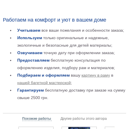
Мотивирующие
Города
Работаем на комфорт и уют в вашем доме
Нью
Йорк
Учитываем
все ваши пожелания и особенности заказа;
Посмотреть
Используем
только оригинальные и надежные,
все
экологичные и безопасные для детей материалы;
Озвучиваем
точную дату при оформлении заказа;
темы
Предоставляем
бесплатную консультация по
оформлению изделия, подбору рам и материалов;
Услуги
Подбираем и оформляем
вашу
картину в раму
в
Багетная
нашей багетной мастерской
;
Гарантируем
бесплатную доставку при заказе на сумму
мастерская
свыше 2500 грн.
Рамы
для
картин
Похожие работы
Другие работы этого автора
Печать