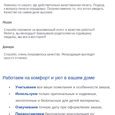
Детские
Наконец-то нашел, где действительно качественная печать. Подход
к вопросу печати порадовал. Получил именно то, что хотел увидеть.
Черно
Качество на самом деле высокое.
белые
Автомобили
Лаура
Девушки
Спасибо огромное за красивенный холст и качество работы!!!
Ретро
Ребята, вы молодцы!! Заказывали родителям на годовщину
свадьбы, мы все в восторге!!!
В
кухню
Военные
Динара
Игровые
Спасибо, очень понравилось качество. Репродукция выглядит
просто отлично.
Советские
В
офис
Цветы
Работаем на комфорт и уют в вашем доме
Рок
группы
Спорт
Учитываем
все ваши пожелания и особенности заказа;
В
Используем
только оригинальные и надежные,
спальню
Природа
экологичные и безопасные для детей материалы;
Мерилин
Озвучиваем
точную дату при оформлении заказа;
Монро
Футбол
Предоставляем
бесплатную консультация по