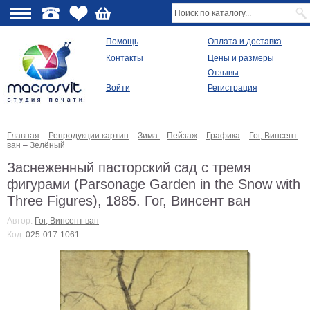
О
Помощь
Оплата и доставка
Контакты
Цены и размеры
качестве
Отзывы
Войти
Регистрация
Виды
продукции
Главная
–
Репродукции картин
–
Зима
–
Пейзаж
–
Графика
–
Гог, Винсент
Модульные
ван
–
Зелёный
картины
Репродукции
Заснеженный пасторский сад с тремя
Плакаты
фигурами (Parsonage Garden in the Snow with
Ваше
Three Figures), 1885. Гог, Винсент ван
фото
на
Автор:
Гог, Винсент ван
холсте
Код:
025-017-1061
Картины
в
раме
Все
изображения
Рамы
для