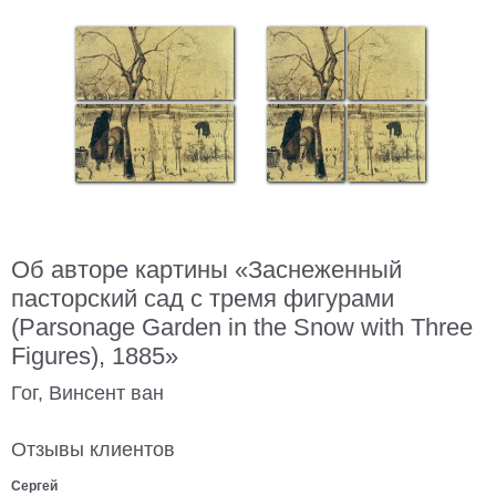
В
кухню
Климт
Море
Старинные
карты
В
ванную
Уорхолл
Городские
пейзажи
В
Об авторе картины «Заснеженный
зал
Пикассо
пасторский сад с тремя фигурами
(Parsonage Garden in the Snow with Three
Посмотреть
Figures), 1885»
все
Гог, Винсент ван
темы
Отзывы клиентов
Постеры
Сергей