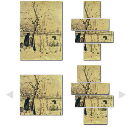
Небо
Абстракция
В
комнату
Айвазовский
Животные
Космос
В
детскую
Да
Винчи
Города
Мосты
В
ресторан
Ван
Гог
Замки
Еда
В
бар
Моне
Цветы
Натюрморт