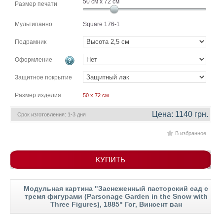
50
см x
72
см
Размер печати
гостинную
Части
света
Посмотреть
Мультипанно
Square 176-1
Подрамник
все
Оформление
темы
Защитное покрытие
Размер изделия
Картины
50 x 72 см
Пейзаж
Цена: 1140 грн.
Срок изготовления: 1-3 дня
Архитектура
В
В избранное
офис
В
гостиную
КУПИТЬ
Горы
Женщины
Модульная картина "Заснеженный пасторский сад с
тремя фигурами (Parsonage Garden in the Snow with
В
Three Figures), 1885" Гог, Винсент ван
спальню
Импрессионизм