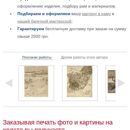
Мотивирующие
оформлению изделия, подбору рам и материалов;
Города
Подбираем и оформляем
вашу
картину в раму
в
Нью
нашей багетной мастерской
;
Йорк
Гарантируем
бесплатную доставку при заказе на сумму
Посмотреть
свыше 2500 грн.
все
Похожие работы
Другие работы этого автора
темы
Услуги
Багетная
мастерская
Рамы
для
картин
Заказывая печать фото и картины на
Печать
холсте вы получаете