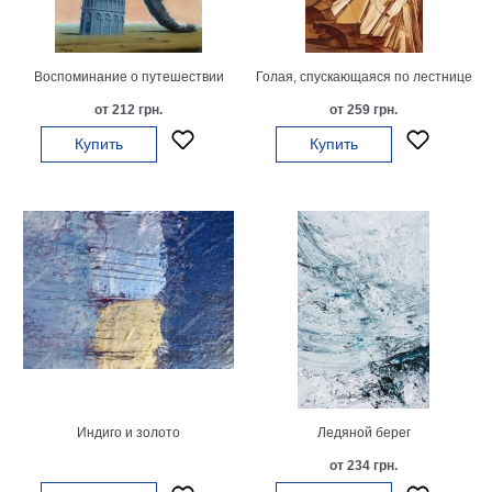
картин
Подарочные
карты
Воспоминание о путешествии
Голая, спускающаяся по лестнице
Ваше
от 212 грн.
от 259 грн.
фото
Купить
Купить
Модульные
Цветы
Абстракции
Города
Море
В
спальню
В
детскую
В
ванную
Времена
года
Горы
Индиго и золото
Ледяной берег
В
от 234 грн.
кухню
В