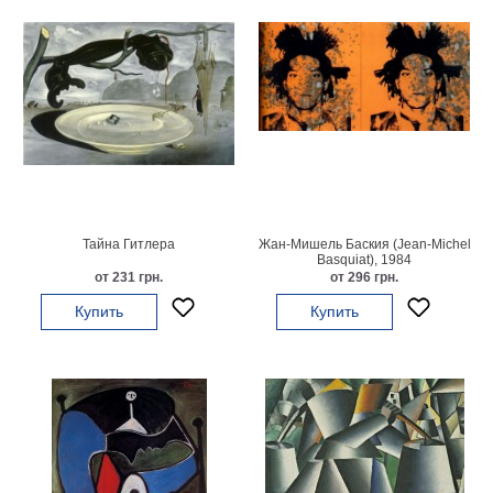
Детские
Черно
белые
Автомобили
Девушки
Ретро
В
кухню
Военные
Игровые
Тайна Гитлера
Жан-Мишель Баския (Jean-Michel
Советские
Basquiat), 1984
от 231 грн.
от 296 грн.
В
офис
Купить
Купить
Цветы
Рок
группы
Спорт
В
спальню
Природа
Мерилин
Монро
Футбол