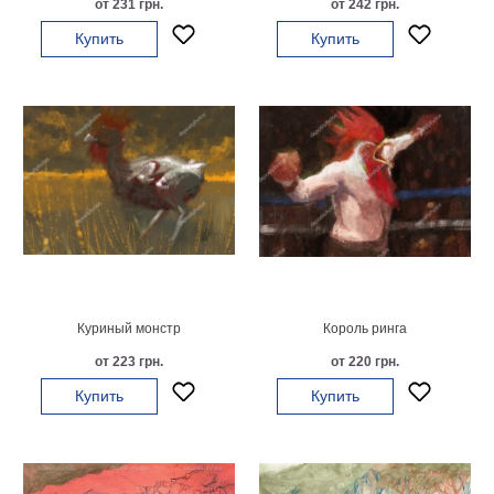
от 231 грн.
от 242 грн.
на
Купить
Купить
холсте
больших
размеров
Наши
работы
Куриный монстр
Король ринга
от 223 грн.
от 220 грн.
Купить
Купить