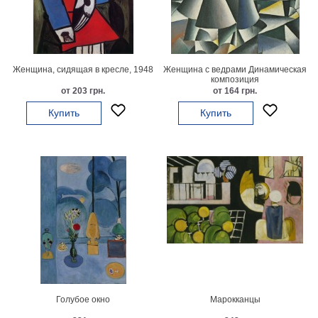
Мотивирующие
Города
Нью
Йорк
Женщина, сидящая в кресле, 1948
Женщина с ведрами Динамическая
Посмотреть
композиция
от 203 грн.
от 164 грн.
все
Купить
Купить
темы
Услуги
Багетная
мастерская
Рамы
для
картин
Голубое окно
Марокканцы
Печать