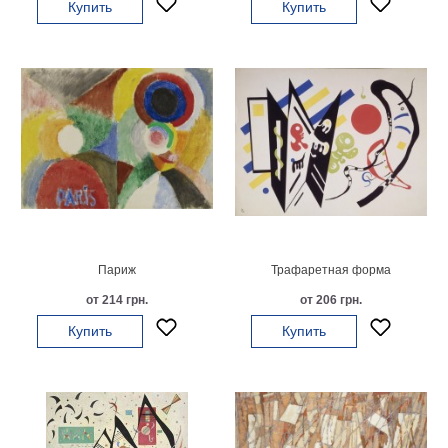
Купить
Купить
гостинную
Части
света
Посмотреть
все
темы
Картины
Пейзаж
Архитектура
В
Париж
Трафаретная форма
офис
от 214 грн.
от 206 грн.
В
гостиную
Купить
Купить
Горы
Женщины
В
спальню
Импрессионизм