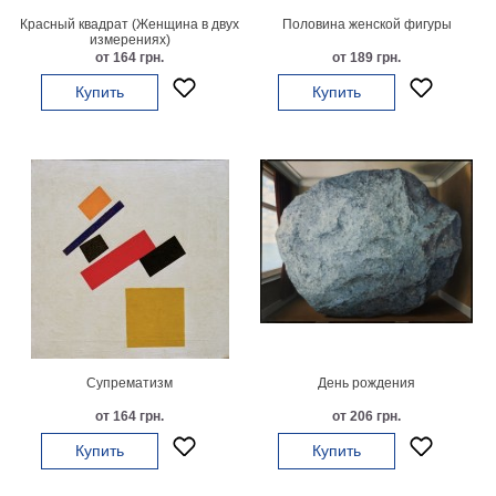
Красный квадрат (Женщина в двух
Половина женской фигуры
В
измерениях)
кухню
Климт
от 164 грн.
от 189 грн.
Море
Купить
Купить
Старинные
карты
В
ванную
Уорхолл
Городские
пейзажи
В
зал
Пикассо
Посмотреть
все
Супрематизм
День рождения
от 164 грн.
от 206 грн.
темы
Купить
Купить
Постеры