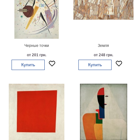
Небо
Абстракция
В
комнату
Айвазовский
Животные
Космос
Черные точки
Земля
В
от 201 грн.
от 248 грн.
детскую
Да
Винчи
Купить
Купить
Города
Мосты
В
ресторан
Ван
Гог
Замки
Еда
В
бар
Моне
Цветы
Натюрморт