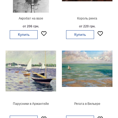
картин
Подарочные
карты
Акробат на вазе
Король ринга
Ваше
от 206 грн.
от 220 грн.
фото
Купить
Купить
Модульные
Цветы
Абстракции
Города
Море
В
спальню
В
детскую
В
ванную
Времена
года
Горы
Парусники в Аржантейе
Регата в Вильере
В
кухню
В