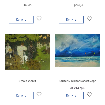
Каноэ
Гребцы
В
кухню
Климт
Море
Купить
Купить
Старинные
карты
В
ванную
Уорхолл
Городские
пейзажи
В
зал
Пикассо
Посмотреть
все
Игра в крокет
Кайтеры в штормовом море
от 214 грн.
темы
Купить
Купить
Постеры