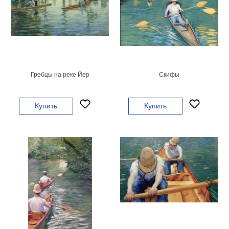
Небо
Абстракция
В
комнату
Айвазовский
Животные
Космос
Гребцы на реке Йер
Скифы
В
детскую
Да
Винчи
Купить
Купить
Города
Мосты
В
ресторан
Ван
Гог
Замки
Еда
В
бар
Моне
Цветы
Натюрморт