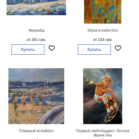
Мотивирующие
Города
Нью
Йорк
Фрирайд
Игрок в пейнтбол
Посмотреть
от 201 грн.
от 234 грн.
все
Купить
Купить
темы
Услуги
Багетная
мастерская
Рамы
для
картин
Пляжный волейбол
Первый скейтбордист Энтони
Печать
Френк Хок