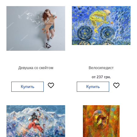
Детские
Черно
белые
Автомобили
Девушки
Ретро
В
кухню
Военные
Игровые
Девушка со скейтом
Велосипедист
Советские
от 237 грн.
В
офис
Купить
Купить
Цветы
Рок
группы
Спорт
В
спальню
Природа
Мерилин
Монро
Футбол