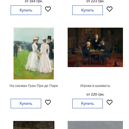
от 164 грн.
от 223 грн.
на
Купить
Купить
холсте
больших
размеров
Наши
работы
На скачках Гран-При де Пари
Игроки в шахматы
от 220 грн.
Купить
Купить