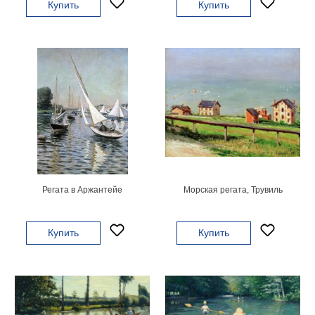
Купить
Купить
гостинную
Части
света
Посмотреть
все
темы
Картины
Пейзаж
Архитектура
В
Регата в Аржантейе
Морская регата, Трувиль
офис
В
гостиную
Купить
Купить
Горы
Женщины
В
спальню
Импрессионизм