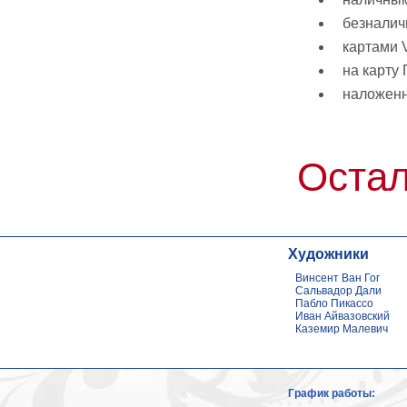
безналич
картами V
на карту
наложен
Остал
Художники
Винсент Ван Гог
Сальвадор Дали
Пабло Пикассо
Иван Айвазовский
Каземир Малевич
График работы: