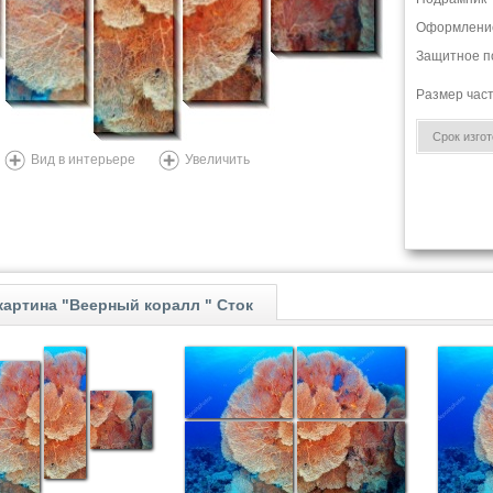
Оформлени
Защитное п
Размер час
Срок изгото
Вид в интерьере
Увеличить
артина "Веерный коралл " Сток