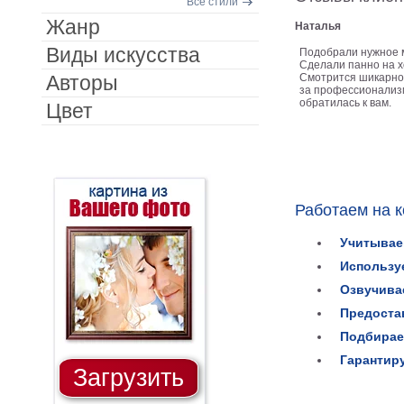
Все стили
Жанр
Наталья
Виды искусства
Подобрали нужное 
Сделали панно на хо
Авторы
Смотрится шикарно.
за профессионализм
обратилась к вам.
Цвет
Работаем на 
Учитывае
Использу
Озвучива
Предоста
Подбирае
Гарантир
Загрузить