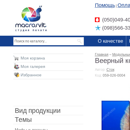
Помощь
Опла
|
(050)049-4
(098)566-3
О качестве
Главная
–
Модульны
Моя корзина
Веерный к
Моя галерея
Автор:
Сток
Избранное
Код:
059-026-0004
Вид продукции
Темы
Мифы и легенды