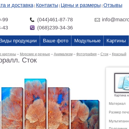
та и доставка
Контакты
Цены и размеры
Отзывы
|
|
|
0-99
(044)461-87-78
info@macro
3-43
(068)239-34-36
Виды продукции
Ваше фото
Модульные
Картины
е картины
–
Морские и речные
–
Анимализм
–
Фотография
–
Сток
–
Красный
оралл. Сток
Картина н
Материал
Размер печ
Мультипанн
Подрамник