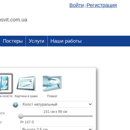
Войти
Регистрация
|
svit.com.ua
Постеры
Услуги
Наши работы
а холсте
Картина в раме
Плакат
151
см x
99
см
ати
о
Pr 147-5