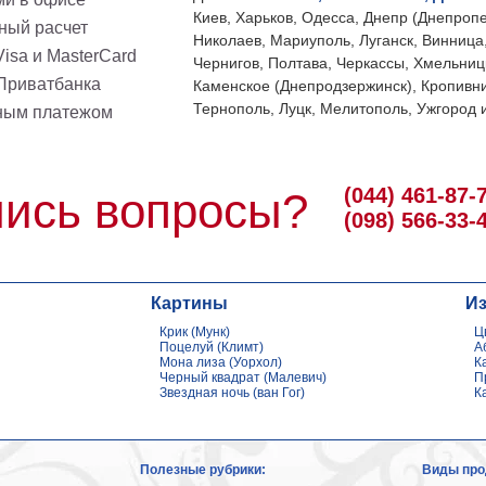
Киев, Харьков, Одесса, Днепр (Днепропе
ный расчет
Николаев, Мариуполь, Луганск, Винница
isa и MasterCard
Чернигов, Полтава, Черкассы, Хмельниц
 Приватбанка
Каменское (Днепродзержинск), Кропивни
Тернополь, Луцк, Мелитополь, Ужгород и
ным платежом
(044) 461-87-
ись вопросы?
(098) 566-33-
Картины
И
Крик (Мунк)
Ц
Поцелуй (Климт)
А
Мона лиза (Уорхол)
К
Черный квадрат (Малевич)
П
Звездная ночь (ван Гог)
К
Полезные рубрики:
Виды про