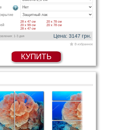
е
окрытие
28 x 47 см
20 x 78 см
тей
20 x 99 см
20 x 78 см
28 x 47 см
Цена: 3147 грн.
вления: 1-3 дня
В избранное
КУПИТЬ