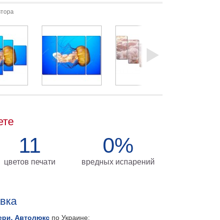
втора
ете
11
0%
цветов печати
вредных испарений
авка
ери, Автолюкс
по Украине: