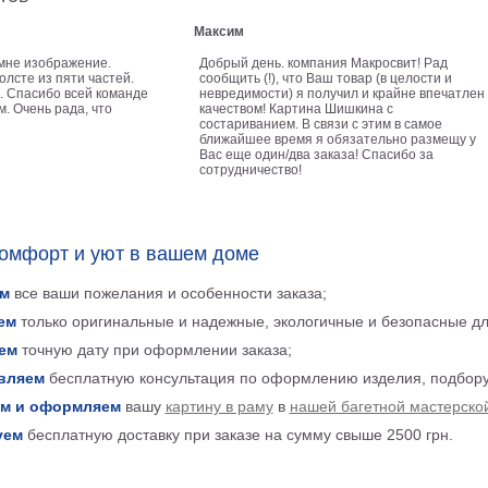
Максим
мне изображение.
Добрый день. компания Макросвит! Рад
лсте из пяти частей.
сообщить (!), что Ваш товар (в целости и
 Спасибо всей команде
невредимости) я получил и крайне впечатлен
. Очень рада, что
качеством! Картина Шишкина с
состариванием. В связи с этим в самое
ближайшее время я обязательно размещу у
Вас еще один/два заказа! Спасибо за
сотрудничество!
комфорт и уют в вашем доме
м
все ваши пожелания и особенности заказа;
ем
только оригинальные и надежные, экологичные и безопасные д
ем
точную дату при оформлении заказа;
вляем
бесплатную консультация по оформлению изделия, подбору
м и оформляем
вашу
картину в раму
в
нашей багетной мастерско
уем
бесплатную доставку при заказе на сумму свыше 2500 грн.