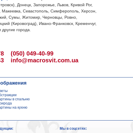
тровск), Донецк, Запорожье, Львов, Кривой Рог,
, Макеевка, Севастополь, Симферополь, Херсон,
кий, Сумы, Житомир, Черновцы, Ровно,
цкий (Кировоград), Ивано-Франковск, Кременчуг,
 другие города.
78
(050) 049-40-99
43
info@macrosvit.com.ua
зображения
веты
бстракции
артины в спальню
рирода
артины на кухню
дукции:
Мы в соцсетях: