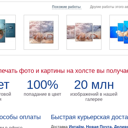
Похожие работы
Другие работы этого а
печать фото и картины на холсте вы получа
ет
100%
20 млн
товой
попадание в цвет
изображений в нашей
и
галерее
особы оплаты
Быстрая курьерская дост
Доставка
Интайм, Новая Почта, Делив
и в офисе