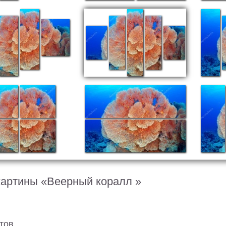
картины «Веерный коралл »
тов