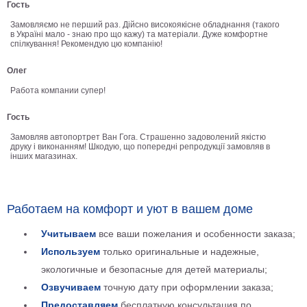
Гость
В
Замовляємо не перший раз. Дійсно високоякісне обладнання (такого
кухню
Климт
в Україні мало - знаю про що кажу) та матеріали. Дуже комфортне
спілкування! Рекомендую цю компанію!
Море
Старинные
Олег
карты
В
Работа компании супер!
ванную
Уорхолл
Гость
Городские
пейзажи
Замовляв автопортрет Ван Гога. Страшенно задоволений якістю
друку і виконанням! Шкодую, що попередні репродукції замовляв в
інших магазинах.
В
зал
Пикассо
Посмотреть
Работаем на комфорт и уют в вашем доме
Учитываем
все ваши пожелания и особенности заказа;
все
Используем
только оригинальные и надежные,
темы
экологичные и безопасные для детей материалы;
Озвучиваем
точную дату при оформлении заказа;
Постеры
Предоставляем
бесплатную консультация по