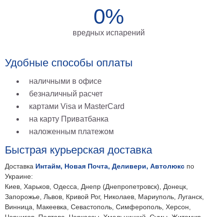
0%
на
холсте
вредных испарений
больших
размеров
Удобные способы оплаты
Наши
наличными в офисе
работы
безналичный расчет
картами Visa и MasterCard
на карту Приватбанка
наложенным платежом
Быстрая курьерская доставка
Доставка
Интайм, Новая Почта, Деливери, Автолюкс
по
Украине:
Киев, Харьков, Одесса, Днепр (Днепропетровск), Донецк,
Запорожье, Львов, Кривой Рог, Николаев, Мариуполь, Луганск,
Винница, Макеевка, Севастополь, Симферополь, Херсон,