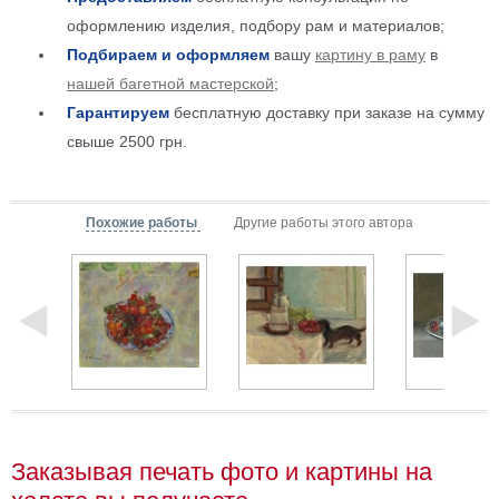
Детские
оформлению изделия, подбору рам и материалов;
Черно
Подбираем и оформляем
вашу
картину в раму
в
белые
нашей багетной мастерской
;
Автомобили
Гарантируем
бесплатную доставку при заказе на сумму
Девушки
свыше 2500 грн.
Ретро
В
кухню
Военные
Похожие работы
Другие работы этого автора
Игровые
Советские
В
офис
Цветы
Рок
группы
Спорт
В
спальню
Природа
Мерилин
Заказывая печать фото и картины на
Монро
Футбол