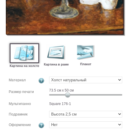
картин
Подарочные
карты
Ваше
фото
Модульные
Цветы
Абстракции
Плакат
Картина в раме
Картина на холсте
Города
Море
Материал
В
спальню
В
73.5
см x
50
см
Размер печати
детскую
В
ванную
Мультипанно
Square 176-1
Времена
года
Горы
Подрамник
В
Оформление
кухню
В