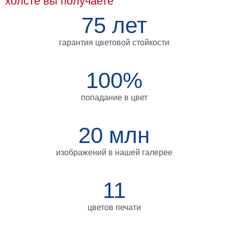
холсте вы получаете
Мотивирующие
75 лет
Города
Нью
гарантия цветовой стойкости
Йорк
Посмотреть
100%
все
попадание в цвет
темы
20 млн
Услуги
Багетная
изображений в нашей галерее
мастерская
Рамы
11
для
картин
цветов печати
Печать