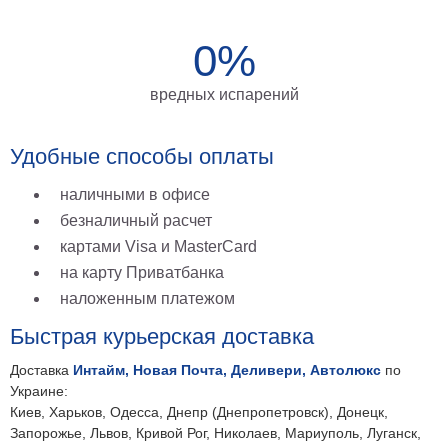
на
0%
холсте
больших
вредных испарений
размеров
Наши
Удобные способы оплаты
работы
наличными в офисе
безналичный расчет
картами Visa и MasterCard
на карту Приватбанка
наложенным платежом
Быстрая курьерская доставка
Доставка
Интайм, Новая Почта, Деливери, Автолюкс
по
Украине:
Киев, Харьков, Одесса, Днепр (Днепропетровск), Донецк,
Запорожье, Львов, Кривой Рог, Николаев, Мариуполь, Луганск,