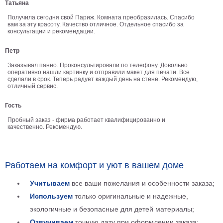
Татьяна
В
Получила сегодня свой Париж. Комната преобразилась. Спасибо
кухню
вам за эту красоту. Качество отличное. Отдельное спасибо за
Климт
консультации и рекомендации.
Море
Старинные
Петр
карты
В
Заказывал панно. Проконсультировали по телефону. Довольно
оперативно нашли картинку и отправили макет для печати. Все
ванную
Уорхолл
сделали в срок. Теперь радует каждый день на стене. Рекомендую,
отличный сервис.
Городские
пейзажи
Гость
В
Пробный заказ - фирма работает квалифицированно и
зал
качественно. Рекомендую.
Пикассо
Посмотреть
Работаем на комфорт и уют в вашем доме
все
Учитываем
все ваши пожелания и особенности заказа;
темы
Используем
только оригинальные и надежные,
экологичные и безопасные для детей материалы;
Постеры
Озвучиваем
точную дату при оформлении заказа;