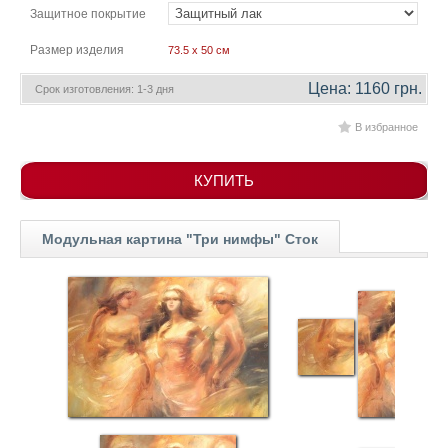
гостинную
Защитное покрытие
Части
света
Посмотреть
Размер изделия
73.5 x 50 см
Цена: 1160 грн.
Срок изготовления: 1-3 дня
все
В избранное
темы
КУПИТЬ
Картины
Пейзаж
Модульная картина "Три нимфы" Сток
Архитектура
В
офис
В
гостиную
Горы
Женщины
В
спальню
Импрессионизм