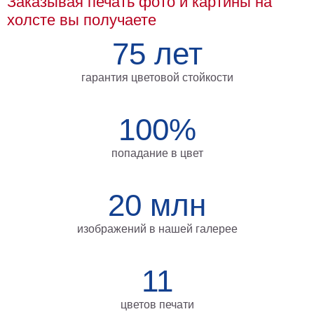
Заказывая печать фото и картины на
Мотивирующие
холсте вы получаете
Города
75 лет
Нью
Йорк
Посмотреть
гарантия цветовой стойкости
все
100%
темы
попадание в цвет
Услуги
20 млн
Багетная
мастерская
изображений в нашей галерее
Рамы
для
11
картин
цветов печати
Печать