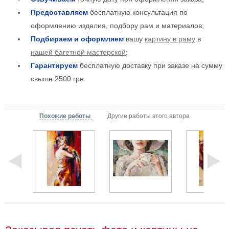
Детские
Предоставляем
бесплатную консультация по
Черно
оформлению изделия, подбору рам и материалов;
белые
Подбираем и оформляем
вашу
картину в раму
в
Автомобили
нашей багетной мастерской
;
Девушки
Гарантируем
бесплатную доставку при заказе на сумму
Ретро
свыше 2500 грн.
В
кухню
Военные
Игровые
Похожие работы
Другие работы этого автора
Советские
В
офис
Цветы
Рок
группы
Спорт
В
спальню
Природа
Мерилин
Монро
Футбол