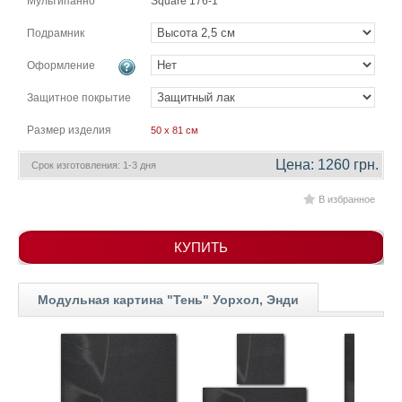
Мультипанно
Square 176-1
гостинную
Части
света
Подрамник
Посмотреть
Оформление
все
Защитное покрытие
Размер изделия
50 x 81 см
темы
Цена: 1260 грн.
Срок изготовления: 1-3 дня
Картины
В избранное
Пейзаж
Архитектура
В
КУПИТЬ
офис
В
гостиную
Модульная картина "Тень" Уорхол, Энди
Горы
Женщины
В
спальню
Импрессионизм