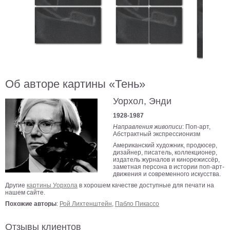
В
кухню
Климт
Море
Старинные
карты
В
ванную
Уорхолл
Об авторе картины «Тень»
Городские
Уорхол, Энди
пейзажи
1928-1987
В
Направления живописи
: Поп-арт,
зал
Пикассо
Абстрактный экспрессионизм
Американский художник, продюсер,
Посмотреть
дизайнер, писатель, коллекционер,
издатель журналов и кинорежиссёр,
заметная персона в истории поп-арт-
движения и современного искусства.
все
Другие
картины Уорхола
в хорошем качестве доступные для печати на
нашем сайте.
темы
Похожие авторы
:
Рой Лихтенштейн
,
Пабло Пикассо
Постеры
Отзывы клиентов