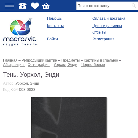
О
Помощь
Оплата и доставка
Контакты
Цены и размеры
качестве
Отзывы
Войти
Регистрация
Виды
продукции
Главная
–
Репродукции картин
–
Предметы
–
Картины в спальню
–
Модульные
Абстракция
–
Фотография
–
Уорхол, Энди
–
Черно-белые
картины
Репродукции
Тень. Уорхол, Энди
Плакаты
Автор:
Уорхол, Энди
Ваше
Код:
054-003-0033
фото
на
холсте
Картины
в
раме
Все
изображения
Рамы
для