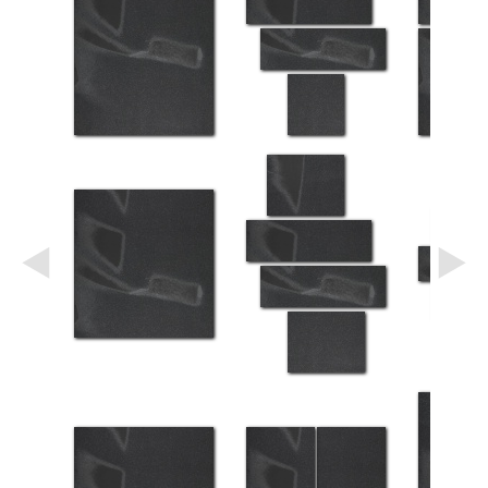
Небо
Абстракция
В
комнату
Айвазовский
Животные
Космос
В
детскую
Да
Винчи
Города
Мосты
В
ресторан
Ван
Гог
Замки
Еда
В
бар
Моне
Цветы
Натюрморт