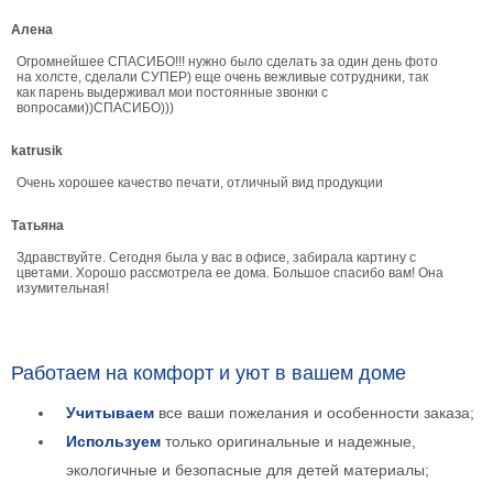
Детские
Алена
Черно
белые
Огромнейшее СПАСИБО!!! нужно было сделать за один день фото
на холсте, сделали СУПЕР) еще очень вежливые сотрудники, так
Автомобили
как парень выдерживал мои постоянные звонки с
вопросами))СПАСИБО)))
Девушки
Ретро
katrusik
В
Очень хорошее качество печати, отличный вид продукции
кухню
Военные
Татьяна
Игровые
Советские
Здравствуйте. Сегодня была у вас в офисе, забирала картину с
цветами. Хорошо рассмотрела ее дома. Большое спасибо вам! Она
В
изумительная!
офис
Цветы
Рок
группы
Работаем на комфорт и уют в вашем доме
Спорт
В
Учитываем
все ваши пожелания и особенности заказа;
спальню
Природа
Используем
только оригинальные и надежные,
Мерилин
экологичные и безопасные для детей материалы;
Монро
Футбол