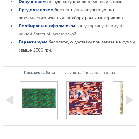
Озвучиваем
точную дату при оформлении заказа;
Мотивирующие
Предоставляем
бесплатную консультация по
Города
оформлению изделия, подбору рам и материалов;
Нью
Подбираем и оформляем
вашу
картину в раму
в
Йорк
Посмотреть
нашей багетной мастерской
;
Гарантируем
бесплатную доставку при заказе на сумму
все
свыше 2500 грн.
темы
Похожие работы
Другие работы этого автора
Услуги
Багетная
мастерская
Рамы
для
картин
Печать