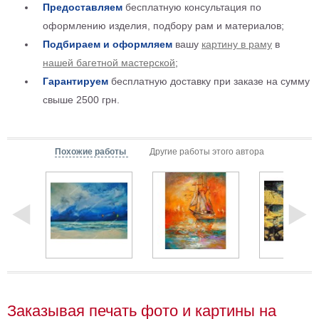
Предоставляем
бесплатную консультация по
Детские
оформлению изделия, подбору рам и материалов;
Черно
белые
Подбираем и оформляем
вашу
картину в раму
в
Автомобили
нашей багетной мастерской
;
Девушки
Гарантируем
бесплатную доставку при заказе на сумму
Ретро
свыше 2500 грн.
В
кухню
Военные
Игровые
Похожие работы
Другие работы этого автора
Советские
В
офис
Цветы
Рок
группы
Спорт
В
спальню
Природа
Мерилин
Заказывая печать фото и картины на
Монро
Футбол