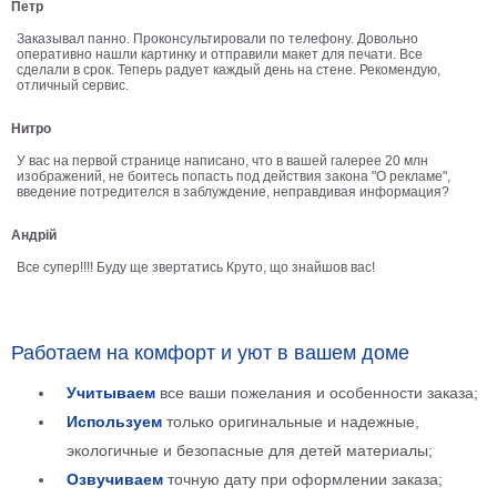
Петр
В
Заказывал панно. Проконсультировали по телефону. Довольно
кухню
оперативно нашли картинку и отправили макет для печати. Все
Климт
сделали в срок. Теперь радует каждый день на стене. Рекомендую,
Море
отличный сервис.
Старинные
Нитро
карты
В
У вас на первой странице написано, что в вашей галерее 20 млн
ванную
Уорхолл
изображений, не боитесь попасть под действия закона "О рекламе",
введение потредителся в заблуждение, неправдивая информация?
Городские
пейзажи
Андрій
В
Все супер!!!! Буду ще звертатись Круто, що знайшов вас!
зал
Пикассо
Посмотреть
Работаем на комфорт и уют в вашем доме
все
Учитываем
все ваши пожелания и особенности заказа;
Используем
только оригинальные и надежные,
темы
экологичные и безопасные для детей материалы;
Озвучиваем
точную дату при оформлении заказа;
Постеры