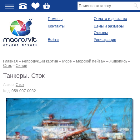
О
Помощь
Оплата и доставка
Контакты
Цены и размеры
качестве
Отзывы
Войти
Регистрация
Виды
продукции
Главная
–
Репродукции картин
–
Море
–
Морской пейзаж
–
Живопись
–
Модульные
Сток
–
Синий
картины
Репродукции
Танкеры. Сток
Плакаты
Автор:
Сток
Ваше
Код:
059-007-0032
фото
на
холсте
Картины
в
раме
Все
изображения
Рамы
для