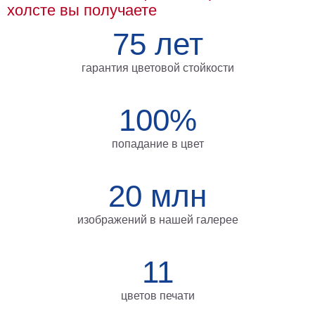
холсте вы получаете
Мотивирующие
Города
75 лет
Нью
Йорк
гарантия цветовой стойкости
Посмотреть
100%
все
попадание в цвет
темы
Услуги
20 млн
Багетная
изображений в нашей галерее
мастерская
Рамы
11
для
картин
цветов печати
Печать