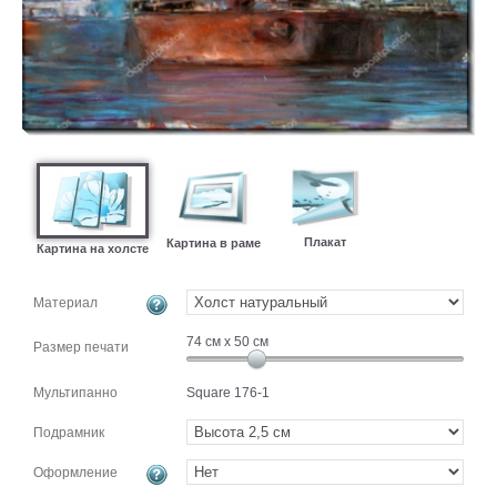
картин
Подарочные
карты
Ваше
фото
Модульные
Цветы
Абстракции
Плакат
Картина в раме
Картина на холсте
Города
Море
Материал
В
спальню
В
74
см x
50
см
Размер печати
детскую
В
ванную
Мультипанно
Square 176-1
Времена
года
Горы
Подрамник
В
Оформление
кухню
В