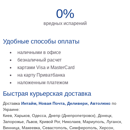
на
0%
холсте
больших
вредных испарений
размеров
Удобные способы оплаты
Наши
работы
наличными в офисе
безналичный расчет
картами Visa и MasterCard
на карту Приватбанка
наложенным платежом
Быстрая курьерская доставка
Доставка
Интайм, Новая Почта, Деливери, Автолюкс
по
Украине:
Киев, Харьков, Одесса, Днепр (Днепропетровск), Донецк,
Запорожье, Львов, Кривой Рог, Николаев, Мариуполь, Луганск,
Винница, Макеевка, Севастополь, Симферополь, Херсон,