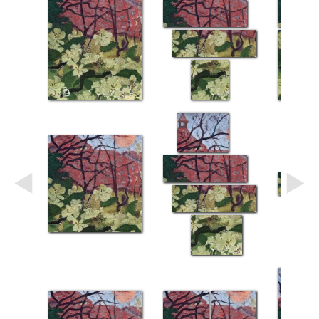
Небо
Абстракция
В
комнату
Айвазовский
Животные
Космос
В
детскую
Да
Винчи
Города
Мосты
В
ресторан
Ван
Гог
Замки
Еда
В
бар
Моне
Цветы
Натюрморт