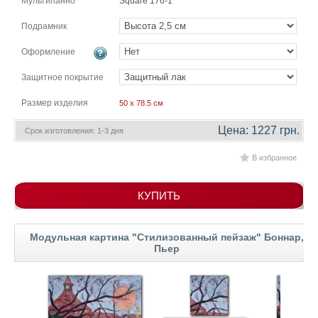
Мультипанно
Square 176-1
гостинную
Части
света
Подрамник
Посмотреть
Оформление
все
Защитное покрытие
Размер изделия
50 x 78.5 см
темы
Цена: 1227 грн.
Срок изготовления: 1-3 дня
Картины
В избранное
Пейзаж
Архитектура
В
КУПИТЬ
офис
В
гостиную
Модульная картина "Стилизованный пейзаж" Боннар,
Горы
Пьер
Женщины
В
спальню
Импрессионизм