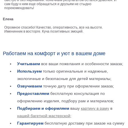
быстро и без нариканий. Конечным результатом остался доволен. И
сам буду к ним еще обращаться и друзьям не стыдно
Детские
порекомендовать!
Черно
белые
Елена
Автомобили
Огромное спасибо! Качество, оперативность, все на высоте.
Девушки
Именинник в восторге. Куча позитивных эмоций.
Ретро
В
кухню
Военные
Работаем на комфорт и уют в вашем доме
Игровые
Учитываем
все ваши пожелания и особенности заказа;
Советские
Используем
только оригинальные и надежные,
В
экологичные и безопасные для детей материалы;
офис
Цветы
Озвучиваем
точную дату при оформлении заказа;
Рок
Предоставляем
бесплатную консультация по
группы
Спорт
оформлению изделия, подбору рам и материалов;
В
Подбираем и оформляем
вашу
картину в раму
в
спальню
Природа
нашей багетной мастерской
;
Мерилин
Гарантируем
бесплатную доставку при заказе на сумму
Монро
Футбол