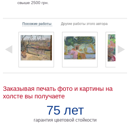
свыше 2500 грн.
Мотивирующие
Города
Нью
Похожие работы
Другие работы этого автора
Йорк
Посмотреть
все
темы
Услуги
Багетная
Заказывая печать фото и картины на
мастерская
холсте вы получаете
Рамы
75 лет
для
картин
гарантия цветовой стойкости
Печать