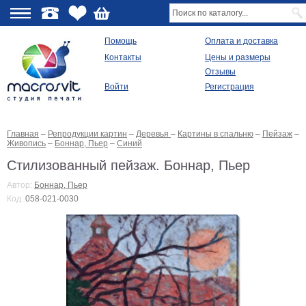
О
Помощь
Оплата и доставка
Контакты
Цены и размеры
качестве
Отзывы
Войти
Регистрация
Виды
продукции
Главная
–
Репродукции картин
–
Деревья
–
Картины в спальню
–
Пейзаж
–
Модульные
Живопись
–
Боннар, Пьер
–
Синий
картины
Репродукции
Стилизованный пейзаж. Боннар, Пьер
Плакаты
Автор:
Боннар, Пьер
Ваше
Код:
058-021-0030
фото
на
холсте
Картины
в
раме
Все
изображения
Рамы
для