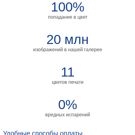
100%
Мотивирующие
Города
попадание в цвет
Нью
Йорк
Посмотреть
20 млн
все
изображений в нашей галерее
темы
11
Услуги
цветов печати
Багетная
мастерская
0%
Рамы
для
вредных испарений
картин
Печать
Удобные способы оплаты