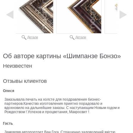
Небо
Абстракция
В
комнату
Айвазовский
Животные
Детали
Детали
Детал
Космос
В
детскую
Об авторе картины «Шимпанзе Бонзо»
Да
Винчи
Города
Неизвестен
Мосты
В
Отзывы клиентов
ресторан
Ван
Олеся
Гог
Замки
Заказывала печать на холсте для поздравления бизнес-
Еда
партнеров.Качество изготовления приятно порадовало и
вдохновило на дальнейшие заказы. С наступающим Новым годом и
В
Рождеством ! Успехов и процветания, Макросвит !
бар
Моне
Гость
Цветы
Замовляв автопортрет Ван Гога. Страшенно задоволений якістю
Натюрморт