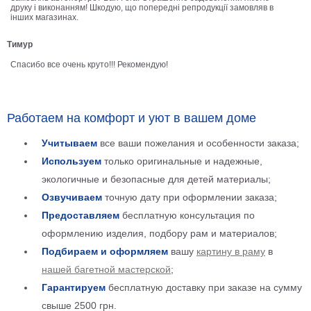
друку і виконанням! Шкодую, що попередні репродукції замовляв в
В
інших магазинах.
кухню
Климт
Тимур
Море
Спасибо все очень круто!!! Рекомендую!
Старинные
карты
В
ванную
Уорхолл
Работаем на комфорт и уют в вашем доме
Городские
пейзажи
Учитываем
все ваши пожелания и особенности заказа;
Используем
только оригинальные и надежные,
В
зал
экологичные и безопасные для детей материалы;
Пикассо
Озвучиваем
точную дату при оформлении заказа;
Посмотреть
Предоставляем
бесплатную консультация по
оформлению изделия, подбору рам и материалов;
все
Подбираем и оформляем
вашу
картину в раму
в
нашей багетной мастерской
;
темы
Гарантируем
бесплатную доставку при заказе на сумму
Постеры
свыше 2500 грн.