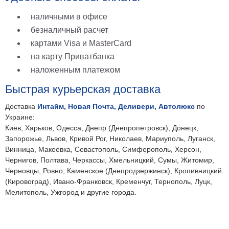
на
наличными в офисе
холсте
безналичный расчет
больших
картами Visa и MasterCard
размеров
на карту Приватбанка
наложенным платежом
Наши
Быстрая курьерская доставка
работы
Доставка
Интайм, Новая Почта, Деливери, Автолюкс
по
Украине:
Киев, Харьков, Одесса, Днепр (Днепропетровск), Донецк,
Запорожье, Львов, Кривой Рог, Николаев, Мариуполь, Луганск,
Винница, Макеевка, Севастополь, Симферополь, Херсон,
Чернигов, Полтава, Черкассы, Хмельницкий, Сумы, Житомир,
Черновцы, Ровно, Каменское (Днепродзержинск), Кропивницкий
(Кировоград), Ивано-Франковск, Кременчуг, Тернополь, Луцк,
Мелитополь, Ужгород и другие города.