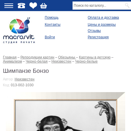
О
Помощь
Оплата и доставка
Контакты
Цены и размеры
качестве
Отзывы
Войти
Регистрация
Виды
продукции
Главная
–
Репродукции картин
–
Обезьяны
–
Картины в детскую
–
Модульные
Анимализм
–
Черно-белая
–
Неизвестен
–
Черно-белые
картины
Репродукции
Шимпанзе Бонзо
Плакаты
Автор:
Неизвестен
Ваше
Код:
013-002-1030
фото
на
холсте
Картины
в
раме
Все
изображения
Рамы
для