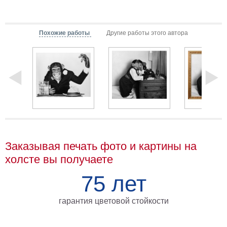
Детские
Черно
белые
Похожие работы
Другие работы этого автора
Автомобили
Девушки
Ретро
В
кухню
Военные
Игровые
Советские
В
офис
Заказывая печать фото и картины на
Цветы
холсте вы получаете
Рок
группы
Спорт
75 лет
В
спальню
Природа
гарантия цветовой стойкости
Мерилин
Монро
Футбол