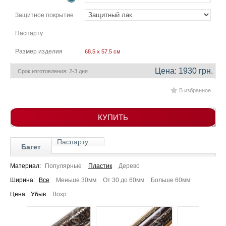
гостинную
Части
Защитное покрытие
света
Посмотреть
Паспарту
все
Размер изделия
68.5 x 57.5 см
Цена: 1930 грн.
Срок изготовления: 2-3 дня
темы
В избранное
Картины
Пейзаж
КУПИТЬ
Архитектура
В
Паспарту
офис
Багет
В
гостиную
Материал:
Популярные
Пластик
Дерево
Горы
Ширина:
Все
Меньше 30мм
От 30 до 60мм
Больше 60мм
Женщины
Цена:
Убыв
Возр
В
спальню
Импрессионизм