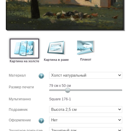
картин
Подарочные
карты
Ваше
фото
Модульные
Цветы
Плакат
Картина в раме
Абстракции
Картина на холсте
Города
Море
Материал
В
79
см x
50
см
Размер печати
спальню
В
детскую
В
Мультипанно
Square 176-1
ванную
Времена
Подрамник
года
Горы
В
Оформление
кухню
В
Защитное покрытие