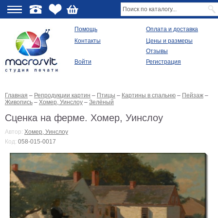
О
Помощь
Оплата и доставка
Контакты
Цены и размеры
качестве
Отзывы
Войти
Регистрация
Виды
продукции
Главная
–
Репродукции картин
–
Птицы
–
Картины в спальню
–
Пейзаж
–
Модульные
Живопись
–
Хомер, Уинслоу
–
Зелёный
картины
Репродукции
Сценка на ферме. Хомер, Уинслоу
Плакаты
Автор:
Хомер, Уинслоу
Ваше
Код:
058-015-0017
фото
на
холсте
Картины
в
раме
Все
изображения
Рамы
для