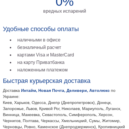
0%
на
вредных испарений
холсте
больших
Удобные способы оплаты
размеров
наличными в офисе
Наши
безналичный расчет
работы
картами Visa и MasterCard
на карту Приватбанка
наложенным платежом
Быстрая курьерская доставка
Доставка
Интайм, Новая Почта, Деливери, Автолюкс
по
Украине:
Киев, Харьков, Одесса, Днепр (Днепропетровск), Донецк,
Запорожье, Львов, Кривой Рог, Николаев, Мариуполь, Луганск,
Винница, Макеевка, Севастополь, Симферополь, Херсон,
Чернигов, Полтава, Черкассы, Хмельницкий, Сумы, Житомир,
Черновцы, Ровно, Каменское (Днепродзержинск), Кропивницкий