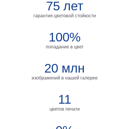
75 лет
Мотивирующие
Города
гарантия цветовой стойкости
Нью
Йорк
Посмотреть
100%
все
попадание в цвет
темы
20 млн
Услуги
изображений в нашей галерее
Багетная
мастерская
11
Рамы
для
цветов печати
картин
Печать