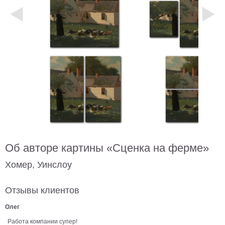
Небо
Абстракция
В
комнату
Айвазовский
Животные
Космос
В
детскую
Да
Винчи
Города
Мосты
В
ресторан
Об авторе картины «Сценка на ферме»
Ван
Гог
Замки
Хомер, Уинслоу
Еда
В
Отзывы клиентов
бар
Моне
Олег
Цветы
Работа компании супер!
Натюрморт