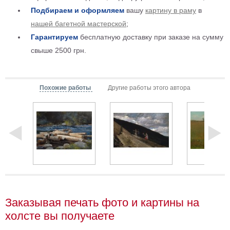
Детские
Подбираем и оформляем
вашу
картину в раму
в
Черно
нашей багетной мастерской
;
белые
Гарантируем
бесплатную доставку при заказе на сумму
Автомобили
свыше 2500 грн.
Девушки
Ретро
В
Похожие работы
Другие работы этого автора
кухню
Военные
Игровые
Советские
В
офис
Цветы
Рок
группы
Спорт
В
спальню
Природа
Заказывая печать фото и картины на
Мерилин
холсте вы получаете
Монро
Футбол