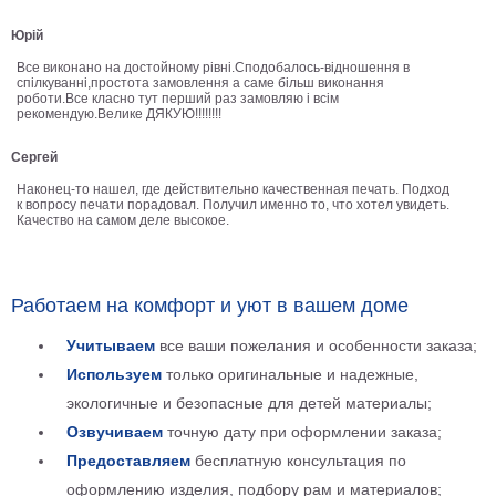
В
Юрій
кухню
Климт
Все виконано на достойному рівні.Сподобалось-відношення в
спілкуванні,простота замовлення а саме більш виконання
Море
роботи.Все класно тут перший раз замовляю і всім
Старинные
рекомендую.Велике ДЯКУЮ!!!!!!!!
карты
В
Сергей
ванную
Уорхолл
Наконец-то нашел, где действительно качественная печать. Подход
Городские
к вопросу печати порадовал. Получил именно то, что хотел увидеть.
Качество на самом деле высокое.
пейзажи
В
зал
Пикассо
Работаем на комфорт и уют в вашем доме
Посмотреть
Учитываем
все ваши пожелания и особенности заказа;
Используем
только оригинальные и надежные,
все
экологичные и безопасные для детей материалы;
Озвучиваем
точную дату при оформлении заказа;
темы
Предоставляем
бесплатную консультация по
Постеры
оформлению изделия, подбору рам и материалов;