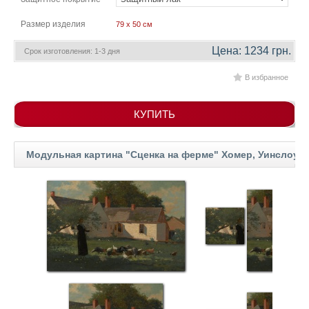
гостинную
Части
света
Размер изделия
79 x 50 см
Посмотреть
Цена: 1234 грн.
Срок изготовления: 1-3 дня
все
В избранное
темы
КУПИТЬ
Картины
Модульная картина "Сценка на ферме" Хомер, Уинслоу
Пейзаж
Архитектура
В
офис
В
гостиную
Горы
Женщины
В
спальню
Импрессионизм