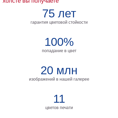
холсте вы получаете
Мотивирующие
75 лет
Города
Нью
гарантия цветовой стойкости
Йорк
Посмотреть
100%
все
попадание в цвет
темы
20 млн
Услуги
Багетная
изображений в нашей галерее
мастерская
Рамы
11
для
картин
цветов печати
Печать