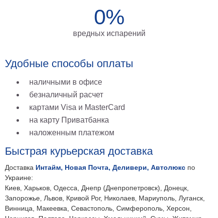
0%
на
холсте
вредных испарений
больших
размеров
Удобные способы оплаты
Наши
наличными в офисе
работы
безналичный расчет
картами Visa и MasterCard
на карту Приватбанка
наложенным платежом
Быстрая курьерская доставка
Доставка
Интайм, Новая Почта, Деливери, Автолюкс
по
Украине:
Киев, Харьков, Одесса, Днепр (Днепропетровск), Донецк,
Запорожье, Львов, Кривой Рог, Николаев, Мариуполь, Луганск,
Винница, Макеевка, Севастополь, Симферополь, Херсон,