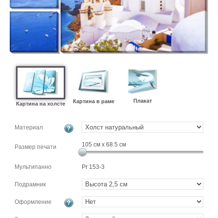
картин
Подарочные
карты
Ваше
фото
Модульные
Цветы
Абстракции
Плакат
Картина в раме
Картина на холсте
Города
Море
Материал
В
105
см x
68.5
см
спальню
Размер печати
В
детскую
В
Мультипанно
Pr 153-3
ванную
Времена
года
Подрамник
Горы
В
Оформление
кухню
В