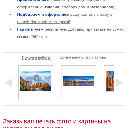
Детские
оформлению изделия, подбору рам и материалов;
Черно
Подбираем и оформляем
вашу
картину в раму
в
белые
нашей багетной мастерской
;
Автомобили
Гарантируем
бесплатную доставку при заказе на сумму
Девушки
свыше 2500 грн.
Ретро
В
кухню
Военные
Похожие работы
Другие работы этого автора
Игровые
Советские
В
офис
Цветы
Рок
группы
Спорт
В
спальню
Природа
Мерилин
Заказывая печать фото и картины на
Монро
Футбол