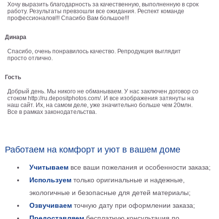
Хочу выразить благодарность за качественную, выполненную в срок
работу. Результаты превзошли все ожидания. Респект команде
В
профессионалов!!! Спасибо Вам большое!!!
кухню
Климт
Море
Динара
Старинные
Спасибо, очень понравилось качество. Репродукция выглядит
просто отлично.
карты
В
ванную
Уорхолл
Гость
Городские
Добрый день. Мы никого не обманываем. У нас заключен договор со
пейзажи
стоком http://ru.depositphotos.com/. И все изображения затянуты на
наш сайт. Их, на самом деле, уже значительно больше чем 20млн.
Все в рамках законодательства.
В
зал
Пикассо
Посмотреть
Работаем на комфорт и уют в вашем доме
Учитываем
все ваши пожелания и особенности заказа;
все
Используем
только оригинальные и надежные,
темы
экологичные и безопасные для детей материалы;
Озвучиваем
точную дату при оформлении заказа;
Постеры
Предоставляем
бесплатную консультация по