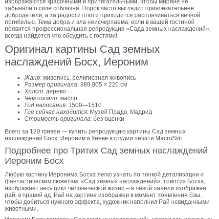
изображаются красочными и притягательными, чтобы миряне не
забывали о силе соблазна. Порок часто выглядит привлекательнее
Детские
добродетели, а за радости плоти приходится расплачиваться вечной
Черно
погибелью. Тема добра и зла неисчерпаема; если в вашей гостиной
белые
появится профессиональная репродукция «Сада земных наслаждений»,
всегда найдется что обсудить с гостями!
Автомобили
Оригинал картины Сад земных
Девушки
наслаждений Босх, Иероним
Ретро
В
Жанр
: живопись, религиозная живопись
Размер оригинала
: 389,005 × 220 см
кухню
Военные
Холст
: дерево
Чем писали
: масло
Игровые
Год написания
: 1500—1510
Где сейчас находится
: Музей Прадо, Мадрид
Советские
Стоимость оригинала
: без оценки
В
Всего за 120 гривен — купить репродукцию картины Сад земных
офис
наслаждений Босх, Иероним в Киеве в студии печати MacroSvit .
Цветы
Подробнее про Тритих Сад земных наслаждений
Рок
Иероним Босх
группы
Спорт
Любую картину Иеронима Босха легко узнать по тонкой детализации и
В
фантастическим сюжетам. «Сад земных наслаждений», триптих Босха,
спальню
изображает весь цикл человеческой жизни – в левой панели изображен
Природа
рай, в правой ад. Рай на картине изображен в момент появления Евы,
чтобы добиться нужного эффекта, художник наполнил Рай невиданными
Мерилин
животными.
Монро
Футбол