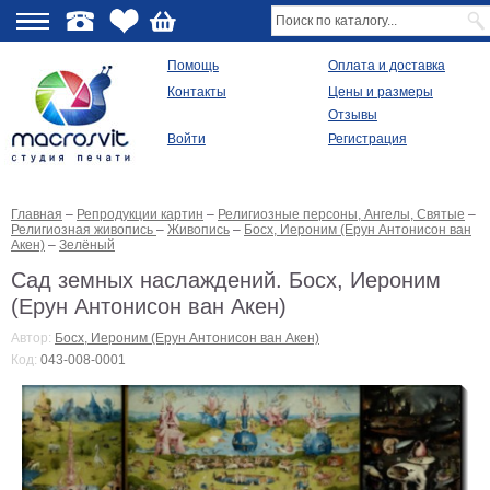
О
Помощь
Оплата и доставка
Контакты
Цены и размеры
качестве
Отзывы
Войти
Регистрация
Виды
продукции
Главная
–
Репродукции картин
–
Религиозные персоны, Ангелы, Святые
–
Модульные
Религиозная живопись
–
Живопись
–
Босх, Иероним (Ерун Антонисон ван
картины
Акен)
–
Зелёный
Репродукции
Сад земных наслаждений. Босх, Иероним
Плакаты
(Ерун Антонисон ван Акен)
Ваше
фото
на
Автор:
Босх, Иероним (Ерун Антонисон ван Акен)
холсте
Код:
043-008-0001
Картины
в
раме
Все
изображения
Рамы
для