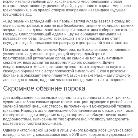
исключительно удобный для христианского миропонимания. Левая
створка представляет утраченный рай, внутренние створки – мир после
В
грехопадения, а на правой створке изображали незавидное будущее
кухню
грешников в аду.
Климт
«Сад земных наслаждений» на первый взгляд укладывается в схему, но
Море
если присмотреться, в раю не все безоблачно: хищники пожирают мелких
зверьков, а на заднем плане зловещие черные птицы собираются в стаю.
Старинные
Господь, благословляющий Адама и Еву, не обращает внимания на
карты
предвестники беды; видимо, грех входит в его замысел, и не стоит
В
осуждать людей, предающихся разврату в центральной части полотна.
ванную
Уорхолл
По версии критика Вильгельма Френгера, на Босха, возможно, повлияло
учение секты адамитов, отрицающей первородный грех и
Городские
практиковавшей ритуальные оргии, но сам он не мог быть активным
пейзажи
сектантом, ведь адамитов разгромили до его рождения. Другие
искусствоведы отмечают, что мастер знал толк в оккультных науках и
свободно обращался с астрологической символикой. Сова в розовом
В
фонтане изображает злую планету Сатурн в знаке Рака – дату Судного
зал
Пикассо
дня, следовательно, падение человека неотделимо от акта творения.
Скромное обаяние порока
Посмотреть
Для изображения фривольных сценок на внутренних створках триптиха
художник отобрал сочные яркие краски, контрастирующие с ровной серо-
все
зеленой гаммой внешних створок, выполненных в монохромной технике
гризайли. Наряду с аллегорическими обозначениями плотских утех, таких
как верховая езда и поедание плодов, картина изобилует пикантными
подробностями, выписанными так скрупулезно, что впору заподозрить
темы
мастера в сочувствии грешникам.
Однако у католической церкви в лице ученого монаха Хосе Сигуэнса свой
взгляд на картину, сложившийся еще в XVII веке: греховные удовольствия
Постеры