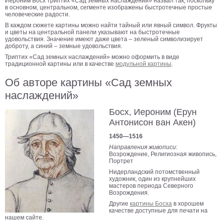
Иероним Босх триптих «Сад земных наслаждений» назвал так, поскольку
в основном, центральном, сегменте изображены быстротечные простые
Мотивирующие
человеческие радости.
Города
В каждом сюжете картины можно найти тайный или явный символ. Фрукты
и цветы на центральной панели указывают на быстротечные
Нью
удовольствия. Значение имеют даже цвета – зеленый символизирует
Йорк
доброту, а синий – земные удовольствия.
Посмотреть
Триптих «Сад земных наслаждений» можно оформить в виде
традиционной картины или в качестве
модульной картины
.
все
Об авторе картины «Сад земных
наслаждений»
темы
Босх, Иероним (Ерун
Антонисон ван Акен)
Услуги
1450—1516
Багетная
Направления живописи
:
Возрождение, Религиозная живопись,
мастерская
Портрет
Рамы
Нидерландский потомственный
художник, один из крупнейших
для
мастеров периода Северного
Возрождения.
картин
Другие
картины Босха
в хорошем
качестве доступные для печати на
Печать
нашем сайте.