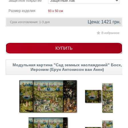
Защитное покрытие
гостинную
Части
света
Размер изделия
93 x 50 см
Посмотреть
Цена: 1421 грн.
Срок изготовления: 1-3 дня
все
В избранное
темы
КУПИТЬ
Картины
Пейзаж
Модульная картина "Сад земных наслаждений" Босх,
Иероним (Ерун Антонисон ван Акен)
Архитектура
В
офис
В
гостиную
Горы
Женщины
В
спальню
Импрессионизм