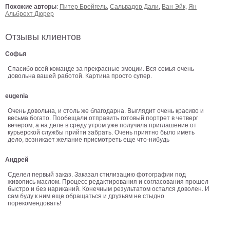
Похожие авторы
:
Питер Брейгель
,
Сальвадор Дали
,
Ван Эйк
,
Ян
на
Альбрехт Дюрер
холсте
Отзывы клиентов
больших
Софья
размеров
Спасибо всей команде за прекрасные эмоции. Вся семья очень
Наши
довольна вашей работой. Картина просто супер.
работы
eugenia
Очень довольна, и столь же благодарна. Выглядит очень красиво и
весьма богато. Пообещали отправить готовый портрет в четверг
вечером, а на деле в среду утром уже получила приглашение от
курьерской службы прийти забрать. Очень приятно было иметь
дело, возникает желание присмотреть еще что-нибудь
Андрей
Сделел первый заказ. Заказал стилизацию фотографии под
живопись маслом. Процесс редактирования и согласования прошел
быстро и без нариканий. Конечным результатом остался доволен. И
сам буду к ним еще обращаться и друзьям не стыдно
порекомендовать!