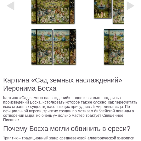
Небо
Абстракция
В
комнату
Айвазовский
Животные
Космос
В
детскую
Да
Винчи
Города
Мосты
Картина «Сад земных наслаждений»
В
Иеронима Босха
ресторан
Ван
Гог
Картина «Сад земных наслаждений» - одно из самых загадочных
Замки
произведений Босха, истолковать которое так же сложно, как пересчитать
всех странных существ, населяющих причудливый мир живописца. По
Еда
официальной версии, триптих создан по мотивам библейской легенды о
сотворении мира, но очень уж вольно мастер трактует Священное
В
Писание.
бар
Моне
Почему Босха могли обвинить в ереси?
Цветы
Триптих – традиционный жанр средневековой аллегорической живописи,
Натюрморт