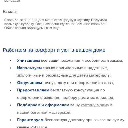
молодцы!
Детские
Наталья
Черно
белые
Спасибо, что нашли для меня столь редкую картину. Получила
Автомобили
посылку в субботу. Очень классно сделано! Большое спасибо!
Обязательно обращусь к вам еще.
Девушки
Ретро
В
Работаем на комфорт и уют в вашем доме
кухню
Военные
Игровые
Учитываем
все ваши пожелания и особенности заказа;
Советские
Используем
только оригинальные и надежные,
В
экологичные и безопасные для детей материалы;
офис
Цветы
Озвучиваем
точную дату при оформлении заказа;
Рок
Предоставляем
бесплатную консультация по
группы
Спорт
оформлению изделия, подбору рам и материалов;
В
Подбираем и оформляем
вашу
картину в раму
в
спальню
Природа
нашей багетной мастерской
;
Мерилин
Гарантируем
бесплатную доставку при заказе на сумму
Монро
Футбол
свыше 2500 грн.