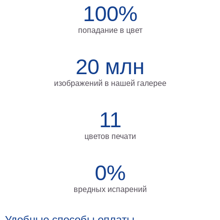
100%
на
холсте
попадание в цвет
больших
размеров
20 млн
Наши
изображений в нашей галерее
работы
11
цветов печати
0%
вредных испарений
Удобные способы оплаты