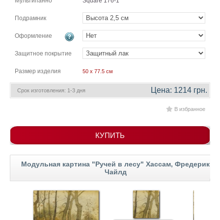
Мультипанно
Square 176-1
гостинную
Части
света
Подрамник
Посмотреть
Оформление
все
Защитное покрытие
Размер изделия
50 x 77.5 см
темы
Цена: 1214 грн.
Срок изготовления: 1-3 дня
Картины
В избранное
Пейзаж
Архитектура
В
КУПИТЬ
офис
В
гостиную
Модульная картина "Ручей в лесу" Хассам, Фредерик
Горы
Чайлд
Женщины
В
спальню
Импрессионизм