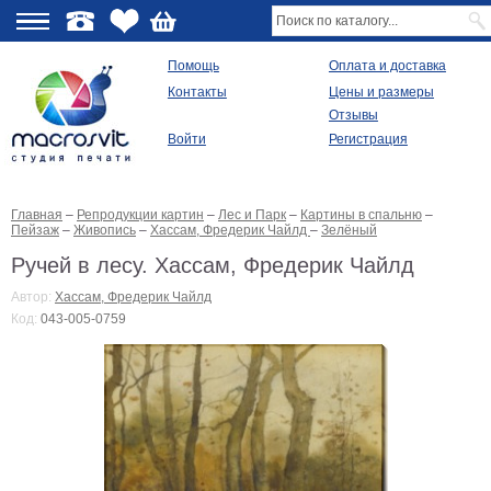
О
Помощь
Оплата и доставка
Контакты
Цены и размеры
качестве
Отзывы
Войти
Регистрация
Виды
продукции
Главная
–
Репродукции картин
–
Лес и Парк
–
Картины в спальню
–
Модульные
Пейзаж
–
Живопись
–
Хассам, Фредерик Чайлд
–
Зелёный
картины
Репродукции
Ручей в лесу. Хассам, Фредерик Чайлд
Плакаты
Автор:
Хассам, Фредерик Чайлд
Ваше
Код:
043-005-0759
фото
на
холсте
Картины
в
раме
Все
изображения
Рамы
для