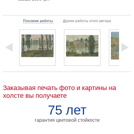
Мотивирующие
Города
Похожие работы
Другие работы этого автора
Нью
Йорк
Посмотреть
все
темы
Услуги
Багетная
Заказывая печать фото и картины на
холсте вы получаете
мастерская
Рамы
75 лет
для
гарантия цветовой стойкости
картин
Печать