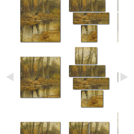
Небо
Абстракция
В
комнату
Айвазовский
Животные
Космос
В
детскую
Да
Винчи
Города
Мосты
В
ресторан
Ван
Гог
Замки
Еда
В
бар
Моне
Цветы
Натюрморт