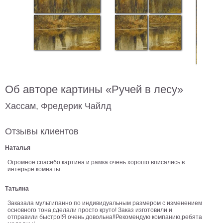
В
кухню
Климт
Море
Старинные
карты
В
ванную
Уорхолл
Об авторе картины «Ручей в лесу»
Городские
пейзажи
Хассам, Фредерик Чайлд
В
зал
Пикассо
Отзывы клиентов
Посмотреть
Наталья
Огромное спасибо картина и рамка очень хорошо вписались в
интерьре комнаты.
все
Татьяна
темы
Заказала мультипанно по индивидуальным размером с изменением
основного тона,сделали просто круто! Заказ изготовили и
отправили быстро!Я очень довольна!!Рекомендую компанию,ребята
Постеры