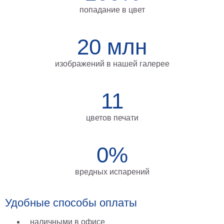
на
попадание в цвет
холсте
20 млн
больших
размеров
изображений в нашей галерее
Наши
работы
11
цветов печати
0%
вредных испарений
Удобные способы оплаты
наличными в офисе