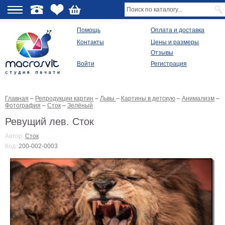
О
Помощь
Оплата и доставка
Контакты
Цены и размеры
качестве
Отзывы
Войти
Регистрация
Виды
продукции
Главная
–
Репродукции картин
–
Львы
–
Картины в детскую
–
Анимализм
–
Модульные
Фотография
–
Сток
–
Зелёный
картины
Репродукции
Ревущий лев. Сток
Плакаты
Автор:
Сток
Ваше
Код:
200-002-0003
фото
на
холсте
Картины
в
раме
Все
изображения
Рамы
для