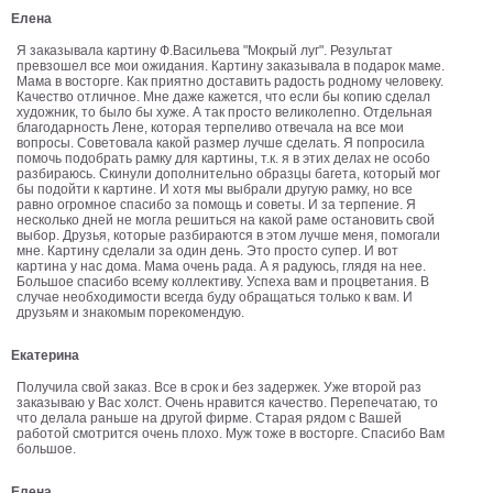
Елена
В
кухню
Я заказывала картину Ф.Васильева "Мокрый луг". Результат
Климт
превзошел все мои ожидания. Картину заказывала в подарок маме.
Мама в восторге. Как приятно доставить радость родному человеку.
Море
Качество отличное. Мне даже кажется, что если бы копию сделал
Старинные
художник, то было бы хуже. А так просто великолепно. Отдельная
благодарность Лене, которая терпеливо отвечала на все мои
карты
В
вопросы. Советовала какой размер лучше сделать. Я попросила
помочь подобрать рамку для картины, т.к. я в этих делах не особо
ванную
Уорхолл
разбираюсь. Скинули дополнительно образцы багета, который мог
бы подойти к картине. И хотя мы выбрали другую рамку, но все
Городские
равно огромное спасибо за помощь и советы. И за терпение. Я
пейзажи
несколько дней не могла решиться на какой раме остановить свой
выбор. Друзья, которые разбираются в этом лучше меня, помогали
мне. Картину сделали за один день. Это просто супер. И вот
В
картина у нас дома. Мама очень рада. А я радуюсь, глядя на нее.
зал
Большое спасибо всему коллективу. Успеха вам и процветания. В
Пикассо
случае необходимости всегда буду обращаться только к вам. И
друзьям и знакомым порекомендую.
Посмотреть
Екатерина
все
Получила свой заказ. Все в срок и без задержек. Уже второй раз
заказываю у Вас холст. Очень нравится качество. Перепечатаю, то
что делала раньше на другой фирме. Старая рядом с Вашей
темы
работой смотрится очень плохо. Муж тоже в восторге. Спасибо Вам
большое.
Постеры
Елена