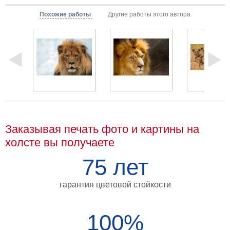
Мотивирующие
Похожие работы
Другие работы этого автора
Города
Нью
Йорк
Посмотреть
все
темы
Заказывая печать фото и картины на
Услуги
холсте вы получаете
Багетная
75 лет
мастерская
Рамы
гарантия цветовой стойкости
для
картин
100%
Печать