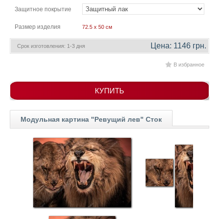
гостинную
Части
Защитное покрытие
света
Посмотреть
Размер изделия
72.5 x 50 см
Цена: 1146 грн.
Срок изготовления: 1-3 дня
все
В избранное
темы
КУПИТЬ
Картины
Пейзаж
Модульная картина "Ревущий лев" Сток
Архитектура
В
офис
В
гостиную
Горы
Женщины
В
спальню
Импрессионизм