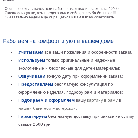
Детские
Очень довольны качеством работ - заказывали два холста 40*60.
Черно
Оказалось лучше, чем представляли себе), спасибо большое!!!
белые
Обязательно будем еще обращаться к Вам и всем советовать.
Автомобили
Девушки
Ретро
Работаем на комфорт и уют в вашем доме
В
Учитываем
все ваши пожелания и особенности заказа;
кухню
Военные
Используем
только оригинальные и надежные,
Игровые
экологичные и безопасные для детей материалы;
Советские
Озвучиваем
точную дату при оформлении заказа;
В
Предоставляем
бесплатную консультация по
офис
Цветы
оформлению изделия, подбору рам и материалов;
Рок
Подбираем и оформляем
вашу
картину в раму
в
группы
Спорт
нашей багетной мастерской
;
В
Гарантируем
бесплатную доставку при заказе на сумму
спальню
Природа
свыше 2500 грн.
Мерилин
Монро
Футбол