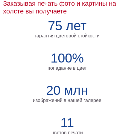
Заказывая печать фото и картины на
Мотивирующие
холсте вы получаете
Города
75 лет
Нью
Йорк
Посмотреть
гарантия цветовой стойкости
все
100%
темы
попадание в цвет
Услуги
Багетная
20 млн
мастерская
изображений в нашей галерее
Рамы
для
11
картин
Печать
цветов печати