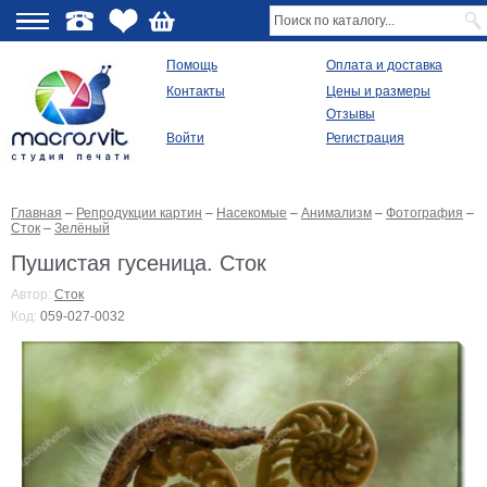
О
Помощь
Оплата и доставка
Контакты
Цены и размеры
качестве
Отзывы
Войти
Регистрация
Виды
продукции
Главная
–
Репродукции картин
–
Насекомые
–
Анимализм
–
Фотография
–
Модульные
Сток
–
Зелёный
картины
Репродукции
Пушистая гусеница. Сток
Плакаты
Автор:
Сток
Ваше
Код:
059-027-0032
фото
на
холсте
Картины
в
раме
Все
изображения
Рамы
для