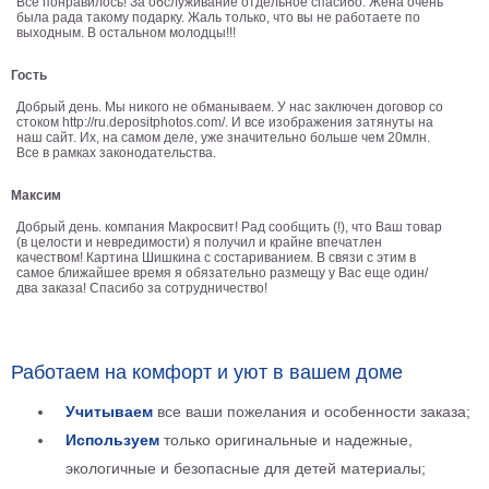
Все понравилось! За обслуживание отдельное спасибо. Жена очень
была рада такому подарку. Жаль только, что вы не работаете по
В
выходным. В остальном молодцы!!!
кухню
Климт
Гость
Море
Добрый день. Мы никого не обманываем. У нас заключен договор со
Старинные
стоком http://ru.depositphotos.com/. И все изображения затянуты на
карты
наш сайт. Их, на самом деле, уже значительно больше чем 20млн.
В
Все в рамках законодательства.
ванную
Уорхолл
Максим
Городские
пейзажи
Добрый день. компания Макросвит! Рад сообщить (!), что Ваш товар
(в целости и невредимости) я получил и крайне впечатлен
В
качеством! Картина Шишкина с состариванием. В связи с этим в
самое ближайшее время я обязательно размещу у Вас еще один/
зал
Пикассо
два заказа! Спасибо за сотрудничество!
Посмотреть
Работаем на комфорт и уют в вашем доме
все
Учитываем
все ваши пожелания и особенности заказа;
темы
Используем
только оригинальные и надежные,
экологичные и безопасные для детей материалы;
Постеры