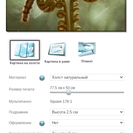
картин
Подарочные
карты
Ваше
фото
Модульные
Цветы
Плакат
Абстракции
Картина в раме
Картина на холсте
Города
Море
Материал
В
77.5
см x
50
см
спальню
Размер печати
В
детскую
В
Мультипанно
Square 176-1
ванную
Времена
Подрамник
года
Горы
В
Оформление
кухню
В