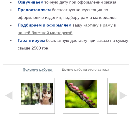
Озвучиваем
точную дату при оформлении заказа;
Детские
Предоставляем
бесплатную консультация по
Черно
белые
оформлению изделия, подбору рам и материалов;
Автомобили
Подбираем и оформляем
вашу
картину в раму
в
Девушки
нашей багетной мастерской
;
Ретро
Гарантируем
бесплатную доставку при заказе на сумму
В
свыше 2500 грн.
кухню
Военные
Игровые
Советские
Похожие работы
Другие работы этого автора
В
офис
Цветы
Рок
группы
Спорт
В
спальню
Природа
Мерилин
Монро
Футбол