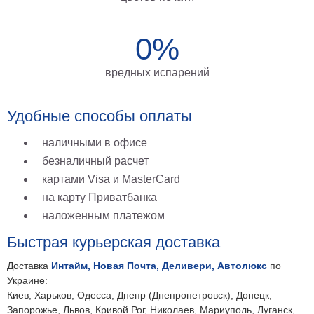
на
холсте
0%
больших
вредных испарений
размеров
Наши
Удобные способы оплаты
работы
наличными в офисе
безналичный расчет
картами Visa и MasterCard
на карту Приватбанка
наложенным платежом
Быстрая курьерская доставка
Доставка
Интайм, Новая Почта, Деливери, Автолюкс
по
Украине:
Киев, Харьков, Одесса, Днепр (Днепропетровск), Донецк,
Запорожье, Львов, Кривой Рог, Николаев, Мариуполь, Луганск,