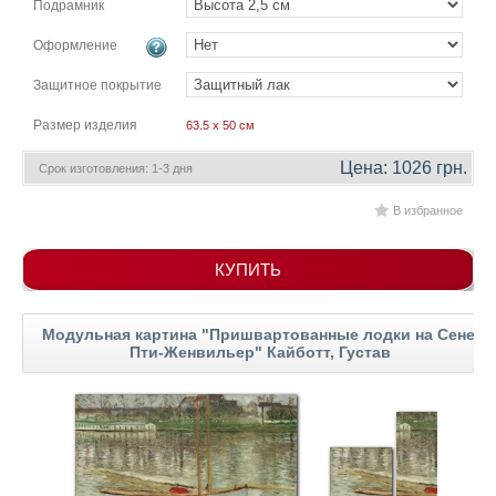
Подрамник
гостинную
Части
света
Оформление
Посмотреть
Защитное покрытие
все
Размер изделия
63.5 x 50 см
темы
Цена: 1026 грн.
Срок изготовления: 1-3 дня
В избранное
Картины
Пейзаж
КУПИТЬ
Архитектура
В
офис
Модульная картина "Пришвартованные лодки на Сене,
В
Пти-Женвильер" Кайботт, Густав
гостиную
Горы
Женщины
В
спальню
Импрессионизм