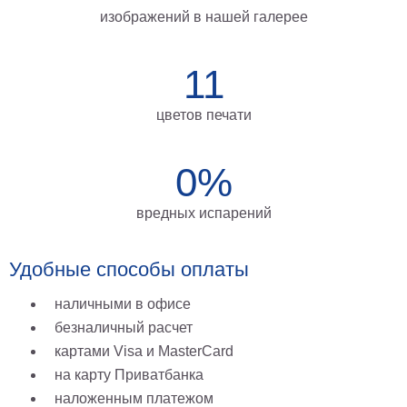
изображений в нашей галерее
на
холсте
11
больших
размеров
цветов печати
Наши
работы
0%
вредных испарений
Удобные способы оплаты
наличными в офисе
безналичный расчет
картами Visa и MasterCard
на карту Приватбанка
наложенным платежом