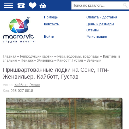
О
Помощь
Оплата и доставка
Контакты
Цены и размеры
качестве
Отзывы
Войти
Регистрация
Виды
продукции
Главная
–
Репродукции картин
–
Реки, водоемы, водопады
–
Картины в
Модульные
спальню
–
Пейзаж
–
Живопись
–
Кайботт, Густав
–
Зелёный
картины
Репродукции
Пришвартованные лодки на Сене, Пти-
Плакаты
Женвильер. Кайботт, Густав
Ваше
фото
Автор:
Кайботт, Густав
на
Код:
058-027-0018
холсте
Картины
в
раме
Все
изображения
Рамы
для