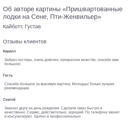
В
Об авторе картины «Пришвартованные
кухню
Климт
лодки на Сене, Пти-Женвильер»
Море
Кайботт, Густав
Старинные
карты
В
Отзывы клиентов
ванную
Уорхолл
Кирилл
Городские
пейзажи
Забрал постеры, очень доволен, прекрасное качество, спасибо вам
большое)
В
зал
Гость
Пикассо
Спасибо большое за красивую картину. Молодцы! Только лучшие
Посмотреть
рекомендации.
Сергей
все
Заказал другу на день рождения. Сделали заказ быстро и
качественно. Сервис, действительно, хороший. По телефону звонят
темы
и консультируют. Удобно и профессионально
Постеры