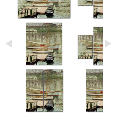
Небо
Абстракция
В
комнату
Айвазовский
Животные
Космос
В
детскую
Да
Винчи
Города
Мосты
В
ресторан
Ван
Гог
Замки
Еда
В
бар
Моне
Цветы
Натюрморт