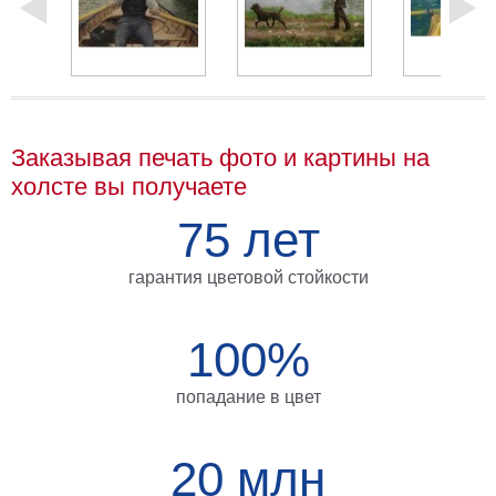
Мотивирующие
Города
Нью
Йорк
Посмотреть
Заказывая печать фото и картины на
все
холсте вы получаете
75 лет
темы
гарантия цветовой стойкости
Услуги
Багетная
100%
мастерская
Рамы
попадание в цвет
для
картин
20 млн
Печать