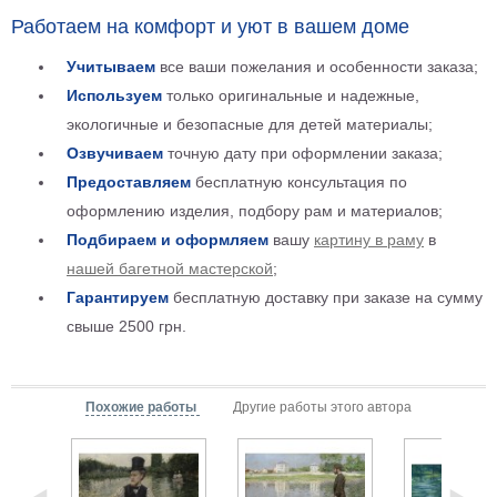
Детские
Работаем на комфорт и уют в вашем доме
Черно
белые
Учитываем
все ваши пожелания и особенности заказа;
Автомобили
Используем
только оригинальные и надежные,
Девушки
экологичные и безопасные для детей материалы;
Ретро
Озвучиваем
точную дату при оформлении заказа;
В
Предоставляем
бесплатную консультация по
кухню
Военные
оформлению изделия, подбору рам и материалов;
Игровые
Подбираем и оформляем
вашу
картину в раму
в
Советские
нашей багетной мастерской
;
В
Гарантируем
бесплатную доставку при заказе на сумму
офис
Цветы
свыше 2500 грн.
Рок
группы
Спорт
В
Похожие работы
Другие работы этого автора
спальню
Природа
Мерилин
Монро
Футбол