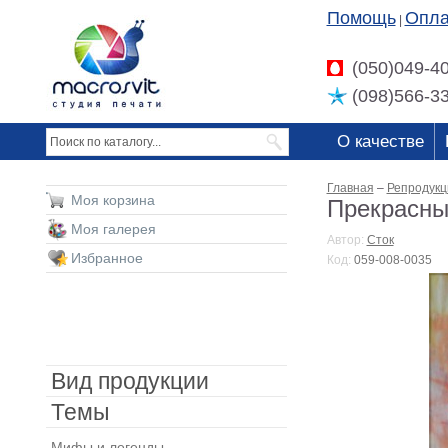
Помощь
Опла
|
(050)049-4
(098)566-3
О качестве
Главная
–
Репродукц
Моя корзина
Прекрасны
Моя галерея
Автор:
Сток
Избранное
Код:
059-008-0035
Вид продукции
Темы
Мифы и легенды