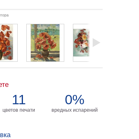
втора
ете
11
0%
цветов печати
вредных испарений
авка