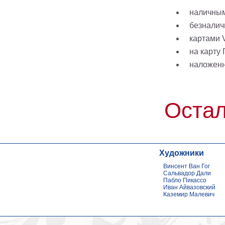
наличным
безналич
картами V
на карту
наложен
Остал
Художники
Винсент Ван Гог
Сальвадор Дали
Пабло Пикассо
Иван Айвазовский
Каземир Малевич