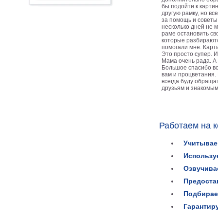
бы подойти к карти
другую рамку, но вс
за помощь и советы.
несколько дней не м
раме остановить сво
которые разбираютс
помогали мне. Карти
Это просто супер. И
Мама очень рада. А 
Большое спасибо вс
вам и процветания.
всегда буду обращат
друзьям и знакомым
Работаем на 
Учитывае
Использу
Озвучива
Предоста
Подбирае
Гарантир