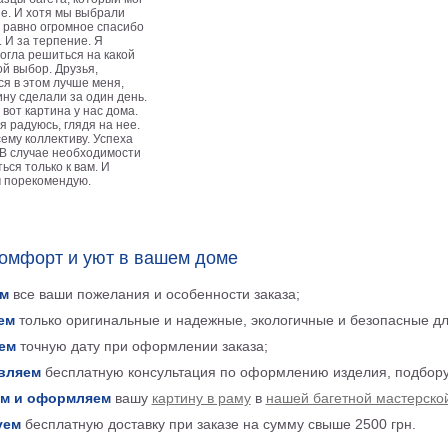
не. И хотя мы выбрали
е равно огромное спасибо
 И за терпение. Я
огла решиться на какой
й выбор. Друзья,
я в этом лучше меня,
ну сделали за один день.
 вот картина у нас дома.
я радуюсь, глядя на нее.
ему коллективу. Успеха
 В случае необходимости
ься только к вам. И
 порекомендую.
комфорт и уют в вашем доме
м
все ваши пожелания и особенности заказа;
ем
только оригинальные и надежные, экологичные и безопасные д
ем
точную дату при оформлении заказа;
вляем
бесплатную консультация по оформлению изделия, подбору
м и оформляем
вашу
картину в раму
в
нашей багетной мастерско
уем
бесплатную доставку при заказе на сумму свыше 2500 грн.