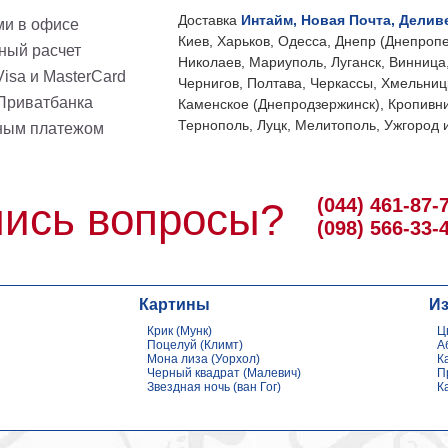
Доставка
Интайм, Новая Почта, Делив
и в офисе
Киев, Харьков, Одесса, Днепр (Днепропе
ный расчет
Николаев, Мариуполь, Луганск, Винница
isa и MasterCard
Чернигов, Полтава, Черкассы, Хмельниц
 Приватбанка
Каменское (Днепродзержинск), Кропивни
Тернополь, Луцк, Мелитополь, Ужгород и
ным платежом
(044) 461-87-
ись вопросы?
(098) 566-33-
Картины
И
Крик (Мунк)
Ц
Поцелуй (Климт)
А
Мона лиза (Уорхол)
К
Черный квадрат (Малевич)
П
Звездная ночь (ван Гог)
К