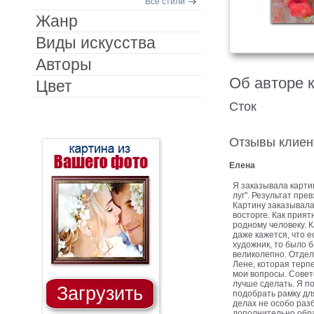
Все стили
Жанр
Виды искусства
Авторы
Об авторе 
Цвет
Сток
Отзывы клиен
Елена
Я заказывала карти
луг". Результат пре
Картину заказывала
восторге. Как прият
родному человеку. 
даже кажется, что 
художник, то было б
великолепно. Отдел
Лене, которая терп
мои вопросы. Совет
лучше сделать. Я п
Загрузить
подобрать рамку для 
делах не особо раз
дополнительно обра