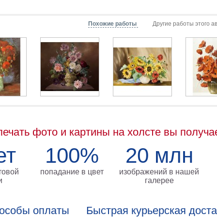
Похожие работы
Другие работы этого а
печать фото и картины на холсте вы получа
ет
100%
20 млн
товой
попадание в цвет
изображений в нашей
и
галерее
особы оплаты
Быстрая курьерская дост