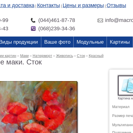
та и доставка
Контакты
Цены и размеры
Отзывы
|
|
|
0-99
(044)461-87-78
info@macro
3-43
(068)239-34-36
Виды продукции
Ваше фото
Модульные
Картины
ии картин
–
Маки
–
Натюрморт
–
Живопись
–
Сток
–
Красный
е маки. Сток
Картина н
Материал
Размер печ
Мультипанн
Подрамник