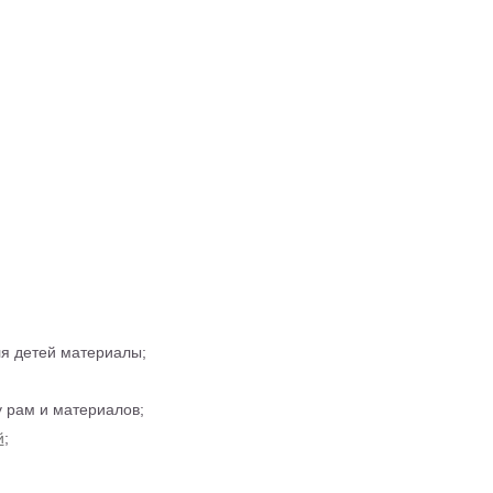
ля детей материалы;
 рам и материалов;
й
;