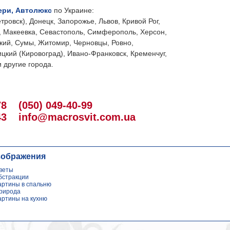
ери, Автолюкс
по Украине:
тровск), Донецк, Запорожье, Львов, Кривой Рог,
, Макеевка, Севастополь, Симферополь, Херсон,
кий, Сумы, Житомир, Черновцы, Ровно,
цкий (Кировоград), Ивано-Франковск, Кременчуг,
 другие города.
78
(050) 049-40-99
43
info@macrosvit.com.ua
зображения
веты
бстракции
артины в спальню
рирода
артины на кухню