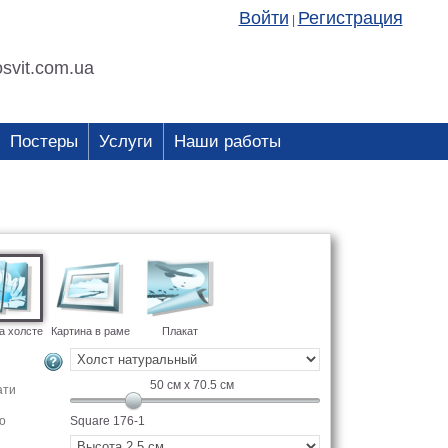
Войти
Регистрация
|
svit.com.ua
Постеры
Услуги
Наши работы
а холсте
Картина в раме
Плакат
50
см x
70.5
см
ати
о
Square 176-1