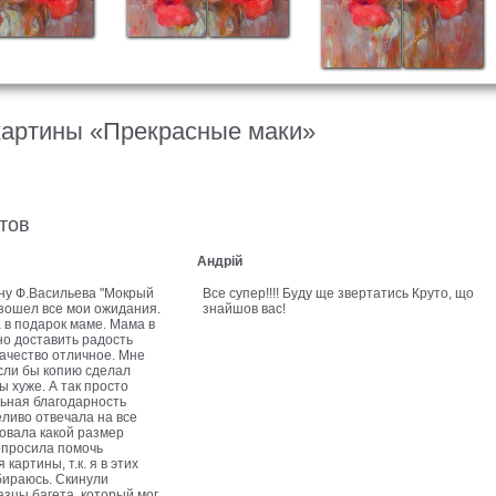
картины «Прекрасные маки»
тов
Андрій
ну Ф.Васильева "Мокрый
Все супер!!!! Буду ще звертатись Круто, що
взошел все мои ожидания.
знайшов вас!
 в подарок маме. Мама в
но доставить радость
Качество отличное. Мне
если бы копию сделал
ы хуже. А так просто
ьная благодарность
еливо отвечала на все
овала какой размер
опросила помочь
картины, т.к. я в этих
бираюсь. Скинули
зцы багета, который мог