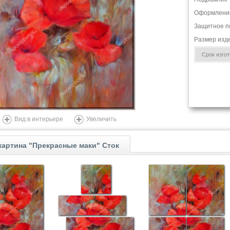
Оформлени
Защитное п
Размер изд
Срок изгото
Вид в интерьере
Увеличить
артина "Прекрасные маки" Сток