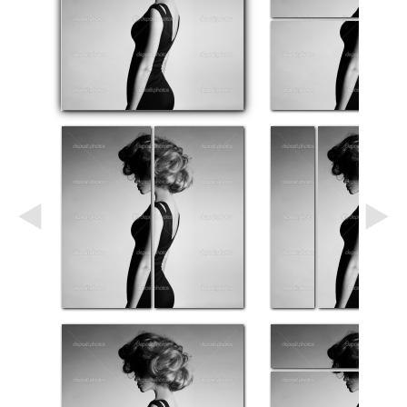
Небо
Абстракция
В
комнату
Айвазовский
Животные
Космос
В
детскую
Да
Винчи
Города
Мосты
В
ресторан
Ван
Гог
Замки
Еда
В
бар
Моне
Цветы
Натюрморт