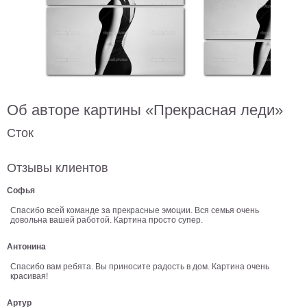
В
кухню
Климт
Море
Старинные
карты
В
ванную
Уорхолл
Об авторе картины «Прекрасная леди»
Городские
Сток
пейзажи
В
Отзывы клиентов
зал
Пикассо
Софья
Посмотреть
Спасибо всей команде за прекрасные эмоции. Вся семья очень
довольна вашей работой. Картина просто супер.
все
Антонина
Спасибо вам ребята. Вы приносите радость в дом. Картина очень
темы
красивая!
Постеры
Артур