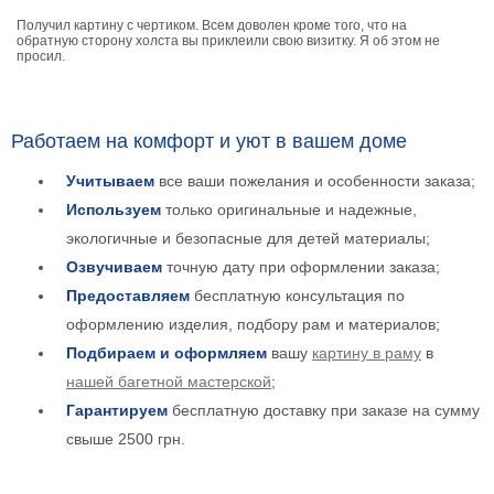
Детские
Получил картину с чертиком. Всем доволен кроме того, что на
обратную сторону холста вы приклеили свою визитку. Я об этом не
Черно
просил.
белые
Автомобили
Девушки
Работаем на комфорт и уют в вашем доме
Ретро
В
Учитываем
все ваши пожелания и особенности заказа;
кухню
Военные
Используем
только оригинальные и надежные,
Игровые
экологичные и безопасные для детей материалы;
Советские
Озвучиваем
точную дату при оформлении заказа;
В
Предоставляем
бесплатную консультация по
офис
Цветы
оформлению изделия, подбору рам и материалов;
Рок
Подбираем и оформляем
вашу
картину в раму
в
группы
Спорт
нашей багетной мастерской
;
В
Гарантируем
бесплатную доставку при заказе на сумму
спальню
Природа
свыше 2500 грн.
Мерилин
Монро
Футбол