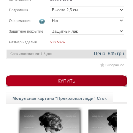
гостинную
Части
Подрамник
света
Посмотреть
Оформление
все
Защитное покрытие
Размер изделия
50 x 50 см
темы
Цена: 845 грн.
Срок изготовления: 1-3 дня
Картины
В избранное
Пейзаж
Архитектура
В
КУПИТЬ
офис
В
гостиную
Модульная картина "Прекрасная леди" Сток
Горы
Женщины
В
спальню
Импрессионизм