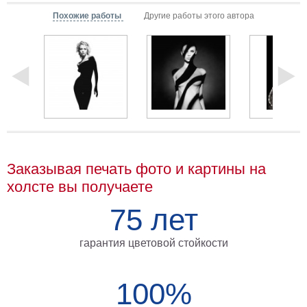
Мотивирующие
Похожие работы
Другие работы этого автора
Города
Нью
Йорк
Посмотреть
все
темы
Заказывая печать фото и картины на
Услуги
холсте вы получаете
Багетная
75 лет
мастерская
Рамы
гарантия цветовой стойкости
для
картин
100%
Печать