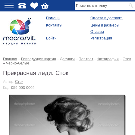
О
Помощь
Оплата и доставка
Контакты
Цены и размеры
качестве
Отзывы
Войти
Регистрация
Виды
продукции
Главная
–
Репродукции картин
–
Девушки
–
Портрет
–
Фотография
–
Сток
Модульные
–
Черно-белые
картины
Репродукции
Прекрасная леди. Сток
Плакаты
Автор:
Сток
Ваше
Код:
059-003-0005
фото
на
холсте
Картины
в
раме
Все
изображения
Рамы
для