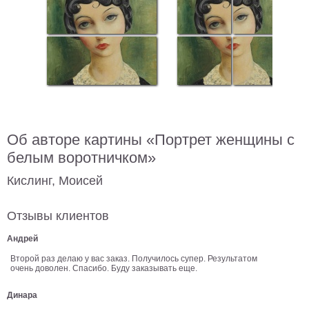
В
кухню
Климт
Море
Старинные
карты
В
ванную
Уорхолл
Городские
Об авторе картины «Портрет женщины с
пейзажи
белым воротничком»
В
зал
Пикассо
Кислинг, Моисей
Посмотреть
Отзывы клиентов
все
Андрей
Второй раз делаю у вас заказ. Получилось супер. Результатом
очень доволен. Спасибо. Буду заказывать еще.
темы
Динара
Постеры