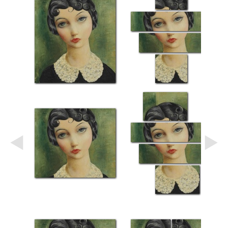
Небо
Абстракция
В
комнату
Айвазовский
Животные
Космос
В
детскую
Да
Винчи
Города
Мосты
В
ресторан
Ван
Гог
Замки
Еда
В
бар
Моне
Цветы
Натюрморт