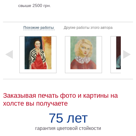
свыше 2500 грн.
Мотивирующие
Города
Нью
Йорк
Похожие работы
Другие работы этого автора
Посмотреть
все
темы
Услуги
Багетная
Заказывая печать фото и картины на
мастерская
холсте вы получаете
Рамы
75 лет
для
картин
гарантия цветовой стойкости
Печать