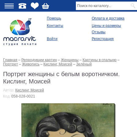
О
Помощь
Оплата и доставка
Контакты
Цены и размеры
качестве
Отзывы
Войти
Регистрация
Виды
продукции
Главная
–
Репродукции картин
–
Женщины
–
Картины в спальню
–
Модульные
Портрет
–
Живопись
–
Кислинг, Моисей
–
Зелёный
картины
Репродукции
Портрет женщины с белым воротничком.
Плакаты
Кислинг, Моисей
Ваше
фото
Автор:
Кислинг, Моисей
на
Код:
058-028-0021
холсте
Картины
в
раме
Все
изображения
Рамы
для