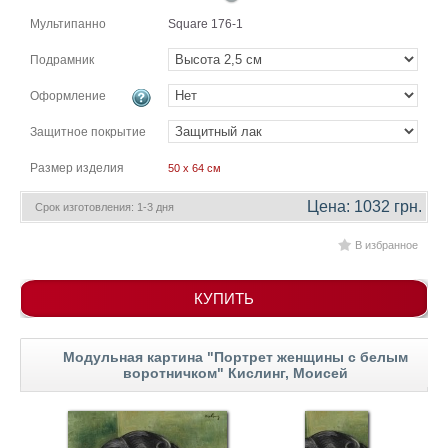
гостинную
Части
Мультипанно
Square 176-1
света
Посмотреть
Подрамник
Оформление
все
Защитное покрытие
темы
Размер изделия
50 x 64 см
Картины
Цена: 1032 грн.
Срок изготовления: 1-3 дня
Пейзаж
В избранное
Архитектура
В
офис
КУПИТЬ
В
гостиную
Горы
Модульная картина "Портрет женщины с белым
воротничком" Кислинг, Моисей
Женщины
В
спальню
Импрессионизм