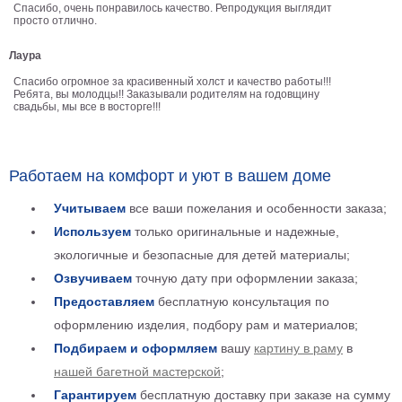
Спасибо, очень понравилось качество. Репродукция выглядит
Детские
просто отлично.
Черно
белые
Лаура
Автомобили
Спасибо огромное за красивенный холст и качество работы!!!
Девушки
Ребята, вы молодцы!! Заказывали родителям на годовщину
свадьбы, мы все в восторге!!!
Ретро
В
кухню
Военные
Работаем на комфорт и уют в вашем доме
Игровые
Учитываем
все ваши пожелания и особенности заказа;
Советские
Используем
только оригинальные и надежные,
В
офис
экологичные и безопасные для детей материалы;
Цветы
Озвучиваем
точную дату при оформлении заказа;
Рок
группы
Предоставляем
бесплатную консультация по
Спорт
оформлению изделия, подбору рам и материалов;
В
спальню
Подбираем и оформляем
вашу
картину в раму
в
Природа
нашей багетной мастерской
;
Мерилин
Монро
Гарантируем
бесплатную доставку при заказе на сумму
Футбол