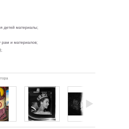
ля детей материалы;
 рам и материалов;
й
;
втора