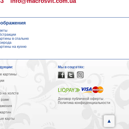
43
info@macrosvit.com.ua
зображения
веты
бстракции
артины в спальню
рирода
артины на кухню
дукции:
Мы в соцсетях:
е картины
ции
 на холсте
Договор публичной оферты
 раме
Политика конфиденциальности
ражения
картин
ые карты
▲