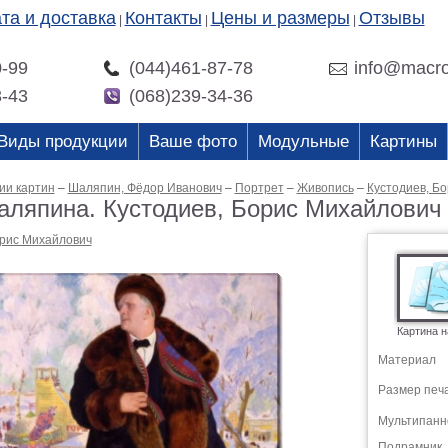
та и доставка
Контакты
Цены и размеры
Отзывы
|
|
|
0-99
(044)461-87-78
info@macro
3-43
(068)239-34-36
Виды продукции
Ваше фото
Модульные
Картины
ии картин
–
Шаляпин, Фёдор Иванович
–
Портрет
–
Живопись
–
Кустодиев, Б
аляпина. Кустодиев, Борис Михайлович
орис Михайлович
Картина н
Материал
Размер печ
Мультипанн
Подрамник