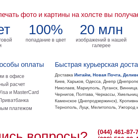
печать фото и картины на холсте вы получа
ет
100%
20 млн
товой
попадание в цвет
изображений в нашей
и
галерее
особы оплаты
Быстрая курьерская дост
Доставка
Интайм, Новая Почта, Делив
и в офисе
Киев, Харьков, Одесса, Днепр (Днепропе
ный расчет
Николаев, Мариуполь, Луганск, Винница
isa и MasterCard
Чернигов, Полтава, Черкассы, Хмельниц
 Приватбанка
Каменское (Днепродзержинск), Кропивни
Тернополь, Луцк, Мелитополь, Ужгород и
ным платежом
(044) 461-87-
ись вопросы?