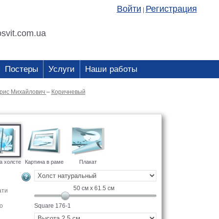
Войти
Регистрация
|
svit.com.ua
Постеры
Услуги
Наши работы
орис Михайлович
–
Коричневый
а холсте
Картина в раме
Плакат
50
см x
61.5
см
ати
о
Square 176-1