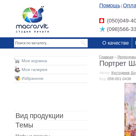
Помощь
Опла
|
(050)049-4
(098)566-3
О качестве
Главная
–
Репродукц
Моя корзина
Портрет Ш
Моя галерея
Автор:
Кустодиев, Б
Избранное
Код:
058-001-0438
Вид продукции
Темы
Мифы и легенды