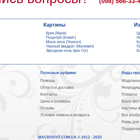
(098) 566-33-
Картины
И
Крик (Мунк)
Ц
Поцелуй (Климт)
А
Мона лиза (Уорхол)
К
Черный квадрат (Малевич)
П
Звездная ночь (ван Гог)
К
Полезные рубрики:
Виды про
Помощь
Модульны
Оплата и доставка
Репродук
Контакты
Плакаты
Цены и размеры
Ваше фото
Отзывы
Картины в
Условия обмена и возврата
Все изоб
Рамы для 
Подарочн
MACROSVIT.COM.UA © 2012 - 2025