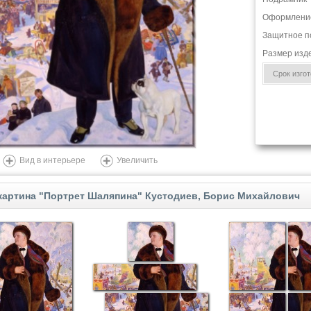
Оформлени
Защитное п
Размер изд
Срок изгото
Вид в интерьере
Увеличить
картина "Портрет Шаляпина" Кустодиев, Борис Михайлович