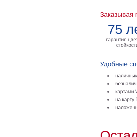
Заказывая 
75 л
гарантия цве
стойкост
Удобные сп
наличным
безналич
картами V
на карту
наложен
Остал