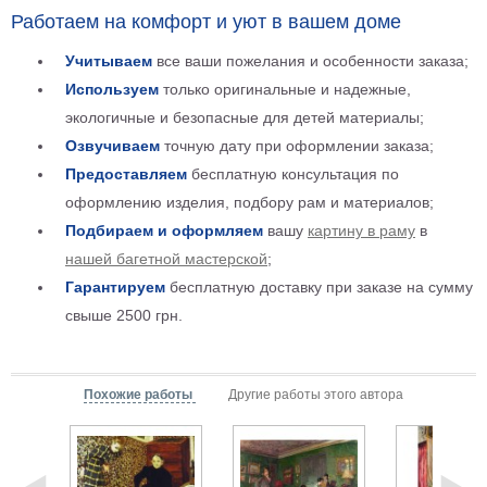
Работаем на комфорт и уют в вашем доме
Детские
Черно
Учитываем
все ваши пожелания и особенности заказа;
белые
Автомобили
Используем
только оригинальные и надежные,
Девушки
экологичные и безопасные для детей материалы;
Ретро
Озвучиваем
точную дату при оформлении заказа;
В
Предоставляем
бесплатную консультация по
кухню
Военные
оформлению изделия, подбору рам и материалов;
Игровые
Подбираем и оформляем
вашу
картину в раму
в
Советские
нашей багетной мастерской
;
В
Гарантируем
бесплатную доставку при заказе на сумму
офис
Цветы
свыше 2500 грн.
Рок
группы
Спорт
В
Похожие работы
Другие работы этого автора
спальню
Природа
Мерилин
Монро
Футбол