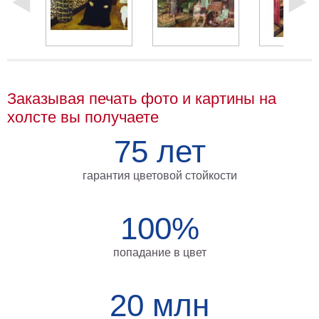
Мотивирующие
Города
Нью
Йорк
Посмотреть
Заказывая печать фото и картины на
все
холсте вы получаете
75 лет
темы
гарантия цветовой стойкости
Услуги
Багетная
100%
мастерская
Рамы
попадание в цвет
для
картин
20 млн
Печать