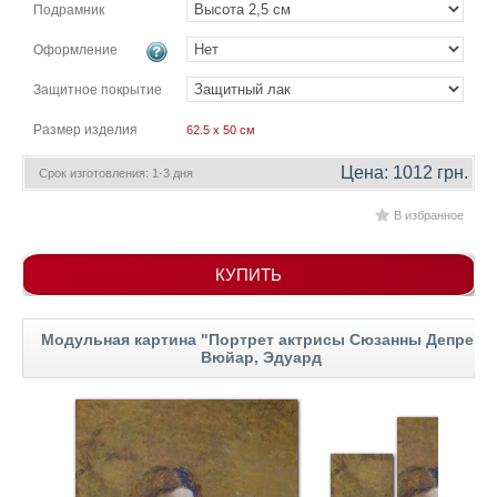
гостинную
Подрамник
Части
света
Оформление
Посмотреть
Защитное покрытие
все
Размер изделия
62.5 x 50 см
темы
Цена: 1012 грн.
Срок изготовления: 1-3 дня
Картины
В избранное
Пейзаж
КУПИТЬ
Архитектура
В
офис
Модульная картина "Портрет актрисы Сюзанны Депре"
В
гостиную
Вюйар, Эдуард
Горы
Женщины
В
спальню
Импрессионизм