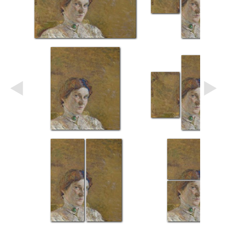
Небо
Абстракция
В
комнату
Айвазовский
Животные
Космос
В
детскую
Да
Винчи
Города
Мосты
В
ресторан
Ван
Гог
Замки
Еда
В
бар
Моне
Цветы
Натюрморт