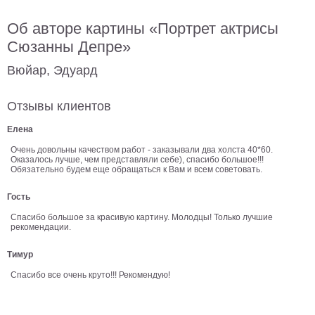
В
Об авторе картины «Портрет актрисы
кухню
Климт
Сюзанны Депре»
Море
Вюйар, Эдуард
Старинные
карты
В
ванную
Отзывы клиентов
Уорхолл
Городские
Елена
пейзажи
Очень довольны качеством работ - заказывали два холста 40*60.
Оказалось лучше, чем представляли себе), спасибо большое!!!
В
Обязательно будем еще обращаться к Вам и всем советовать.
зал
Пикассо
Гость
Посмотреть
Спасибо большое за красивую картину. Молодцы! Только лучшие
рекомендации.
все
Тимур
Спасибо все очень круто!!! Рекомендую!
темы
Постеры