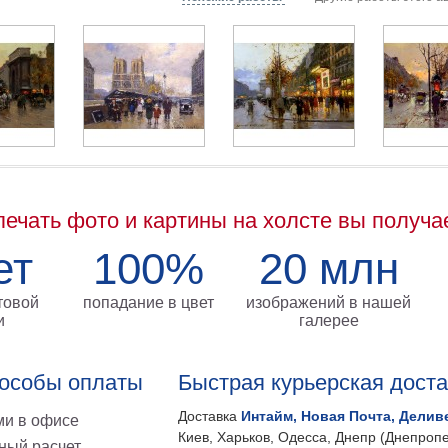
печать фото и картины на холсте вы получа
ет
100%
20 млн
товой
попадание в цвет
изображений в нашей
и
галерее
особы оплаты
Быстрая курьерская дост
Доставка
Интайм, Новая Почта, Делив
и в офисе
Киев, Харьков, Одесса, Днепр (Днепропе
ный расчет