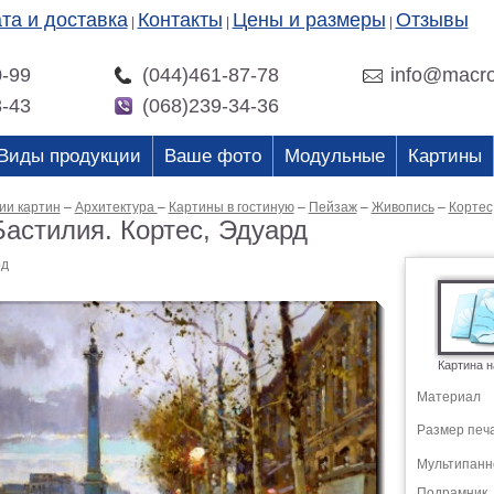
та и доставка
Контакты
Цены и размеры
Отзывы
|
|
|
0-99
(044)461-87-78
info@macro
3-43
(068)239-34-36
Виды продукции
Ваше фото
Модульные
Картины
ии картин
–
Архитектура
–
Картины в гостиную
–
Пейзаж
–
Живопись
–
Кортес
астилия. Кортес, Эдуард
рд
Картина н
Материал
Размер печ
Мультипанн
Подрамник