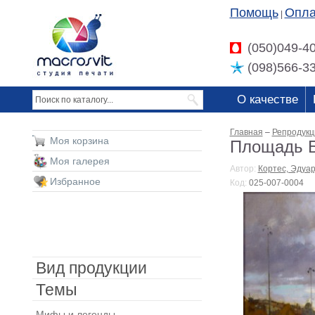
Помощь
Опла
|
(050)049-4
(098)566-3
О качестве
Главная
–
Репродукц
Моя корзина
Площадь Б
Моя галерея
Автор:
Кортес, Эдуа
Избранное
Код:
025-007-0004
Вид продукции
Темы
Мифы и легенды