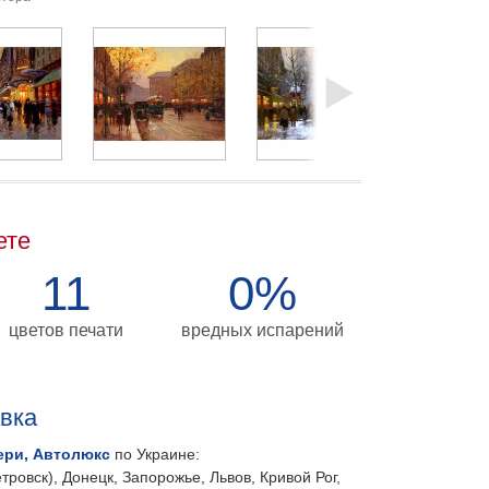
ете
11
0%
цветов печати
вредных испарений
авка
ери, Автолюкс
по Украине:
тровск), Донецк, Запорожье, Львов, Кривой Рог,