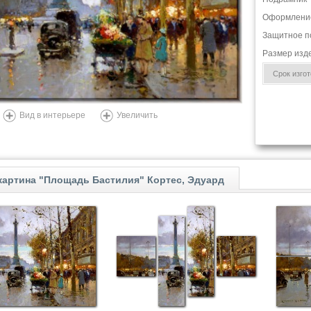
Оформлени
Защитное п
Размер изд
Срок изгото
Вид в интерьере
Увеличить
картина "Площадь Бастилия" Кортес, Эдуард