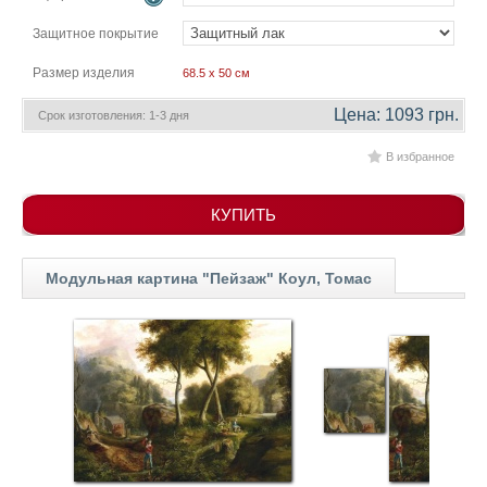
гостинную
Части
Защитное покрытие
света
Посмотреть
Размер изделия
68.5 x 50 см
все
Цена: 1093 грн.
Срок изготовления: 1-3 дня
В избранное
темы
Картины
КУПИТЬ
Пейзаж
Архитектура
Модульная картина "Пейзаж" Коул, Томас
В
офис
В
гостиную
Горы
Женщины
В
спальню
Импрессионизм