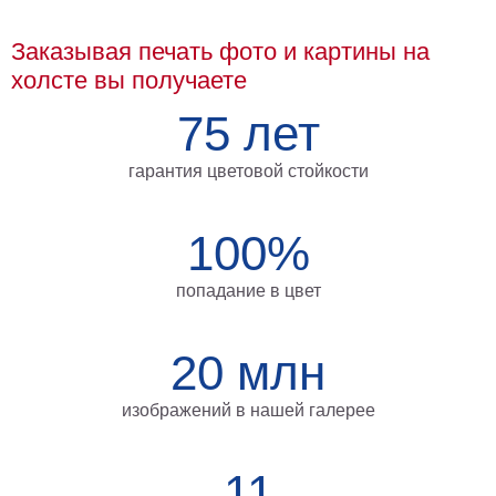
Мотивирующие
Заказывая печать фото и картины на
Города
холсте вы получаете
Нью
Йорк
75 лет
Посмотреть
гарантия цветовой стойкости
все
темы
100%
Услуги
попадание в цвет
Багетная
мастерская
20 млн
Рамы
изображений в нашей галерее
для
картин
11
Печать