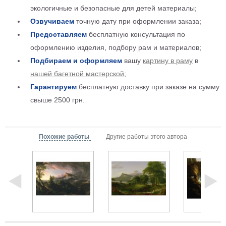
экологичные и безопасные для детей материалы;
Детские
Озвучиваем
точную дату при оформлении заказа;
Черно
белые
Предоставляем
бесплатную консультация по
Автомобили
оформлению изделия, подбору рам и материалов;
Девушки
Подбираем и оформляем
вашу
картину в раму
в
Ретро
нашей багетной мастерской
;
В
Гарантируем
бесплатную доставку при заказе на сумму
кухню
Военные
свыше 2500 грн.
Игровые
Советские
В
Похожие работы
Другие работы этого автора
офис
Цветы
Рок
группы
Спорт
В
спальню
Природа
Мерилин
Монро
Футбол