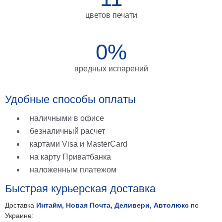
на
цветов печати
холсте
больших
0%
размеров
вредных испарений
Наши
работы
Удобные способы оплаты
наличными в офисе
безналичный расчет
картами Visa и MasterCard
на карту Приватбанка
наложенным платежом
Быстрая курьерская доставка
Доставка
Интайм, Новая Почта, Деливери, Автолюкс
по
Украине: