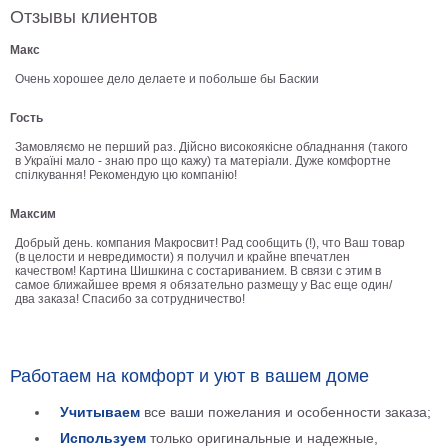
Отзывы клиентов
В
кухню
Климт
Макс
Море
Очень хорошее дело делаете и побольше бы Баскии
Старинные
Гость
карты
В
Замовляємо не перший раз. Дійсно високоякісне обладнання (такого
ванную
Уорхолл
в Україні мало - знаю про що кажу) та матеріали. Дуже комфортне
спілкування! Рекомендую цю компанію!
Городские
пейзажи
Максим
В
Добрый день. компания Макросвит! Рад сообщить (!), что Ваш товар
зал
(в целости и невредимости) я получил и крайне впечатлен
Пикассо
качеством! Картина Шишкина с состариванием. В связи с этим в
самое ближайшее время я обязательно размещу у Вас еще один/
Посмотреть
два заказа! Спасибо за сотрудничество!
все
Работаем на комфорт и уют в вашем доме
темы
Учитываем
все ваши пожелания и особенности заказа;
Постеры
Используем
только оригинальные и надежные,