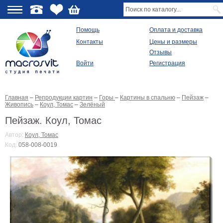
О
Помощь
Оплата и доставка
Контакты
Цены и размеры
качестве
Отзывы
Войти
Регистрация
Виды
продукции
Главная
–
Репродукции картин
–
Горы
–
Картины в спальню
–
Пейзаж
–
Модульные
Живопись
–
Коул, Томас
–
Зелёный
картины
Репродукции
Пейзаж. Коул, Томас
Плакаты
Автор:
Коул, Томас
Ваше
Код:
058-008-0019
фото
на
холсте
Картины
в
раме
Все
изображения
Рамы
для