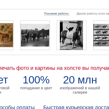
Похожие работы
Другие работы этого а
печать фото и картины на холсте вы получа
ет
100%
20 млн
товой
попадание в цвет
изображений в нашей
и
галерее
особы оплаты
Быстрая курьерская дост