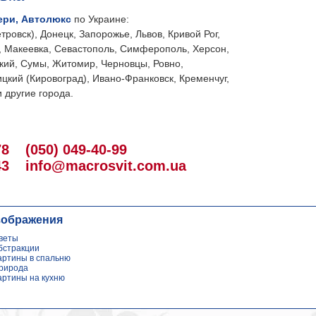
ери, Автолюкс
по Украине:
тровск), Донецк, Запорожье, Львов, Кривой Рог,
, Макеевка, Севастополь, Симферополь, Херсон,
кий, Сумы, Житомир, Черновцы, Ровно,
цкий (Кировоград), Ивано-Франковск, Кременчуг,
 другие города.
78
(050) 049-40-99
43
info@macrosvit.com.ua
зображения
веты
бстракции
артины в спальню
рирода
артины на кухню