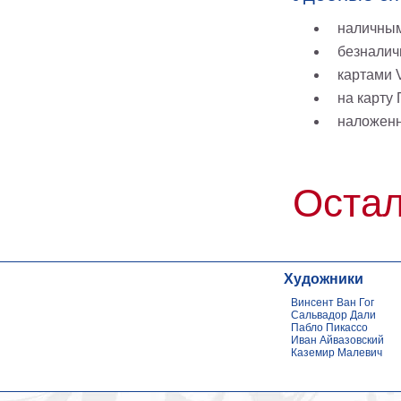
наличным
безналич
картами V
на карту
наложен
Остал
Художники
Винсент Ван Гог
Сальвадор Дали
Пабло Пикассо
Иван Айвазовский
Каземир Малевич