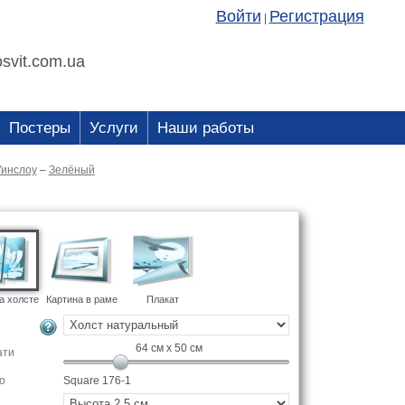
Войти
Регистрация
|
svit.com.ua
Постеры
Услуги
Наши работы
Уинслоу
–
Зелёный
а холсте
Картина в раме
Плакат
64
см x
50
см
ати
о
Square 176-1