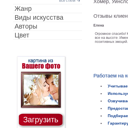
Все стили
Хомер, Уинсл
Жанр
Отзывы клиен
Виды искусства
Авторы
Елена
Цвет
Огромное спасибо! 
все на высоте. Имен
позитивных эмоций.
Работаем на 
Учитывае
Использу
Озвучива
Предоста
Подбирае
Загрузить
Гарантир