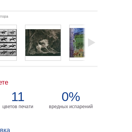
втора
ете
11
0%
цветов печати
вредных испарений
авка