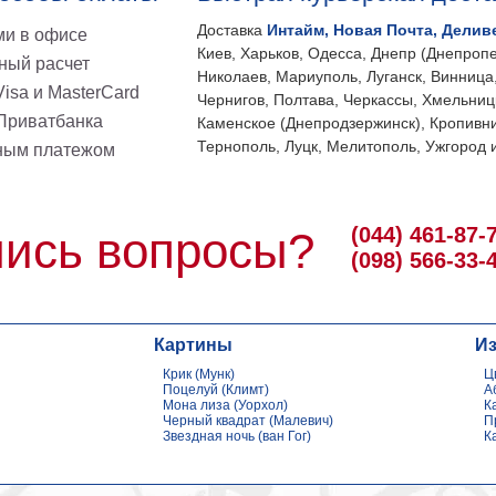
Доставка
Интайм, Новая Почта, Делив
и в офисе
Киев, Харьков, Одесса, Днепр (Днепропе
ный расчет
Николаев, Мариуполь, Луганск, Винница
isa и MasterCard
Чернигов, Полтава, Черкассы, Хмельниц
 Приватбанка
Каменское (Днепродзержинск), Кропивни
Тернополь, Луцк, Мелитополь, Ужгород и
ным платежом
(044) 461-87-
ись вопросы?
(098) 566-33-
Картины
И
Крик (Мунк)
Ц
Поцелуй (Климт)
А
Мона лиза (Уорхол)
К
Черный квадрат (Малевич)
П
Звездная ночь (ван Гог)
К