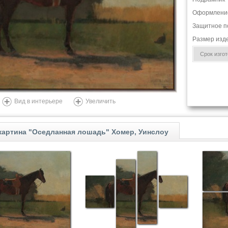
Оформлени
Защитное п
Размер изд
Срок изгото
Вид в интерьере
Увеличить
картина "Оседланная лошадь" Хомер, Уинслоу