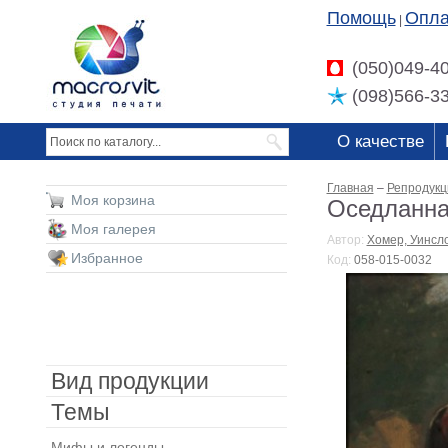
Помощь
Опла
|
(050)049-4
(098)566-3
О качестве
Главная
–
Репродукц
Моя корзина
Оседланна
Моя галерея
Автор:
Хомер, Уинсл
Избранное
Код:
058-015-0032
Вид продукции
Темы
Мифы и легенды