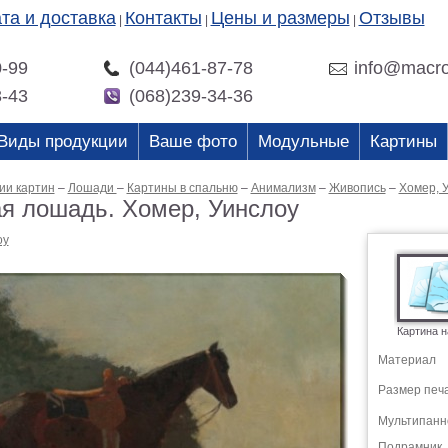
та и доставка
Контакты
Цены и размеры
Отзывы
|
|
|
0-99
(044)461-87-78
info@macro
3-43
(068)239-34-36
Виды продукции
Ваше фото
Модульные
Картины
ии картин
–
Лошади
–
Картины в спальню
–
Анимализм
–
Живопись
–
Хомер, 
я лошадь. Хомер, Уинслоу
оу
Картина н
Материал
Размер печ
Мультипанн
Подрамник