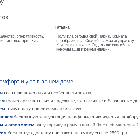
оу
тов
Татьяна
Качество, оперативность,
Получила сегодня свой Париж. Комната
инник в восторге. Куча
преобразилась. Спасибо вам за эту красоту.
Качество отличное. Отдельное спасибо за
консультации и рекомендации.
комфорт и уют в вашем доме
м
все ваши пожелания и особенности заказа;
ем
только оригинальные и надежные, экологичные и безопасные д
ем
точную дату при оформлении заказа;
вляем
бесплатную консультация по оформлению изделия, подбору
м и оформляем
вашу
картину в раму
в
нашей багетной мастерско
уем
бесплатную доставку при заказе на сумму свыше 2500 грн.