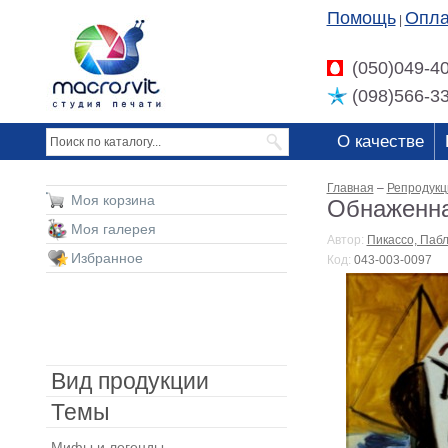
Помощь
Опла
|
(050)049-4
(098)566-3
О качестве
Главная
–
Репродукц
Моя корзина
Обнаженна
Моя галерея
Автор:
Пикассо, Паб
Избранное
Код:
043-003-0097
Вид продукции
Темы
Мифы и легенды