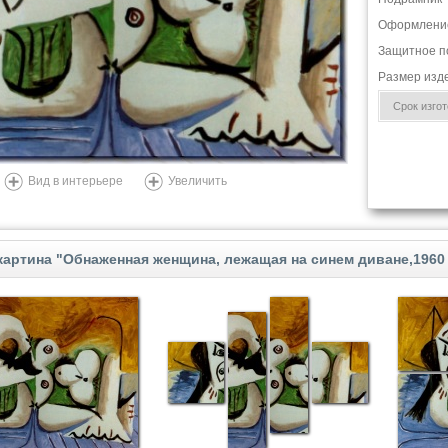
Оформлени
Защитное п
Размер изд
Срок изгото
Вид в интерьере
Увеличить
артина "Обнаженная женщина, лежащая на синем диване,1960 