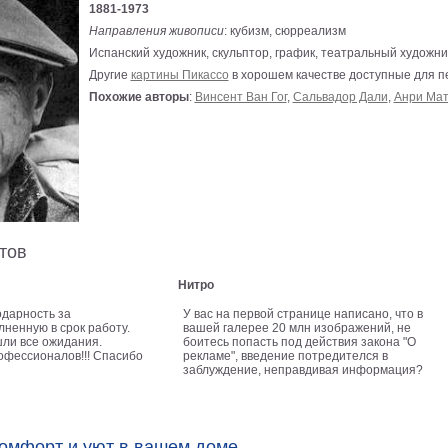
1881-1973
Направления живописи
: кубизм, сюрреализм
Испанский художник, скульптор, график, театральный художни
Другие
картины Пикассо
в хорошем качестве доступные для п
Похожие авторы
:
Винсент Ван Гог
,
Сальвадор Дали
,
Анри Мат
тов
Нитро
одарность за
У вас на первой странице написано, что в
лненную в срок работу.
вашей галерее 20 млн изображений, не
ли все ожидания.
боитесь попасть под действия закона "О
офессионалов!!! Спасибо
рекламе", введение потредителся в
заблуждение, неправдивая информация?
комфорт и уют в вашем доме