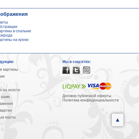
зображения
веты
бстракции
артины в спальню
рирода
артины на кухню
дукции:
Мы в соцсетях:
е картины
ции
 на холсте
Договор публичной оферты
 раме
Политика конфиденциальности
ражения
картин
ые карты
▲