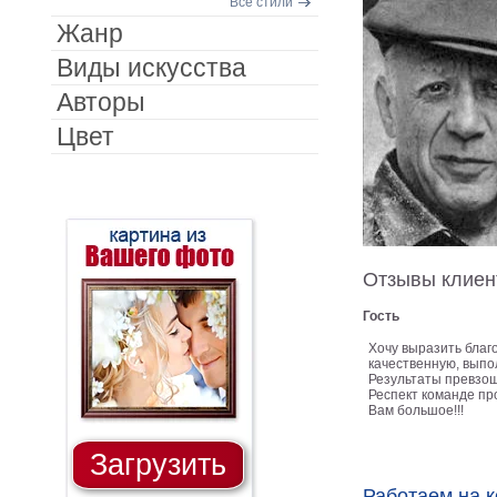
Все стили
Жанр
Виды искусства
Авторы
Цвет
Отзывы клиен
Гость
Хочу выразить благ
качественную, выпо
Результаты превзош
Респект команде пр
Вам большое!!!
Загрузить
Работаем на 