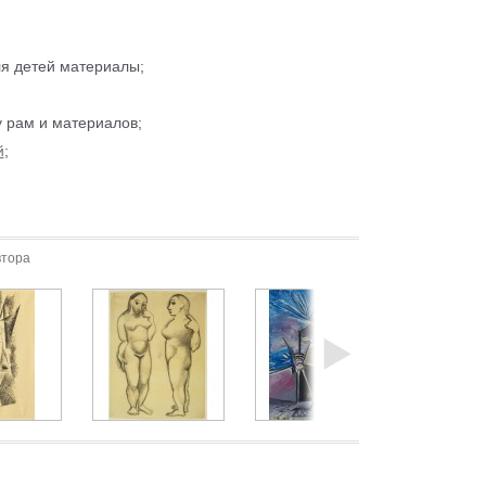
ля детей материалы;
 рам и материалов;
й
;
втора