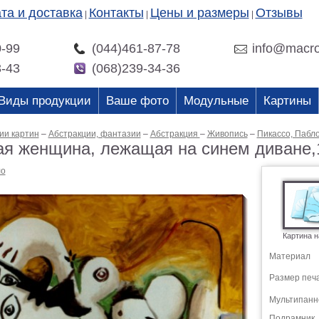
та и доставка
Контакты
Цены и размеры
Отзывы
|
|
|
0-99
(044)461-87-78
info@macro
3-43
(068)239-34-36
Виды продукции
Ваше фото
Модульные
Картины
ии картин
–
Абстракции, фантазии
–
Абстракция
–
Живопись
–
Пикассо, Пабл
я женщина, лежащая на синем диване,1
ло
Картина н
Материал
Размер печ
Мультипанн
Подрамник