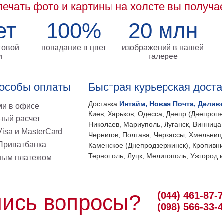
печать фото и картины на холсте вы получа
ет
100%
20 млн
товой
попадание в цвет
изображений в нашей
и
галерее
особы оплаты
Быстрая курьерская дост
Доставка
Интайм, Новая Почта, Делив
и в офисе
Киев, Харьков, Одесса, Днепр (Днепропе
ный расчет
Николаев, Мариуполь, Луганск, Винница
isa и MasterCard
Чернигов, Полтава, Черкассы, Хмельниц
 Приватбанка
Каменское (Днепродзержинск), Кропивни
Тернополь, Луцк, Мелитополь, Ужгород и
ным платежом
(044) 461-87-
ись вопросы?
(098) 566-33-