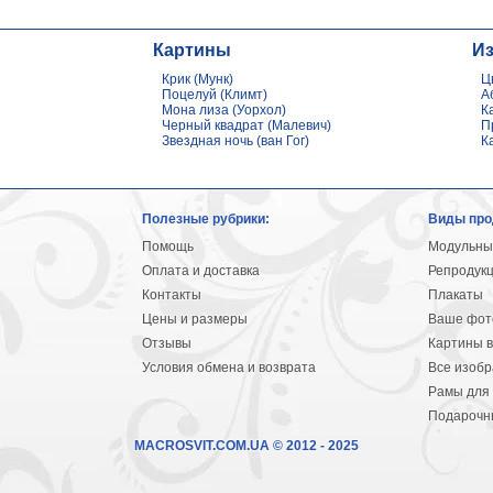
Картины
И
Крик (Мунк)
Ц
Поцелуй (Климт)
А
Мона лиза (Уорхол)
К
Черный квадрат (Малевич)
П
Звездная ночь (ван Гог)
К
Полезные рубрики:
Виды про
Помощь
Модульны
Оплата и доставка
Репродук
Контакты
Плакаты
Цены и размеры
Ваше фото
Отзывы
Картины в
Условия обмена и возврата
Все изоб
Рамы для 
Подарочн
MACROSVIT.COM.UA © 2012 - 2025