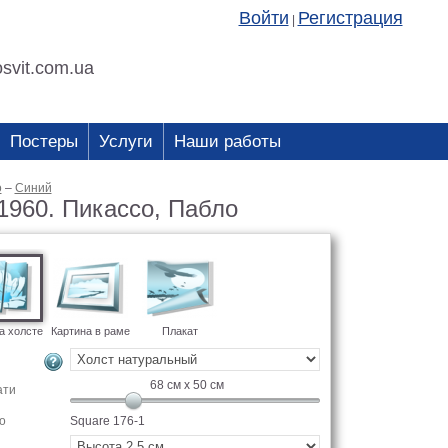
Войти
Регистрация
|
svit.com.ua
Постеры
Услуги
Наши работы
о
–
Синий
960. Пикассо, Пабло
а холсте
Картина в раме
Плакат
68
см x
50
см
ати
о
Square 176-1