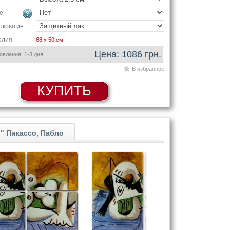
е
окрытие
елия
68 x 50 см
Цена: 1086 грн.
вления: 1-3 дня
В избранное
КУПИТЬ
" Пикассо, Пабло