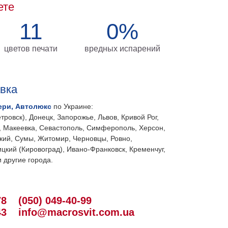
ете
11
0%
цветов печати
вредных испарений
авка
ери, Автолюкс
по Украине:
тровск), Донецк, Запорожье, Львов, Кривой Рог,
, Макеевка, Севастополь, Симферополь, Херсон,
кий, Сумы, Житомир, Черновцы, Ровно,
цкий (Кировоград), Ивано-Франковск, Кременчуг,
 другие города.
78
(050) 049-40-99
43
info@macrosvit.com.ua